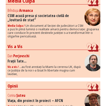
Media Culpa
Brîndușa
Armanca
CSM acuză presa și societatea civilă de
„lovitură de stat”
Media Culpa /
Un document al Secției de judecători a CSM
a pus în plină lumină o realitate amară pentru democrație: gruparea
care conduce în prezent destinele justiției s-a transformat într-o
oligarhie periculoasă.
Vis a Vis
Dan
Perjovschi
Frații Tate...
Vis a vis /
...au fost arestați la Miami la cererea UK, după
ce Justiția de la noi i-a lăsat în libertate magna cum
laudae,
Opinii
Corina
Șuteu
Viața, din proiect în proiect – AFCN