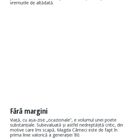
vremurile de altădată.
Fără margini
Viață, cu așa-zise „ocazionale“, e volumul unei poete
substanțiale. Subevaluată și astfel nedreptățită critic, din
motive care îmi scapă, Magda Cârneci este de fapt în
prima linie valorică a generației ’80.