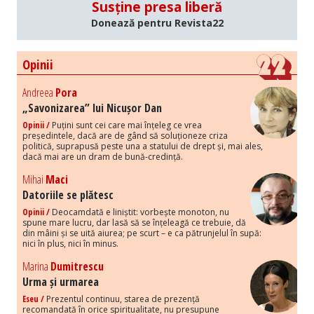
Susține presa liberă
Donează pentru Revista22
Opinii
Andreea
Pora
„Savonizarea” lui Nicușor Dan
Opinii /
Puțini sunt cei care mai înțeleg ce vrea
președintele, dacă are de gând să soluționeze criza
politică, suprapusă peste una a statului de drept și, mai ales,
dacă mai are un dram de bună-credință.
Mihai
Maci
Datoriile se plătesc
Opinii /
Deocamdată e liniștit: vorbește monoton, nu
spune mare lucru, dar lasă să se înțeleagă ce trebuie, dă
din mâini și se uită aiurea; pe scurt – e ca pătrunjelul în supă:
nici în plus, nici în minus.
Marina
Dumitrescu
Urma și urmarea
Eseu /
Prezentul continuu, starea de prezență
recomandată în orice spiritualitate, nu presupune