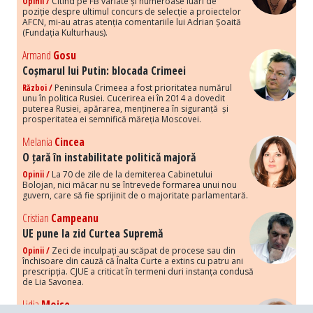
Opinii /
Citind pe FB variate și numeroase luări de
poziție despre ultimul concurs de selecție a proiectelor
AFCN, mi-au atras atenția comentariile lui Adrian Șoaită
(Fundația Kulturhaus).
Armand
Gosu
Coșmarul lui Putin: blocada Crimeei
Război /
Peninsula Crimeea a fost prioritatea numărul
unu în politica Rusiei. Cucerirea ei în 2014 a dovedit
puterea Rusiei, apărarea, menținerea în siguranță și
prosperitatea ei semnifică măreția Moscovei.
Melania
Cincea
O țară în instabilitate politică majoră
Opinii /
La 70 de zile de la demiterea Cabinetului
Bolojan, nici măcar nu se întrevede formarea unui nou
guvern, care să fie sprijinit de o majoritate parlamentară.
Cristian
Campeanu
UE pune la zid Curtea Supremă
Opinii /
Zeci de inculpați au scăpat de procese sau din
închisoare din cauză că Înalta Curte a extins cu patru ani
prescripția. CJUE a criticat în termeni duri instanța condusă
de Lia Savonea.
Lidia
Moise