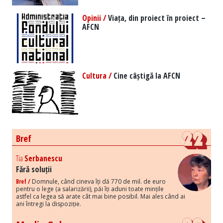
Opinii /
Viața, din proiect în proiect –
AFCN
Cultura /
Cine câștigă la AFCN
Bref
Tia
Serbanescu
Fără soluții
Bref /
Domnule, când cineva îți dă 770 de mil. de euro
pentru o lege (a salarizării), păi îți aduni toate mințile
astfel ca legea să arate cât mai bine posibil. Mai ales când ai
ani întregi la dispoziție.