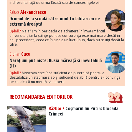
indiferența față de urma lăsată sau de consecințele ei.
Raluca
Alexandrescu
Drumul de la școală către noul totalitarism de
extremă dreaptă
Opinii /
Ne aflăm în perioada de admitere în învățământul
universitar, iar la științe politice concurența este mai mare decât în
anii precedenți, ceea ce în sine e un lucru bun, dacă nu te uiți decât la
cifre.
Ciprian
Cucu
Narațiuni putiniste: Rusia măreață și inevitabilă
(II)
Opinii /
Moscova este încă suficient de puternică pentru a
destabiliza un stat mai slab și suficient de abilă pentru a-i convinge
pe ceilalți că nu merită să-l apere.
RECOMANDAREA EDITORILOR
Război /
Coșmarul lui Putin: blocada
Crimeei