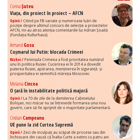
Corina
Șuteu
Viața, din proiect în proiect – AFCN
Opinii /
Citind pe FB variate și numeroase luări de
poziție despre ultimul concurs de selecție a proiectelor
AFCN, mi-au atras atenția comentariile lui Adrian Șoaită
(Fundația Kulturhaus).
Armand
Gosu
Coșmarul lui Putin: blocada Crimeei
Război /
Peninsula Crimeea a fost prioritatea numărul
unu în politica Rusiei. Cucerirea ei în 2014 a dovedit
puterea Rusiei, apărarea, menținerea în siguranță și
prosperitatea ei semnifică măreția Moscovei.
Melania
Cincea
O țară în instabilitate politică majoră
Opinii /
La 70 de zile de la demiterea Cabinetului
Bolojan, nici măcar nu se întrevede formarea unui nou
guvern, care să fie sprijinit de o majoritate parlamentară.
Cristian
Campeanu
UE pune la zid Curtea Supremă
Opinii /
Zeci de inculpați au scăpat de procese sau din
închisoare din cauză că Înalta Curte a extins cu patru ani