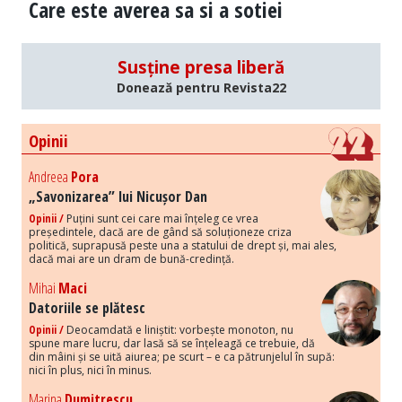
Care este averea sa si a sotiei
Susține presa liberă
Donează pentru Revista22
Opinii
Andreea
Pora
„Savonizarea” lui Nicușor Dan
Opinii /
Puțini sunt cei care mai înțeleg ce vrea
președintele, dacă are de gând să soluționeze criza
politică, suprapusă peste una a statului de drept și, mai ales,
dacă mai are un dram de bună-credință.
Mihai
Maci
Datoriile se plătesc
Opinii /
Deocamdată e liniștit: vorbește monoton, nu
spune mare lucru, dar lasă să se înțeleagă ce trebuie, dă
din mâini și se uită aiurea; pe scurt – e ca pătrunjelul în supă:
nici în plus, nici în minus.
Marina
Dumitrescu