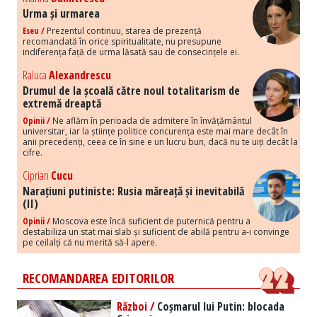
Urma și urmarea
Eseu /
Prezentul continuu, starea de prezență
recomandată în orice spiritualitate, nu presupune
indiferența față de urma lăsată sau de consecințele ei.
Raluca
Alexandrescu
Drumul de la școală către noul totalitarism de
extremă dreaptă
Opinii /
Ne aflăm în perioada de admitere în învățământul
universitar, iar la științe politice concurența este mai mare decât în
anii precedenți, ceea ce în sine e un lucru bun, dacă nu te uiți decât la
cifre.
Ciprian
Cucu
Narațiuni putiniste: Rusia măreață și inevitabilă
(II)
Opinii /
Moscova este încă suficient de puternică pentru a
destabiliza un stat mai slab și suficient de abilă pentru a-i convinge
pe ceilalți că nu merită să-l apere.
RECOMANDAREA EDITORILOR
Război /
Coșmarul lui Putin: blocada