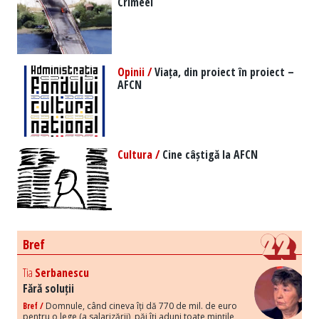
Crimeei
Opinii /
Viața, din proiect în proiect –
AFCN
Cultura /
Cine câștigă la AFCN
Bref
Tia
Serbanescu
Fără soluții
Bref /
Domnule, când cineva îți dă 770 de mil. de euro
pentru o lege (a salarizării), păi îți aduni toate mințile