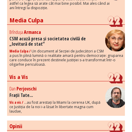
astfel ca legea să arate cât mai bine posibil. Mai ales când ai
ani întregi la dispoziție.
Media Culpa
Brîndușa
Armanca
CSM acuză presa și societatea civilă de
„lovitură de stat”
Media Culpa /
Un document al Secției de judecători a CSM
a pus în plină lumină o realitate amară pentru democrație: gruparea
care conduce în prezent destinele justiției s-a transformat într-o
oligarhie periculoasă.
Vis a Vis
Dan
Perjovschi
Frații Tate...
Vis a vis /
...au fost arestați la Miami la cererea UK, după
ce Justiția de la noi i-a lăsat în libertate magna cum
laudae,
Opinii