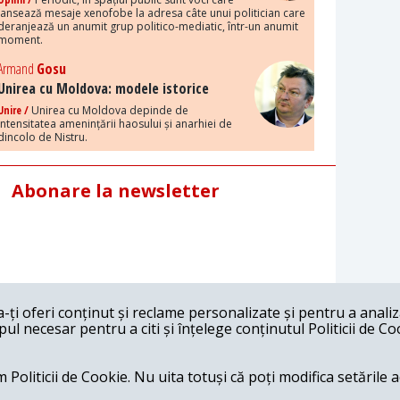
lansează mesaje xenofobe la adresa câte unui politician care
deranjează un anumit grup politico-mediatic, într-un anumit
moment.
Armand
Gosu
Unirea cu Moldova: modele istorice
Unire /
Unirea cu Moldova depinde de
intensitatea amenințării haosului și anarhiei de
dincolo de Nistru.
Abonare la newsletter
ți oferi conținut și reclame personalizate și pentru a anali
l necesar pentru a citi și înțelege conținutul Politicii de Co
 Politicii de Cookie. Nu uita totuși că poți modifica setările 