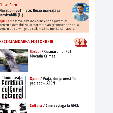
Ciprian
Cucu
Narațiuni putiniste: Rusia măreață și
inevitabilă (II)
Opinii /
Moscova este încă suficient de puternică
pentru a destabiliza un stat mai slab și suficient de abilă
pentru a-i convinge pe ceilalți că nu merită să-l apere.
RECOMANDAREA EDITORILOR
Război /
Coșmarul lui Putin:
blocada Crimeei
Opinii /
Viața, din proiect în
proiect – AFCN
Cultura /
Cine câștigă la AFCN