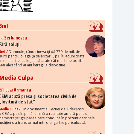
Bref
Tia
Serbanescu
Fără soluții
Bref /
Domnule, când cineva îți dă 770 de mil. de
euro pentru o lege (a salarizării), păi îți aduni toate
mințile astfel ca legea să arate cât mai bine posibil.
Mai ales când ai ani întregi la dispoziție.
Media Culpa
Brîndușa
Armanca
CSM acuză presa și societatea civilă de
„lovitură de stat”
Media Culpa /
Un document al Secției de judecători
a CSM a pus în plină lumină o realitate amară pentru
democrație: gruparea care conduce în prezent destinele
justiției s-a transformat într-o oligarhie periculoasă.