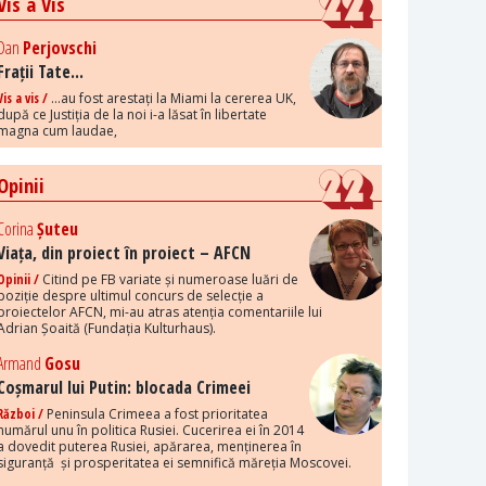
Vis a Vis
Dan
Perjovschi
Frații Tate...
Vis a vis /
...au fost arestați la Miami la cererea UK,
după ce Justiția de la noi i-a lăsat în libertate
magna cum laudae,
Opinii
Corina
Șuteu
Viața, din proiect în proiect – AFCN
Opinii /
Citind pe FB variate și numeroase luări de
poziție despre ultimul concurs de selecție a
proiectelor AFCN, mi-au atras atenția comentariile lui
Adrian Șoaită (Fundația Kulturhaus).
Armand
Gosu
Coșmarul lui Putin: blocada Crimeei
Război /
Peninsula Crimeea a fost prioritatea
numărul unu în politica Rusiei. Cucerirea ei în 2014
a dovedit puterea Rusiei, apărarea, menținerea în
siguranță și prosperitatea ei semnifică măreția Moscovei.