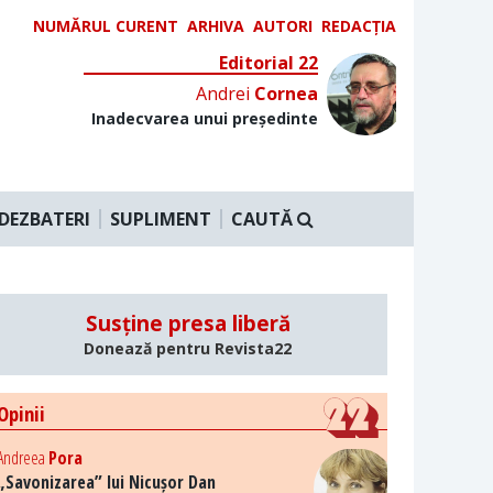
NUMĂRUL CURENT
ARHIVA
AUTORI
REDACȚIA
Editorial 22
Andrei
Cornea
Inadecvarea unui președinte
DEZBATERI
SUPLIMENT
CAUTĂ
Susține presa liberă
Donează pentru Revista22
Opinii
Andreea
Pora
„Savonizarea” lui Nicușor Dan