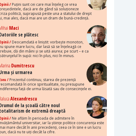
Opinii /
Puțini sunt cei care mai înțeleg ce vrea
președintele, dacă are de gând să soluționeze
criza politică, suprapusă peste una a statului de drept
și, mai ales, dacă mai are un dram de bună-credință.
Mihai
Maci
Datoriile se plătesc
Opinii /
Deocamdată e liniștit: vorbește monoton,
nu spune mare lucru, dar lasă să se înțeleagă ce
trebuie, dă din mâini și se uită aiurea; pe scurt – e ca
pătrunjelul în supă: nici în plus, nici în minus.
Marina
Dumitrescu
Urma și urmarea
Eseu /
Prezentul continuu, starea de prezență
recomandată în orice spiritualitate, nu presupune
indiferența față de urma lăsată sau de consecințele ei.
Raluca
Alexandrescu
Drumul de la școală către noul
totalitarism de extremă dreaptă
Opinii /
Ne aflăm în perioada de admitere în
învățământul universitar, iar la științe politice concurența este
mai mare decât în anii precedenți, ceea ce în sine e un lucru
bun, dacă nu te uiți decât la cifre.