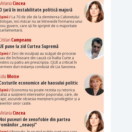
Melania
Cincea
O țară în instabilitate politică majoră
Opinii /
La 70 de zile de la demiterea Cabinetului
Bolojan, nici măcar nu se întrevede formarea unui
nou guvern, care să fie sprijinit de o majoritate
parlamentară.
Cristian
Campeanu
UE pune la zid Curtea Supremă
Opinii /
Zeci de inculpați au scăpat de procese
sau din închisoare din cauză că Înalta Curte a
extins cu patru ani prescripția. CJUE a criticat în
termeni duri instanța condusă de Lia Savonea.
Lidia
Moise
Costurile economice ale haosului politic
Opinii /
Economia nu poate rezista cu retorica
falsă a susținerii intereselor poporului, care, de
fapt, ascunde obsesia menținerii privilegiilor și a
averilor unor caste.
Melania
Cincea
Noi puseuri de xenofobie din partea
românilor „neaoși”
Opinii /
Periodic, în spațiul public sunt voci care