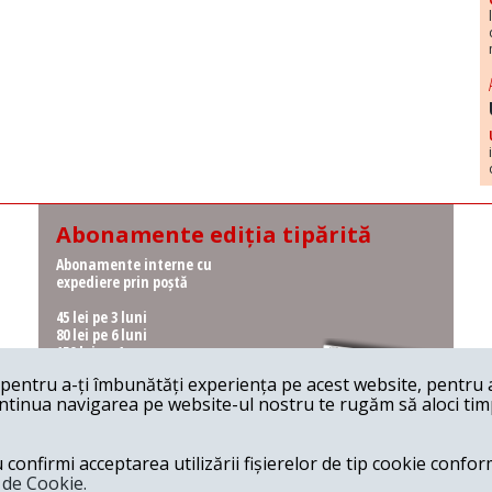
Abonamente ediția tipărită
Abonamente interne cu
expediere prin poștă
45 lei pe 3 luni
80 lei pe 6 luni
150 lei pe 1 an
entru a-ți îmbunătăți experiența pe acest website, pentru a-
Abonamente interne cu
ontinua navigarea pe website-ul nostru te rugăm să aloci timpu
ridicare de la redacție
36 lei pe 3 luni
62 lei pe 6 luni
onfirmi acceptarea utilizării fișierelor de tip cookie conform
115 lei pe 1 an
a de Cookie.