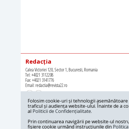
Redacția
Calea Victoriei 120, Sector 1, Bucuresti, Romania
Tel: +4021 3112208
Fax: +4021 3141776
Email: redactia@revista22.ro
Folosim cookie-uri și tehnologii asemănătoare p
traficul și audiența website-ului. Înainte de a c
al
Politicii de Confidențialitate
.
Revista 22 este editata de
Grupul pentru Dialog Social
Prin continuarea navigării pe website-ul nostru c
fișiere cookie urmând instrucțiunile din
Politic