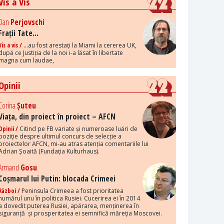
Vis a Vis
Dan
Perjovschi
Frații Tate...
Vis a vis /
...au fost arestați la Miami la cererea UK,
după ce Justiția de la noi i-a lăsat în libertate
magna cum laudae,
Opinii
Corina
Șuteu
Viața, din proiect în proiect – AFCN
Opinii /
Citind pe FB variate și numeroase luări de
poziție despre ultimul concurs de selecție a
proiectelor AFCN, mi-au atras atenția comentariile lui
Adrian Șoaită (Fundația Kulturhaus).
Armand
Gosu
Coșmarul lui Putin: blocada Crimeei
Război /
Peninsula Crimeea a fost prioritatea
numărul unu în politica Rusiei. Cucerirea ei în 2014
a dovedit puterea Rusiei, apărarea, menținerea în
siguranță și prosperitatea ei semnifică măreția Moscovei.