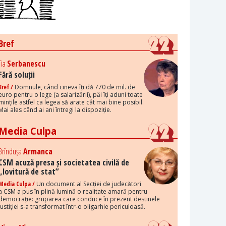
Bref
Tia
Serbanescu
Fără soluții
Bref /
Domnule, când cineva îți dă 770 de mil. de
euro pentru o lege (a salarizării), păi îți aduni toate
mințile astfel ca legea să arate cât mai bine posibil.
Mai ales când ai ani întregi la dispoziție.
Media Culpa
Brîndușa
Armanca
CSM acuză presa și societatea civilă de
„lovitură de stat”
Media Culpa /
Un document al Secției de judecători
a CSM a pus în plină lumină o realitate amară pentru
democrație: gruparea care conduce în prezent destinele
justiției s-a transformat într-o oligarhie periculoasă.