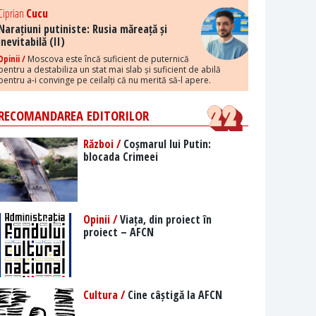
Ciprian
Cucu
Narațiuni putiniste: Rusia măreață și
inevitabilă (II)
Opinii /
Moscova este încă suficient de puternică
pentru a destabiliza un stat mai slab și suficient de abilă
pentru a-i convinge pe ceilalți că nu merită să-l apere.
RECOMANDAREA EDITORILOR
Război /
Coșmarul lui Putin:
blocada Crimeei
Opinii /
Viața, din proiect în
proiect – AFCN
Cultura /
Cine câștigă la AFCN