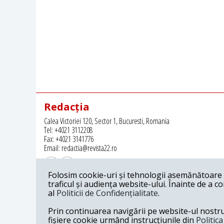
Redacția
Calea Victoriei 120, Sector 1, Bucuresti, Romania
Tel: +4021 3112208
Fax: +4021 3141776
Email: redactia@revista22.ro
Folosim cookie-uri și tehnologii asemănătoare p
traficul și audiența website-ului. Înainte de a c
al
Politicii de Confidențialitate
.
Revista 22 este editata de
Grupul pentru Dialog Social
Prin continuarea navigării pe website-ul nostru c
fișiere cookie urmând instrucțiunile din
Politic