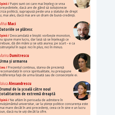
Opinii /
Puțini sunt cei care mai înțeleg ce vrea
președintele, dacă are de gând să soluționeze
criza politică, suprapusă peste una a statului de drept
și, mai ales, dacă mai are un dram de bună-credință.
Mihai
Maci
Datoriile se plătesc
Opinii /
Deocamdată e liniștit: vorbește monoton,
nu spune mare lucru, dar lasă să se înțeleagă ce
trebuie, dă din mâini și se uită aiurea; pe scurt – e ca
pătrunjelul în supă: nici în plus, nici în minus.
Marina
Dumitrescu
Urma și urmarea
Eseu /
Prezentul continuu, starea de prezență
recomandată în orice spiritualitate, nu presupune
indiferența față de urma lăsată sau de consecințele ei.
Raluca
Alexandrescu
Drumul de la școală către noul
totalitarism de extremă dreaptă
Opinii /
Ne aflăm în perioada de admitere în
învățământul universitar, iar la științe politice concurența este
mai mare decât în anii precedenți, ceea ce în sine e un lucru
bun, dacă nu te uiți decât la cifre.