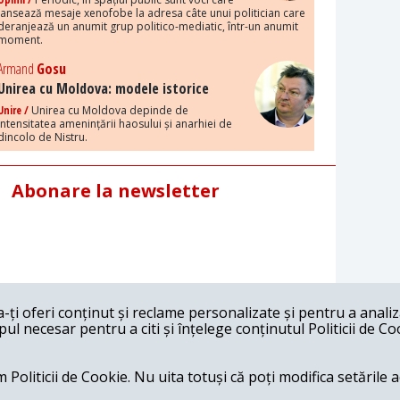
lansează mesaje xenofobe la adresa câte unui politician care
deranjează un anumit grup politico-mediatic, într-un anumit
moment.
Armand
Gosu
Unirea cu Moldova: modele istorice
Unire /
Unirea cu Moldova depinde de
intensitatea amenințării haosului și anarhiei de
dincolo de Nistru.
Abonare la newsletter
ți oferi conținut și reclame personalizate și pentru a anali
l necesar pentru a citi și înțelege conținutul Politicii de Co
 Politicii de Cookie. Nu uita totuși că poți modifica setările 