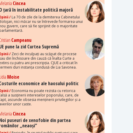
Melania
Cincea
O țară în instabilitate politică majoră
Opinii /
La 70 de zile de la demiterea Cabinetului
Bolojan, nici măcar nu se întrevede formarea unui
nou guvern, care să fie sprijinit de o majoritate
parlamentară.
Cristian
Campeanu
UE pune la zid Curtea Supremă
Opinii /
Zeci de inculpați au scăpat de procese
sau din închisoare din cauză că Înalta Curte a
extins cu patru ani prescripția. CJUE a criticat în
termeni duri instanța condusă de Lia Savonea.
Lidia
Moise
Costurile economice ale haosului politic
Opinii /
Economia nu poate rezista cu retorica
falsă a susținerii intereselor poporului, care, de
fapt, ascunde obsesia menținerii privilegiilor și a
averilor unor caste.
Melania
Cincea
Noi puseuri de xenofobie din partea
românilor „neaoși”
Opinii /
Periodic, în spațiul public sunt voci care