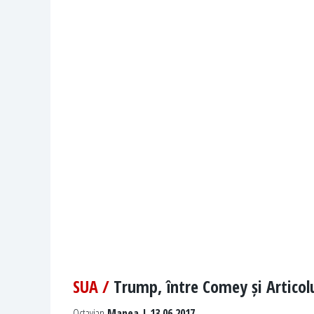
SUA /
Trump, între Comey și Articolu
Octavian
Manea | 13.06.2017