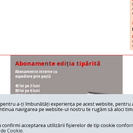
Abonamente ediția tipărită
Abonamente interne cu
expediere prin poștă
45 lei pe 3 luni
80 lei pe 6 luni
150 lei pe 1 an
entru a-ți îmbunătăți experiența pe acest website, pentru a-
Abonamente interne cu
ontinua navigarea pe website-ul nostru te rugăm să aloci timpu
ridicare de la redacție
36 lei pe 3 luni
62 lei pe 6 luni
onfirmi acceptarea utilizării fișierelor de tip cookie conform
115 lei pe 1 an
a de Cookie.