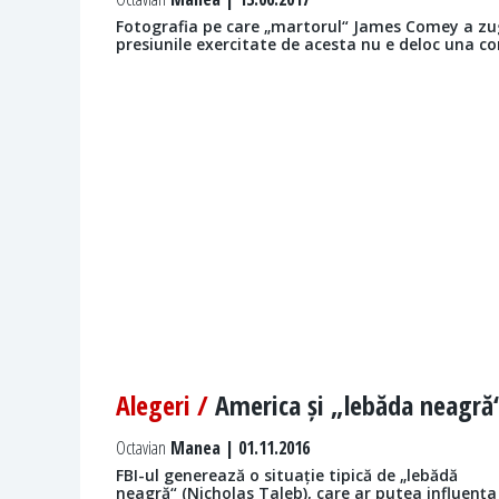
Fotografia pe care „martorul“ James Comey a zug
presiunile exercitate de acesta nu e deloc una 
Alegeri /
America și „lebăda neagră
Octavian
Manea | 01.11.2016
FBI-ul generează o situație tipică de „lebădă
neagră“ (Nicholas Taleb), care ar putea influența