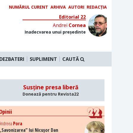
NUMĂRUL CURENT
ARHIVA
AUTORI
REDACȚIA
Editorial 22
Andrei
Cornea
Inadecvarea unui președinte
DEZBATERI
SUPLIMENT
CAUTĂ
Susține presa liberă
Donează pentru Revista22
Opinii
Andreea
Pora
„Savonizarea” lui Nicușor Dan