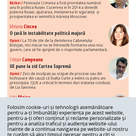
Război /
Peninsula Crimeea a fost prioritatea numărul
unu în politica Rusiei. Cucerirea ei în 2014 a dovedit
puterea Rusiei, apărarea, menținerea în siguranță și
prosperitatea ei semnifică măreția Moscovei.
Melania
Cincea
O țară în instabilitate politică majoră
Opinii /
La 70 de zile de la demiterea Cabinetului
Bolojan, nici măcar nu se întrevede formarea unui nou
guvern, care să fie sprijinit de o majoritate parlamentară.
Cristian
Campeanu
UE pune la zid Curtea Supremă
Opinii /
Zeci de inculpați au scăpat de procese sau din
închisoare din cauză că Înalta Curte a extins cu patru ani
prescripția. CJUE a criticat în termeni duri instanța condusă
de Lia Savonea.
Lidia
Moise
Costurile economice ale haosului politic
Folosim cookie-uri și tehnologii asemănătoare
Opinii /
Economia nu poate rezista cu retorica falsă a
pentru a-ți îmbunătăți experiența pe acest website,
susținerii intereselor poporului, care, de fapt, ascunde
pentru a-ți oferi conținut și reclame personalizate și
obsesia menținerii privilegiilor și a averilor unor caste.
pentru a analiza traficul și audiența website-ului.
Înainte de a continua navigarea pe website-ul nostru
Melania
Cincea
te rugăm să aloci timpul necesar pentru a citi și