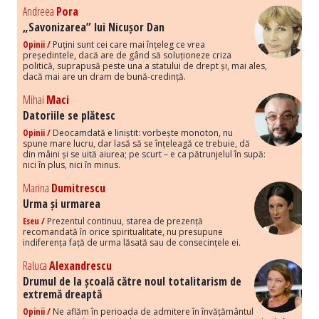
Andreea
Pora
„Savonizarea” lui Nicușor Dan
Opinii /
Puțini sunt cei care mai înțeleg ce vrea
președintele, dacă are de gând să soluționeze criza
politică, suprapusă peste una a statului de drept și, mai ales,
dacă mai are un dram de bună-credință.
Mihai
Maci
Datoriile se plătesc
Opinii /
Deocamdată e liniștit: vorbește monoton, nu
spune mare lucru, dar lasă să se înțeleagă ce trebuie, dă
din mâini și se uită aiurea; pe scurt – e ca pătrunjelul în supă:
nici în plus, nici în minus.
Marina
Dumitrescu
Urma și urmarea
Eseu /
Prezentul continuu, starea de prezență
recomandată în orice spiritualitate, nu presupune
indiferența față de urma lăsată sau de consecințele ei.
Raluca
Alexandrescu
Drumul de la școală către noul totalitarism de
extremă dreaptă
Opinii /
Ne aflăm în perioada de admitere în învățământul