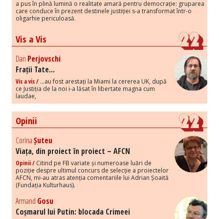
a pus în plină lumină o realitate amară pentru democrație: gruparea
care conduce în prezent destinele justiției s-a transformat într-o
oligarhie periculoasă.
Vis a Vis
Dan
Perjovschi
Frații Tate...
Vis a vis /
...au fost arestați la Miami la cererea UK, după
ce Justiția de la noi i-a lăsat în libertate magna cum
laudae,
Opinii
Corina
Șuteu
Viața, din proiect în proiect – AFCN
Opinii /
Citind pe FB variate și numeroase luări de
poziție despre ultimul concurs de selecție a proiectelor
AFCN, mi-au atras atenția comentariile lui Adrian Șoaită
(Fundația Kulturhaus).
Armand
Gosu
Coșmarul lui Putin: blocada Crimeei