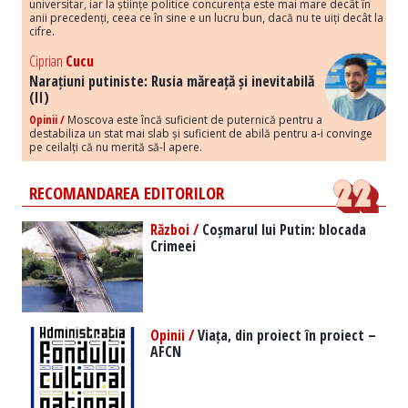
universitar, iar la științe politice concurența este mai mare decât în
anii precedenți, ceea ce în sine e un lucru bun, dacă nu te uiți decât la
cifre.
Ciprian
Cucu
Narațiuni putiniste: Rusia măreață și inevitabilă
(II)
Opinii /
Moscova este încă suficient de puternică pentru a
destabiliza un stat mai slab și suficient de abilă pentru a-i convinge
pe ceilalți că nu merită să-l apere.
RECOMANDAREA EDITORILOR
Război /
Coșmarul lui Putin: blocada
Crimeei
Opinii /
Viața, din proiect în proiect –
AFCN