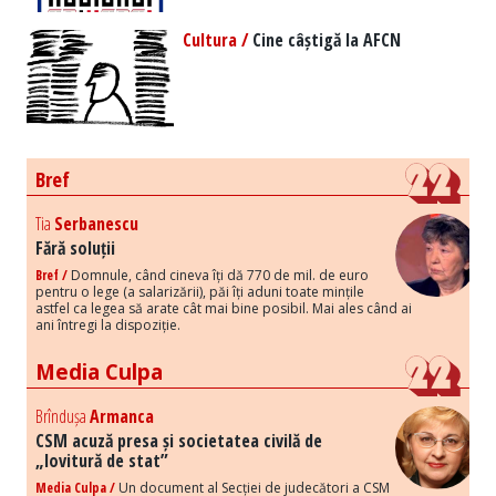
Cultura /
Cine câștigă la AFCN
Bref
Tia
Serbanescu
Fără soluții
Bref /
Domnule, când cineva îți dă 770 de mil. de euro
pentru o lege (a salarizării), păi îți aduni toate mințile
astfel ca legea să arate cât mai bine posibil. Mai ales când ai
ani întregi la dispoziție.
Media Culpa
Brîndușa
Armanca
CSM acuză presa și societatea civilă de
„lovitură de stat”
Media Culpa /
Un document al Secției de judecători a CSM