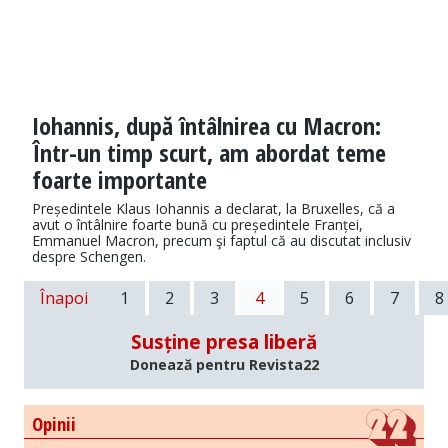
Iohannis, după întâlnirea cu Macron:
Într-un timp scurt, am abordat teme
foarte importante
Președintele Klaus Iohannis a declarat, la Bruxelles, că a
avut o întâlnire foarte bună cu președintele Franței,
Emmanuel Macron, precum şi faptul că au discutat inclusiv
despre Schengen.
Înapoi
1
2
3
4
5
6
7
8
Susține presa liberă
Donează pentru Revista22
Opinii