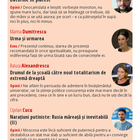
Opinii /
Deocamdată e liniștit: vorbește monoton, nu
spune mare lucru, dar lasă să se înțeleagă ce trebuie, dă
din mâini și se uită aiurea; pe scurt – e ca pătrunjelul în supă:
nici în plus, nici în minus.
Marina
Dumitrescu
Urma și urmarea
Eseu /
Prezentul continuu, starea de prezență
recomandată în orice spiritualitate, nu presupune
indiferența față de urma lăsată sau de consecințele ei.
Raluca
Alexandrescu
Drumul de la școală către noul totalitarism de
extremă dreaptă
Opinii /
Ne aflăm în perioada de admitere în învățământul
universitar, iar la științe politice concurența este mai mare decât în
anii precedenți, ceea ce în sine e un lucru bun, dacă nu te uiți decât la
cifre.
Ciprian
Cucu
Narațiuni putiniste: Rusia măreață și inevitabilă
(II)
Opinii /
Moscova este încă suficient de puternică pentru a
destabiliza un stat mai slab și suficient de abilă pentru a-i convinge
pe ceilalți că nu merită să-l apere.