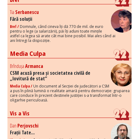
Tia
Serbanescu
Fără soluții
Bref /
Domnule, când cineva îți dă 770 de mil. de euro
pentru o lege (a salarizării), păi îți aduni toate mințile
astfel ca legea să arate cât mai bine posibil. Mai ales când ai
ani întregi la dispoziție.
Media Culpa
Brîndușa
Armanca
CSM acuză presa și societatea civilă de
„lovitură de stat”
Media Culpa /
Un document al Secției de judecători a CSM
a pus în plină lumină o realitate amară pentru democrație: gruparea
care conduce în prezent destinele justiției s-a transformat într-o
oligarhie periculoasă.
Vis a Vis
Dan
Perjovschi
Frații Tate...