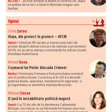
Vis a vis /
...au fost arestați la Miami la cererea UK, după
ce Justiția de la noi i-a lăsat în libertate magna cum
laudae,
Opinii
Corina
Șuteu
Viața, din proiect în proiect – AFCN
Opinii /
Citind pe FB variate și numeroase luări de
poziție despre ultimul concurs de selecție a proiectelor
AFCN, mi-au atras atenția comentariile lui Adrian Șoaită
(Fundația Kulturhaus).
Armand
Gosu
Coșmarul lui Putin: blocada Crimeei
Război /
Peninsula Crimeea a fost prioritatea numărul
unu în politica Rusiei. Cucerirea ei în 2014 a dovedit
puterea Rusiei, apărarea, menținerea în siguranță și
prosperitatea ei semnifică măreția Moscovei.
Melania
Cincea
O țară în instabilitate politică majoră
Opinii /
La 70 de zile de la demiterea Cabinetului
Bolojan, nici măcar nu se întrevede formarea unui nou