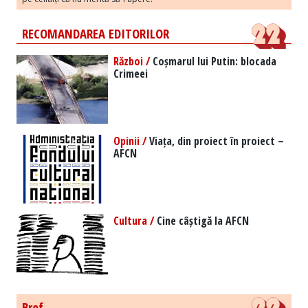
RECOMANDAREA EDITORILOR
Război /
Coșmarul lui Putin: blocada
Crimeei
Opinii /
Viața, din proiect în proiect –
AFCN
Cultura /
Cine câștigă la AFCN
Bref