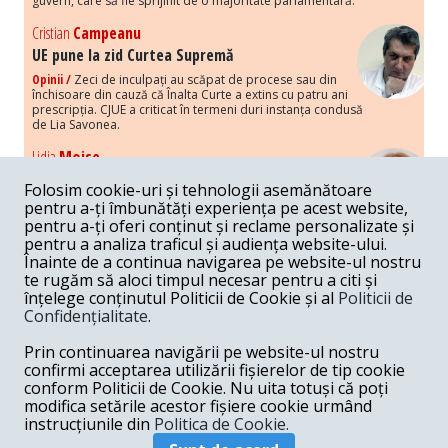
guvern, care să fie sprijinit de o majoritate parlamentară.
Cristian
Campeanu
UE pune la zid Curtea Supremă
Opinii /
Zeci de inculpați au scăpat de procese sau din
închisoare din cauză că Înalta Curte a extins cu patru ani
prescripția. CJUE a criticat în termeni duri instanța condusă
de Lia Savonea.
Lidia
Moise
Costurile economice ale haosului politic
Folosim cookie-uri și tehnologii asemănătoare
Opinii /
Economia nu poate rezista cu retorica falsă a
pentru a-ți îmbunătăți experiența pe acest website,
susținerii intereselor poporului, care, de fapt, ascunde
pentru a-ți oferi conținut și reclame personalizate și
obsesia menținerii privilegiilor și a averilor unor caste.
pentru a analiza traficul și audiența website-ului.
Înainte de a continua navigarea pe website-ul nostru
Melania
Cincea
te rugăm să aloci timpul necesar pentru a citi și
Noi puseuri de xenofobie din partea românilor
înțelege conținutul Politicii de Cookie și al
Politicii de
„neaoși”
Confidențialitate
.
Opinii /
Periodic, în spațiul public sunt voci care lansează
mesaje xenofobe la adresa câte unui politician care deranjează un
Prin continuarea navigării pe website-ul nostru
anumit grup politico-mediatic, într-un anumit moment.
confirmi acceptarea utilizării fișierelor de tip cookie
conform Politicii de Cookie. Nu uita totuși că poți
Armand
Gosu
modifica setările acestor fișiere cookie urmând
Unirea cu Moldova: modele istorice
instrucțiunile din
Politica de Cookie.
Unire /
Unirea cu Moldova depinde de intensitatea