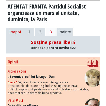
ATENTAT FRANTA Partidul Socialist
organizeaza un mars al unitatii,
duminica, la Paris
Înapoi
1
2
3
Înainte
Susține presa liberă
Donează pentru Revista22
Opinii
Andreea
Pora
„Savonizarea” lui Nicușor Dan
Opinii /
Puțini sunt cei care mai înțeleg ce vrea
președintele, dacă are de gând să soluționeze criza
politică, suprapusă peste una a statului de drept și, mai ales,
dacă mai are un dram de bună-credință.
Mihai
Maci
Datoriile se plătesc