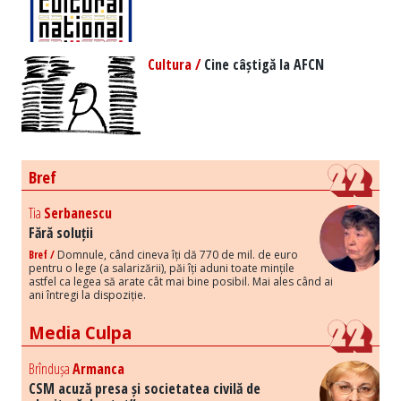
Cultura /
Cine câștigă la AFCN
Bref
Tia
Serbanescu
Fără soluții
Bref /
Domnule, când cineva îți dă 770 de mil. de euro
pentru o lege (a salarizării), păi îți aduni toate mințile
astfel ca legea să arate cât mai bine posibil. Mai ales când ai
ani întregi la dispoziție.
Media Culpa
Brîndușa
Armanca
CSM acuză presa și societatea civilă de