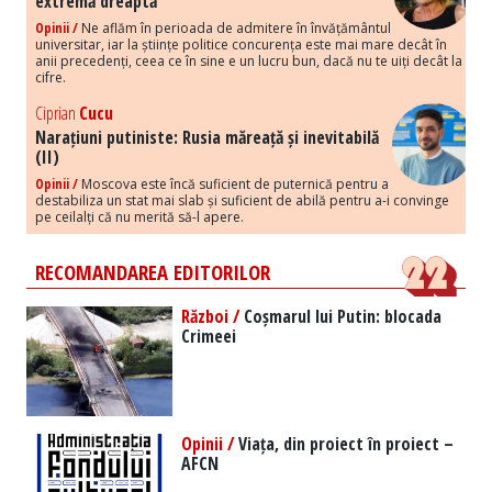
extremă dreaptă
Opinii /
Ne aflăm în perioada de admitere în învățământul
universitar, iar la științe politice concurența este mai mare decât în
anii precedenți, ceea ce în sine e un lucru bun, dacă nu te uiți decât la
cifre.
Ciprian
Cucu
Narațiuni putiniste: Rusia măreață și inevitabilă
(II)
Opinii /
Moscova este încă suficient de puternică pentru a
destabiliza un stat mai slab și suficient de abilă pentru a-i convinge
pe ceilalți că nu merită să-l apere.
RECOMANDAREA EDITORILOR
Război /
Coșmarul lui Putin: blocada
Crimeei
Opinii /
Viața, din proiect în proiect –
AFCN