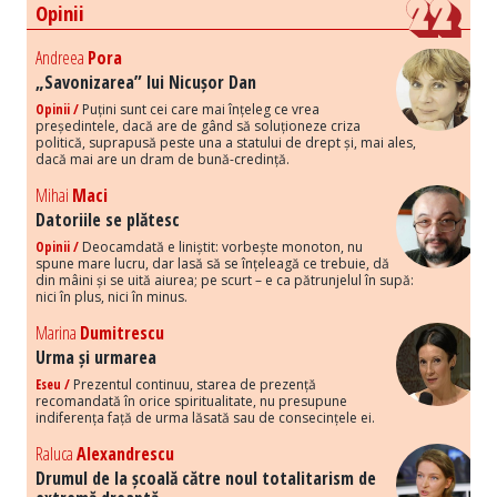
Opinii
Andreea
Pora
„Savonizarea” lui Nicușor Dan
Opinii /
Puțini sunt cei care mai înțeleg ce vrea
președintele, dacă are de gând să soluționeze criza
politică, suprapusă peste una a statului de drept și, mai ales,
dacă mai are un dram de bună-credință.
Mihai
Maci
Datoriile se plătesc
Opinii /
Deocamdată e liniștit: vorbește monoton, nu
spune mare lucru, dar lasă să se înțeleagă ce trebuie, dă
din mâini și se uită aiurea; pe scurt – e ca pătrunjelul în supă:
nici în plus, nici în minus.
Marina
Dumitrescu
Urma și urmarea
Eseu /
Prezentul continuu, starea de prezență
recomandată în orice spiritualitate, nu presupune
indiferența față de urma lăsată sau de consecințele ei.
Raluca
Alexandrescu
Drumul de la școală către noul totalitarism de