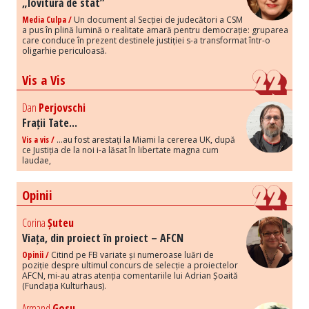
„lovitură de stat”
Media Culpa /
Un document al Secției de judecători a CSM
a pus în plină lumină o realitate amară pentru democrație: gruparea
care conduce în prezent destinele justiției s-a transformat într-o
oligarhie periculoasă.
Vis a Vis
Dan
Perjovschi
Frații Tate...
Vis a vis /
...au fost arestați la Miami la cererea UK, după
ce Justiția de la noi i-a lăsat în libertate magna cum
laudae,
Opinii
Corina
Șuteu
Viața, din proiect în proiect – AFCN
Opinii /
Citind pe FB variate și numeroase luări de
poziție despre ultimul concurs de selecție a proiectelor
AFCN, mi-au atras atenția comentariile lui Adrian Șoaită
(Fundația Kulturhaus).
Armand
Gosu