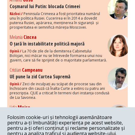
Coșmarul lui Putin: blocada Crimeei
Război /
Peninsula Crimeea a fost prioritatea numărul
unu în politica Rusiei. Cucerirea ei în 2014 a dovedit
puterea Rusiei, apărarea, menținerea în siguranță și
prosperitatea ei semnifică măreția Moscovei.
Melania
Cincea
O țară în instabilitate politică majoră
Opinii /
La 70 de zile de la demiterea Cabinetului
Bolojan, nici măcar nu se întrevede formarea unui nou
guvern, care să fie sprijinit de o majoritate parlamentară.
Cristian
Campeanu
UE pune la zid Curtea Supremă
Opinii /
Zeci de inculpați au scăpat de procese sau din
închisoare din cauză că Înalta Curte a extins cu patru ani
prescripția. CJUE a criticat în termeni duri instanța condusă
de Lia Savonea.
Lidia
Moise
Costurile economice ale haosului politic
Folosim cookie-uri și tehnologii asemănătoare
Opinii /
Economia nu poate rezista cu retorica falsă a
pentru a-ți îmbunătăți experiența pe acest website,
susținerii intereselor poporului, care, de fapt, ascunde
pentru a-ți oferi conținut și reclame personalizate și
obsesia menținerii privilegiilor și a averilor unor caste.
pentru a analiza traficul și audiența website-ului.