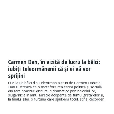
Carmen Dan, în vizită de lucru la bâlci:
iubiți teleormănenii că și ei vă vor
sprijini
O zi la un bâlci din Teleorman alături de Carmen Daniela
Dan ilustrează ca o metaforă realitatea politică și socială
din țara noastră: discursuri dramatice prin ridicolul lor,
slugărnicie în lanț, sărăcie acoperită de fumul grătarelor și,
la finalul zilei, o furtună care spulberă totul, scrie Recorder.