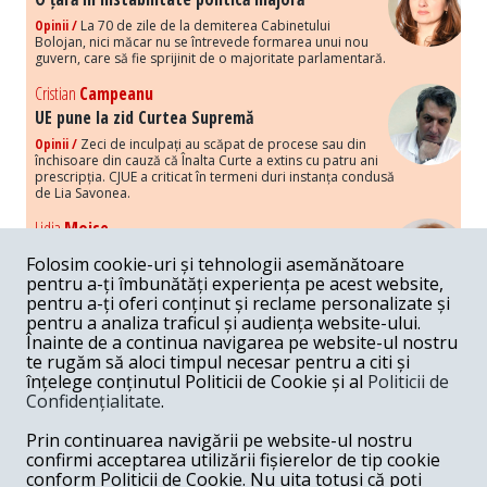
Opinii /
La 70 de zile de la demiterea Cabinetului
Bolojan, nici măcar nu se întrevede formarea unui nou
guvern, care să fie sprijinit de o majoritate parlamentară.
Cristian
Campeanu
UE pune la zid Curtea Supremă
Opinii /
Zeci de inculpați au scăpat de procese sau din
închisoare din cauză că Înalta Curte a extins cu patru ani
prescripția. CJUE a criticat în termeni duri instanța condusă
de Lia Savonea.
Lidia
Moise
Costurile economice ale haosului politic
Folosim cookie-uri și tehnologii asemănătoare
Opinii /
Economia nu poate rezista cu retorica falsă a
pentru a-ți îmbunătăți experiența pe acest website,
susținerii intereselor poporului, care, de fapt, ascunde
pentru a-ți oferi conținut și reclame personalizate și
obsesia menținerii privilegiilor și a averilor unor caste.
pentru a analiza traficul și audiența website-ului.
Înainte de a continua navigarea pe website-ul nostru
Melania
Cincea
te rugăm să aloci timpul necesar pentru a citi și
Noi puseuri de xenofobie din partea românilor
înțelege conținutul Politicii de Cookie și al
Politicii de
„neaoși”
Confidențialitate
.
Opinii /
Periodic, în spațiul public sunt voci care lansează
mesaje xenofobe la adresa câte unui politician care deranjează un
Prin continuarea navigării pe website-ul nostru
anumit grup politico-mediatic, într-un anumit moment.
confirmi acceptarea utilizării fișierelor de tip cookie
conform Politicii de Cookie. Nu uita totuși că poți
Armand
Gosu