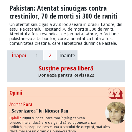
Pakistan: Atentat sinucigas contra
crestinilor, 70 de morti si 300 de raniti
Un atentat sinucigas a avut loc aseara in orasul Lahore, din
estul Pakistanului, existand 70 de morti si 300 de raniti.
Atentatul a fost revendicat de Jamaat-ul-Ahrar, o factiune
pakistaneza a talibanilor, care a anuntat ca tinta a fost
comunitatea crestina, care sarbatorea duminica Pastele.
Înapoi
1
2
Înainte
Susține presa liberă
Donează pentru Revista22
Opinii
Andreea
Pora
„Savonizarea” lui Nicușor Dan
Opinii /
Puțini sunt cei care mai înțeleg ce vrea
președintele, dacă are de gând să soluționeze criza
politică, suprapusă peste una a statului de drept și, mai ales,
dacă mai are un dram de bună-credință.