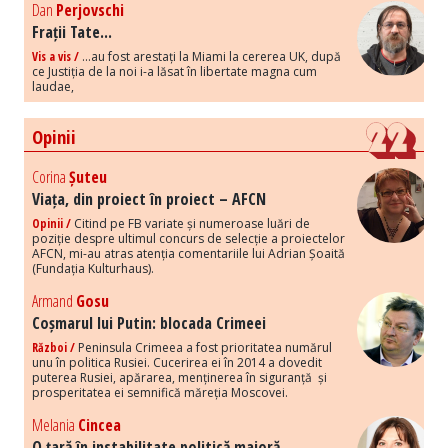
Dan
Perjovschi
Frații Tate...
Vis a vis /
...au fost arestați la Miami la cererea UK, după
ce Justiția de la noi i-a lăsat în libertate magna cum
laudae,
Opinii
Corina
Șuteu
Viața, din proiect în proiect – AFCN
Opinii /
Citind pe FB variate și numeroase luări de
poziție despre ultimul concurs de selecție a proiectelor
AFCN, mi-au atras atenția comentariile lui Adrian Șoaită
(Fundația Kulturhaus).
Armand
Gosu
Coșmarul lui Putin: blocada Crimeei
Război /
Peninsula Crimeea a fost prioritatea numărul
unu în politica Rusiei. Cucerirea ei în 2014 a dovedit
puterea Rusiei, apărarea, menținerea în siguranță și
prosperitatea ei semnifică măreția Moscovei.
Melania
Cincea
O țară în instabilitate politică majoră