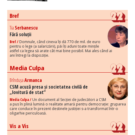
Bref
Tia
Serbanescu
Fără soluții
Bref /
Domnule, când cineva îți dă 770 de mil. de euro
pentru o lege (a salarizării), păi îți aduni toate mințile
astfel ca legea să arate cât mai bine posibil. Mai ales când ai
ani întregi la dispoziție.
Media Culpa
Brîndușa
Armanca
CSM acuză presa și societatea civilă de
„lovitură de stat”
Media Culpa /
Un document al Secției de judecători a CSM
a pus în plină lumină o realitate amară pentru democrație: gruparea
care conduce în prezent destinele justiției s-a transformat într-o
oligarhie periculoasă.
Vis a Vis