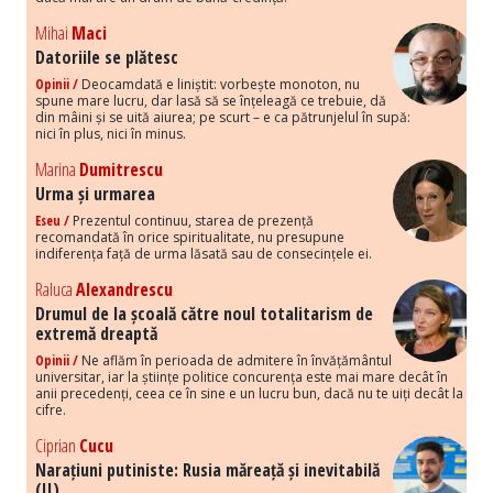
Mihai
Maci
Datoriile se plătesc
Opinii /
Deocamdată e liniștit: vorbește monoton, nu
spune mare lucru, dar lasă să se înțeleagă ce trebuie, dă
din mâini și se uită aiurea; pe scurt – e ca pătrunjelul în supă:
nici în plus, nici în minus.
Marina
Dumitrescu
Urma și urmarea
Eseu /
Prezentul continuu, starea de prezență
recomandată în orice spiritualitate, nu presupune
indiferența față de urma lăsată sau de consecințele ei.
Raluca
Alexandrescu
Drumul de la școală către noul totalitarism de
extremă dreaptă
Opinii /
Ne aflăm în perioada de admitere în învățământul
universitar, iar la științe politice concurența este mai mare decât în
anii precedenți, ceea ce în sine e un lucru bun, dacă nu te uiți decât la
cifre.
Ciprian
Cucu
Narațiuni putiniste: Rusia măreață și inevitabilă
(II)