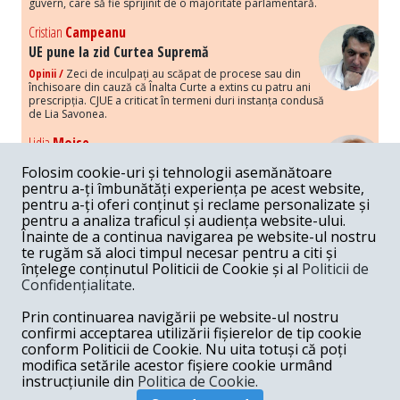
guvern, care să fie sprijinit de o majoritate parlamentară.
Cristian
Campeanu
UE pune la zid Curtea Supremă
Opinii /
Zeci de inculpați au scăpat de procese sau din
închisoare din cauză că Înalta Curte a extins cu patru ani
prescripția. CJUE a criticat în termeni duri instanța condusă
de Lia Savonea.
Lidia
Moise
Costurile economice ale haosului politic
Folosim cookie-uri și tehnologii asemănătoare
Opinii /
Economia nu poate rezista cu retorica falsă a
pentru a-ți îmbunătăți experiența pe acest website,
susținerii intereselor poporului, care, de fapt, ascunde
pentru a-ți oferi conținut și reclame personalizate și
obsesia menținerii privilegiilor și a averilor unor caste.
pentru a analiza traficul și audiența website-ului.
Înainte de a continua navigarea pe website-ul nostru
Melania
Cincea
te rugăm să aloci timpul necesar pentru a citi și
Noi puseuri de xenofobie din partea românilor
înțelege conținutul Politicii de Cookie și al
Politicii de
„neaoși”
Confidențialitate
.
Opinii /
Periodic, în spațiul public sunt voci care lansează
mesaje xenofobe la adresa câte unui politician care deranjează un
Prin continuarea navigării pe website-ul nostru
anumit grup politico-mediatic, într-un anumit moment.
confirmi acceptarea utilizării fișierelor de tip cookie
conform Politicii de Cookie. Nu uita totuși că poți
Armand
Gosu
modifica setările acestor fișiere cookie urmând
Unirea cu Moldova: modele istorice
instrucțiunile din
Politica de Cookie.
Unire /
Unirea cu Moldova depinde de intensitatea