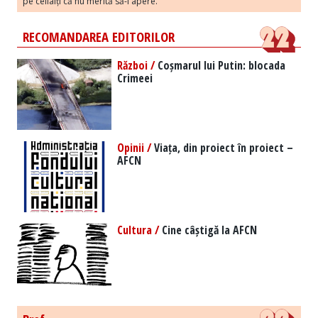
pe ceilalți că nu merită să-l apere.
RECOMANDAREA EDITORILOR
Război /
Coșmarul lui Putin: blocada
Crimeei
Opinii /
Viața, din proiect în proiect –
AFCN
Cultura /
Cine câștigă la AFCN