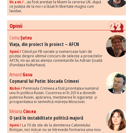
Vis a vis /
...au fost arestați la Miami la cererea UK, după
ce Justiția de la noi i-a lăsat în libertate magna cum
laudae,
Opinii
Corina
Șuteu
Viața, din proiect în proiect – AFCN
Opinii /
Citind pe FB variate și numeroase luări de
poziție despre ultimul concurs de selecție a proiectelor
AFCN, mi-au atras atenția comentariile lui Adrian Șoaită
(Fundația Kulturhaus).
Armand
Gosu
Coșmarul lui Putin: blocada Crimeei
Război /
Peninsula Crimeea a fost prioritatea numărul
unu în politica Rusiei. Cucerirea ei în 2014 a dovedit
puterea Rusiei, apărarea, menținerea în siguranță și
prosperitatea ei semnifică măreția Moscovei.
Melania
Cincea
O țară în instabilitate politică majoră
Opinii /
La 70 de zile de la demiterea Cabinetului
Bolojan, nici măcar nu se întrevede formarea unui nou