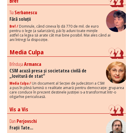
Bref
Tia
Serbanescu
Fără soluții
Bref /
Domnule, când cineva îți dă 770 de mil. de euro
pentru o lege (a salarizării), păi îți aduni toate mințile
astfel ca legea să arate cât mai bine posibil. Mai ales când ai
ani întregi la dispoziție.
Media Culpa
Brîndușa
Armanca
CSM acuză presa și societatea civilă de
„lovitură de stat”
Media Culpa /
Un document al Secției de judecători a CSM
a pus în plină lumină o realitate amară pentru democrație: gruparea
care conduce în prezent destinele justiției s-a transformat într-o
oligarhie periculoasă.
Vis a Vis
Dan
Perjovschi
Frații Tate...