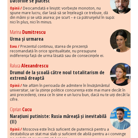
Datoriile se plătesc
Opinii /
Deocamdată e liniștit: vorbește monoton, nu
spune mare lucru, dar lasă să se înțeleagă ce trebuie, dă
din mâini și se uită aiurea; pe scurt – e ca pătrunjelul în supă:
nici în plus, nici în minus.
Marina
Dumitrescu
Urma și urmarea
Eseu /
Prezentul continuu, starea de prezență
recomandată în orice spiritualitate, nu presupune
indiferența față de urma lăsată sau de consecințele ei.
Raluca
Alexandrescu
Drumul de la școală către noul totalitarism de
extremă dreaptă
Opinii /
Ne aflăm în perioada de admitere în învățământul
universitar, iar la științe politice concurența este mai mare decât în
anii precedenți, ceea ce în sine e un lucru bun, dacă nu te uiți decât la
cifre.
Ciprian
Cucu
Narațiuni putiniste: Rusia măreață și inevitabilă
(II)
Opinii /
Moscova este încă suficient de puternică pentru a
destabiliza un stat mai slab și suficient de abilă pentru a-i convinge