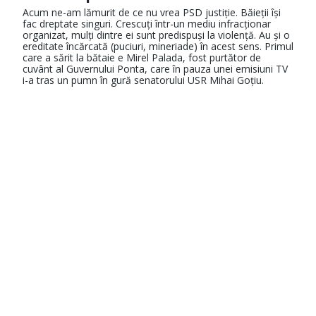
Acum ne-am lămurit de ce nu vrea PSD justiție. Băieții își
fac dreptate singuri. Crescuți într-un mediu infracționar
organizat, mulți dintre ei sunt predispuși la violență. Au și o
ereditate încărcată (puciuri, mineriade) în acest sens. Primul
care a sărit la bătaie e Mirel Palada, fost purtător de
cuvânt al Guvernului Ponta, care în pauza unei emisiuni TV
i-a tras un pumn în gură senatorului USR Mihai Goțiu.