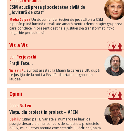
Brîndușa
Armanca
CSM acuză presa și societatea civilă de
„lovitură de stat”
Media Culpa /
Un document al Secției de judecători a CSM
a pus în plină lumină o realitate amară pentru democrație: gruparea
care conduce în prezent destinele justiției s-a transformat într-o
oligarhie periculoasă.
Vis a Vis
Dan
Perjovschi
Frații Tate...
Vis a vis /
...au fost arestați la Miami la cererea UK, după
ce Justiția de la noi i-a lăsat în libertate magna cum
laudae,
Opinii
Corina
Șuteu
Viața, din proiect în proiect – AFCN
Opinii /
Citind pe FB variate și numeroase luări de
poziție despre ultimul concurs de selecție a proiectelor
AFCN, mi-au atras atenția comentariile lui Adrian Șoaită