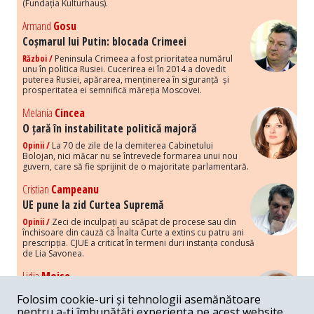
(Fundația Kulturhaus).
Armand
Gosu
Coșmarul lui Putin: blocada Crimeei
Război /
Peninsula Crimeea a fost prioritatea numărul
unu în politica Rusiei. Cucerirea ei în 2014 a dovedit
puterea Rusiei, apărarea, menținerea în siguranță și
prosperitatea ei semnifică măreția Moscovei.
Melania
Cincea
O țară în instabilitate politică majoră
Opinii /
La 70 de zile de la demiterea Cabinetului
Bolojan, nici măcar nu se întrevede formarea unui nou
guvern, care să fie sprijinit de o majoritate parlamentară.
Cristian
Campeanu
UE pune la zid Curtea Supremă
Opinii /
Zeci de inculpați au scăpat de procese sau din
închisoare din cauză că Înalta Curte a extins cu patru ani
prescripția. CJUE a criticat în termeni duri instanța condusă
de Lia Savonea.
Lidia
Moise
Costurile economice ale haosului politic
Folosim cookie-uri și tehnologii asemănătoare
Opinii /
Economia nu poate rezista cu retorica falsă a
pentru a-ți îmbunătăți experiența pe acest website,