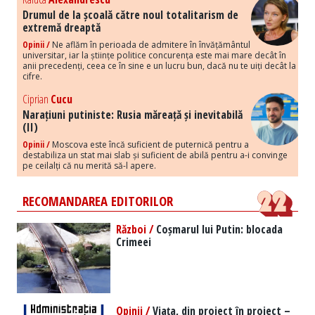
Drumul de la școală către noul totalitarism de
extremă dreaptă
Opinii /
Ne aflăm în perioada de admitere în învățământul
universitar, iar la științe politice concurența este mai mare decât în
anii precedenți, ceea ce în sine e un lucru bun, dacă nu te uiți decât la
cifre.
Ciprian
Cucu
Narațiuni putiniste: Rusia măreață și inevitabilă
(II)
Opinii /
Moscova este încă suficient de puternică pentru a
destabiliza un stat mai slab și suficient de abilă pentru a-i convinge
pe ceilalți că nu merită să-l apere.
RECOMANDAREA EDITORILOR
Război /
Coșmarul lui Putin: blocada
Crimeei
Opinii /
Viața, din proiect în proiect –