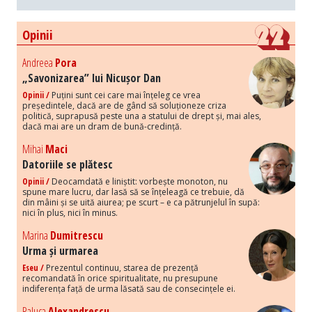
Opinii
Andreea
Pora
„Savonizarea” lui Nicușor Dan
Opinii /
Puțini sunt cei care mai înțeleg ce vrea
președintele, dacă are de gând să soluționeze criza
politică, suprapusă peste una a statului de drept și, mai ales,
dacă mai are un dram de bună-credință.
Mihai
Maci
Datoriile se plătesc
Opinii /
Deocamdată e liniștit: vorbește monoton, nu
spune mare lucru, dar lasă să se înțeleagă ce trebuie, dă
din mâini și se uită aiurea; pe scurt – e ca pătrunjelul în supă:
nici în plus, nici în minus.
Marina
Dumitrescu
Urma și urmarea
Eseu /
Prezentul continuu, starea de prezență
recomandată în orice spiritualitate, nu presupune
indiferența față de urma lăsată sau de consecințele ei.
Raluca
Alexandrescu