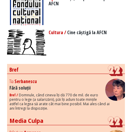
AFCN
Cultura /
Cine câștigă la AFCN
Bref
Tia
Serbanescu
Fără soluții
Bref /
Domnule, când cineva îți dă 770 de mil. de euro
pentru o lege (a salarizării), păi îți aduni toate mințile
astfel ca legea să arate cât mai bine posibil. Mai ales când ai
ani întregi la dispoziție.
Media Culpa