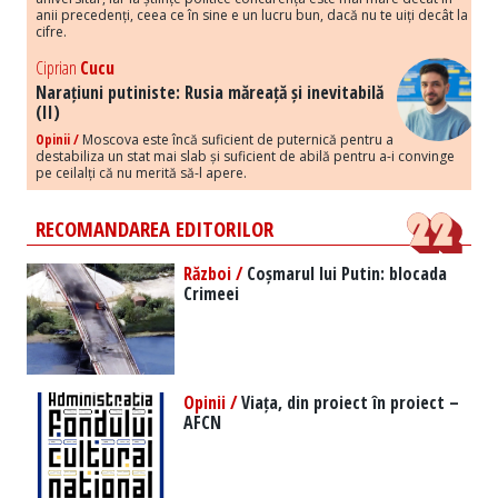
anii precedenți, ceea ce în sine e un lucru bun, dacă nu te uiți decât la
cifre.
Ciprian
Cucu
Narațiuni putiniste: Rusia măreață și inevitabilă
(II)
Opinii /
Moscova este încă suficient de puternică pentru a
destabiliza un stat mai slab și suficient de abilă pentru a-i convinge
pe ceilalți că nu merită să-l apere.
RECOMANDAREA EDITORILOR
Război /
Coșmarul lui Putin: blocada
Crimeei
Opinii /
Viața, din proiect în proiect –
AFCN