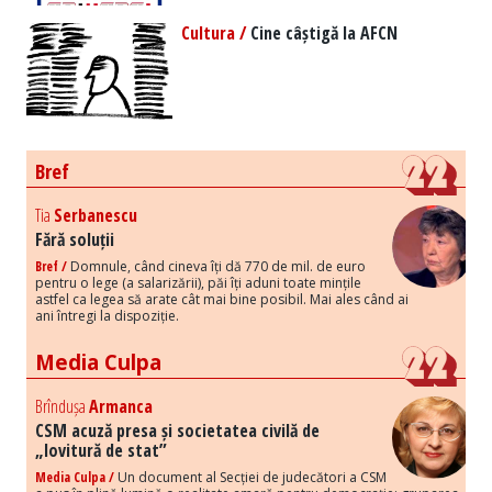
Cultura /
Cine câștigă la AFCN
Bref
Tia
Serbanescu
Fără soluții
Bref /
Domnule, când cineva îți dă 770 de mil. de euro
pentru o lege (a salarizării), păi îți aduni toate mințile
astfel ca legea să arate cât mai bine posibil. Mai ales când ai
ani întregi la dispoziție.
Media Culpa
Brîndușa
Armanca
CSM acuză presa și societatea civilă de
„lovitură de stat”
Media Culpa /
Un document al Secției de judecători a CSM