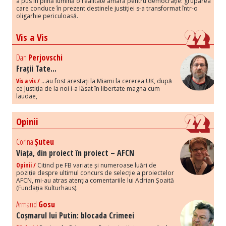
a pus în plină lumină o realitate amară pentru democrație: gruparea
care conduce în prezent destinele justiției s-a transformat într-o
oligarhie periculoasă.
Vis a Vis
Dan
Perjovschi
Frații Tate...
Vis a vis /
...au fost arestați la Miami la cererea UK, după
ce Justiția de la noi i-a lăsat în libertate magna cum
laudae,
Opinii
Corina
Șuteu
Viața, din proiect în proiect – AFCN
Opinii /
Citind pe FB variate și numeroase luări de
poziție despre ultimul concurs de selecție a proiectelor
AFCN, mi-au atras atenția comentariile lui Adrian Șoaită
(Fundația Kulturhaus).
Armand
Gosu
Coșmarul lui Putin: blocada Crimeei