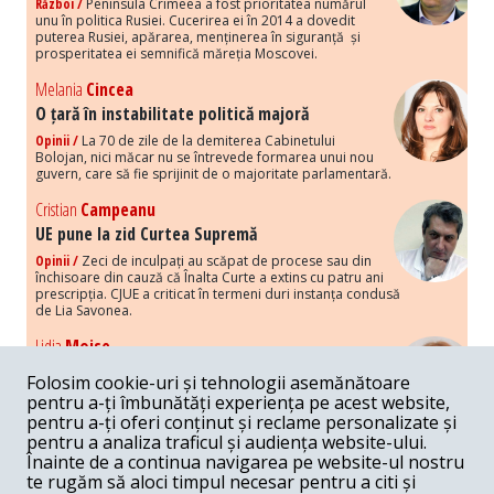
Război /
Peninsula Crimeea a fost prioritatea numărul
unu în politica Rusiei. Cucerirea ei în 2014 a dovedit
puterea Rusiei, apărarea, menținerea în siguranță și
prosperitatea ei semnifică măreția Moscovei.
Melania
Cincea
O țară în instabilitate politică majoră
Opinii /
La 70 de zile de la demiterea Cabinetului
Bolojan, nici măcar nu se întrevede formarea unui nou
guvern, care să fie sprijinit de o majoritate parlamentară.
Cristian
Campeanu
UE pune la zid Curtea Supremă
Opinii /
Zeci de inculpați au scăpat de procese sau din
închisoare din cauză că Înalta Curte a extins cu patru ani
prescripția. CJUE a criticat în termeni duri instanța condusă
de Lia Savonea.
Lidia
Moise
Costurile economice ale haosului politic
Folosim cookie-uri și tehnologii asemănătoare
Opinii /
Economia nu poate rezista cu retorica falsă a
pentru a-ți îmbunătăți experiența pe acest website,
susținerii intereselor poporului, care, de fapt, ascunde
pentru a-ți oferi conținut și reclame personalizate și
obsesia menținerii privilegiilor și a averilor unor caste.
pentru a analiza traficul și audiența website-ului.
Înainte de a continua navigarea pe website-ul nostru
Melania
Cincea
te rugăm să aloci timpul necesar pentru a citi și
Noi puseuri de xenofobie din partea românilor