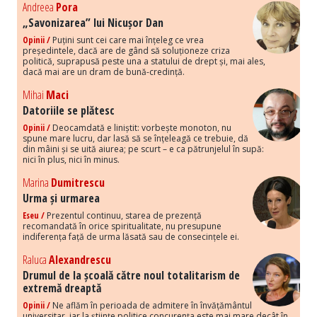
Andreea
Pora
„Savonizarea” lui Nicușor Dan
Opinii /
Puțini sunt cei care mai înțeleg ce vrea
președintele, dacă are de gând să soluționeze criza
politică, suprapusă peste una a statului de drept și, mai ales,
dacă mai are un dram de bună-credință.
Mihai
Maci
Datoriile se plătesc
Opinii /
Deocamdată e liniștit: vorbește monoton, nu
spune mare lucru, dar lasă să se înțeleagă ce trebuie, dă
din mâini și se uită aiurea; pe scurt – e ca pătrunjelul în supă:
nici în plus, nici în minus.
Marina
Dumitrescu
Urma și urmarea
Eseu /
Prezentul continuu, starea de prezență
recomandată în orice spiritualitate, nu presupune
indiferența față de urma lăsată sau de consecințele ei.
Raluca
Alexandrescu
Drumul de la școală către noul totalitarism de
extremă dreaptă
Opinii /
Ne aflăm în perioada de admitere în învățământul
universitar, iar la științe politice concurența este mai mare decât în