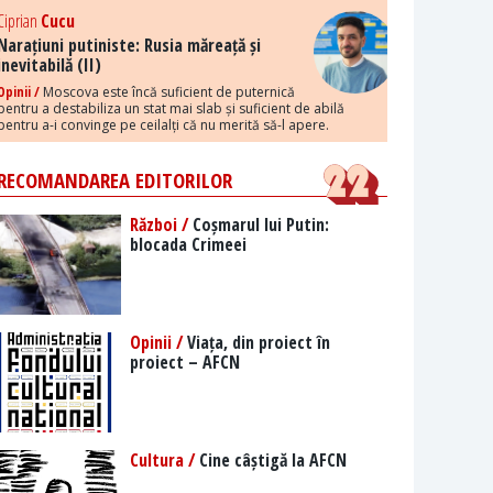
Ciprian
Cucu
Narațiuni putiniste: Rusia măreață și
inevitabilă (II)
Opinii /
Moscova este încă suficient de puternică
pentru a destabiliza un stat mai slab și suficient de abilă
pentru a-i convinge pe ceilalți că nu merită să-l apere.
RECOMANDAREA EDITORILOR
Război /
Coșmarul lui Putin:
blocada Crimeei
Opinii /
Viața, din proiect în
proiect – AFCN
Cultura /
Cine câștigă la AFCN