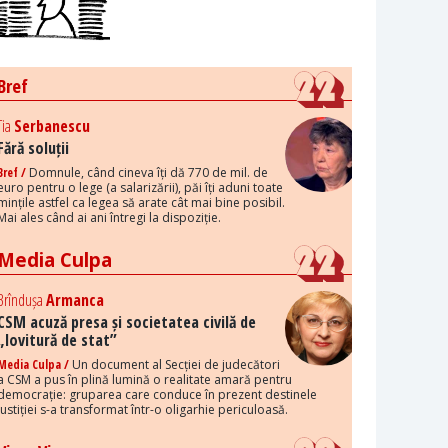
Bref
Tia
Serbanescu
Fără soluții
Bref /
Domnule, când cineva îți dă 770 de mil. de
euro pentru o lege (a salarizării), păi îți aduni toate
mințile astfel ca legea să arate cât mai bine posibil.
Mai ales când ai ani întregi la dispoziție.
Media Culpa
Brîndușa
Armanca
CSM acuză presa și societatea civilă de
„lovitură de stat”
Media Culpa /
Un document al Secției de judecători
a CSM a pus în plină lumină o realitate amară pentru
democrație: gruparea care conduce în prezent destinele
justiției s-a transformat într-o oligarhie periculoasă.