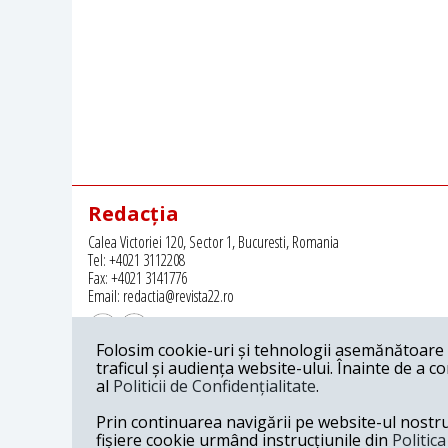
Redacția
Calea Victoriei 120, Sector 1, Bucuresti, Romania
Tel: +4021 3112208
Fax: +4021 3141776
Email: redactia@revista22.ro
Folosim cookie-uri și tehnologii asemănătoare p
traficul și audiența website-ului. Înainte de a c
al
Politicii de Confidențialitate
.
Revista 22 este editata de
Grupul pentru Dialog Social
Prin continuarea navigării pe website-ul nostru c
fișiere cookie urmând instrucțiunile din
Politic