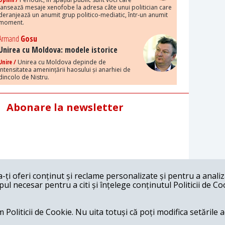
lansează mesaje xenofobe la adresa câte unui politician care
deranjează un anumit grup politico-mediatic, într-un anumit
moment.
Armand
Gosu
Unirea cu Moldova: modele istorice
Unire /
Unirea cu Moldova depinde de
intensitatea amenințării haosului și anarhiei de
dincolo de Nistru.
Abonare la newsletter
ți oferi conținut și reclame personalizate și pentru a anali
l necesar pentru a citi și înțelege conținutul Politicii de Co
 Politicii de Cookie. Nu uita totuși că poți modifica setările 