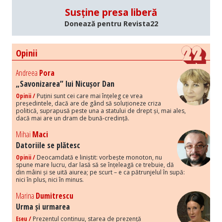
Susține presa liberă
Donează pentru Revista22
Opinii
Andreea
Pora
„Savonizarea” lui Nicușor Dan
Opinii /
Puțini sunt cei care mai înțeleg ce vrea
președintele, dacă are de gând să soluționeze criza
politică, suprapusă peste una a statului de drept și, mai ales,
dacă mai are un dram de bună-credință.
Mihai
Maci
Datoriile se plătesc
Opinii /
Deocamdată e liniștit: vorbește monoton, nu
spune mare lucru, dar lasă să se înțeleagă ce trebuie, dă
din mâini și se uită aiurea; pe scurt – e ca pătrunjelul în supă:
nici în plus, nici în minus.
Marina
Dumitrescu
Urma și urmarea
Eseu /
Prezentul continuu, starea de prezență