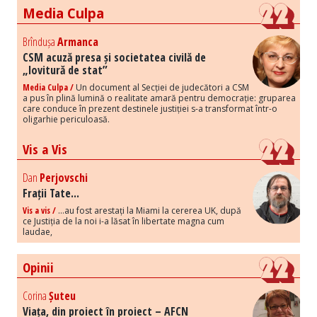
Media Culpa
Brîndușa
Armanca
CSM acuză presa și societatea civilă de
„lovitură de stat”
Media Culpa /
Un document al Secției de judecători a CSM
a pus în plină lumină o realitate amară pentru democrație: gruparea
care conduce în prezent destinele justiției s-a transformat într-o
oligarhie periculoasă.
Vis a Vis
Dan
Perjovschi
Frații Tate...
Vis a vis /
...au fost arestați la Miami la cererea UK, după
ce Justiția de la noi i-a lăsat în libertate magna cum
laudae,
Opinii
Corina
Șuteu
Viața, din proiect în proiect – AFCN