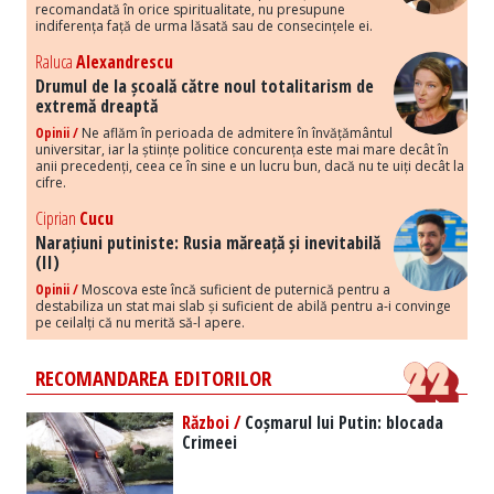
recomandată în orice spiritualitate, nu presupune
indiferența față de urma lăsată sau de consecințele ei.
Raluca
Alexandrescu
Drumul de la școală către noul totalitarism de
extremă dreaptă
Opinii /
Ne aflăm în perioada de admitere în învățământul
universitar, iar la științe politice concurența este mai mare decât în
anii precedenți, ceea ce în sine e un lucru bun, dacă nu te uiți decât la
cifre.
Ciprian
Cucu
Narațiuni putiniste: Rusia măreață și inevitabilă
(II)
Opinii /
Moscova este încă suficient de puternică pentru a
destabiliza un stat mai slab și suficient de abilă pentru a-i convinge
pe ceilalți că nu merită să-l apere.
RECOMANDAREA EDITORILOR
Război /
Coșmarul lui Putin: blocada
Crimeei