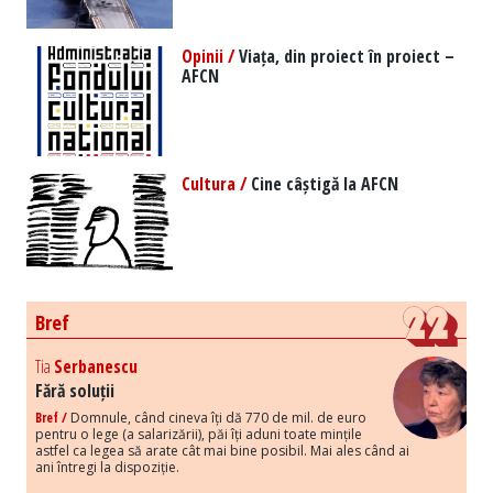
Opinii /
Viața, din proiect în proiect –
AFCN
Cultura /
Cine câștigă la AFCN
Bref
Tia
Serbanescu
Fără soluții
Bref /
Domnule, când cineva îți dă 770 de mil. de euro
pentru o lege (a salarizării), păi îți aduni toate mințile
astfel ca legea să arate cât mai bine posibil. Mai ales când ai
ani întregi la dispoziție.