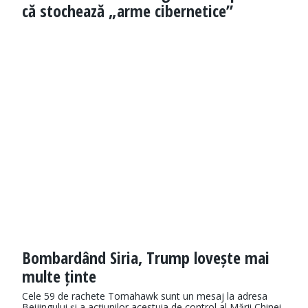
că stochează „arme cibernetice”
Bombardând Siria, Trump lovește mai
multe ținte
Cele 59 de rachete Tomahawk sunt un mesaj la adresa
Beijingului și a acțiunilor acestuia de control al Mării Chinei