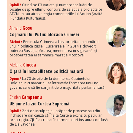
Opinii /
Citind pe FB variate și numeroase luări de
poziție despre ultimul concurs de selecție a proiectelor
AFCN, mi-au atras atenția comentariile lui Adrian Șoaită
(Fundația Kulturhaus).
Armand
Gosu
Coșmarul lui Putin: blocada Crimeei
Război /
Peninsula Crimeea a fost prioritatea numărul
unu în politica Rusiei. Cucerirea ei în 2014 a dovedit
puterea Rusiei, apărarea, menținerea în siguranță și
prosperitatea ei semnifică măreția Moscovei.
Melania
Cincea
O țară în instabilitate politică majoră
Opinii /
La 70 de zile de la demiterea Cabinetului
Bolojan, nici măcar nu se întrevede formarea unui nou
guvern, care să fie sprijinit de o majoritate parlamentară.
Cristian
Campeanu
UE pune la zid Curtea Supremă
Opinii /
Zeci de inculpați au scăpat de procese sau din
închisoare din cauză că Înalta Curte a extins cu patru ani
prescripția. CJUE a criticat în termeni duri instanța condusă
de Lia Savonea.