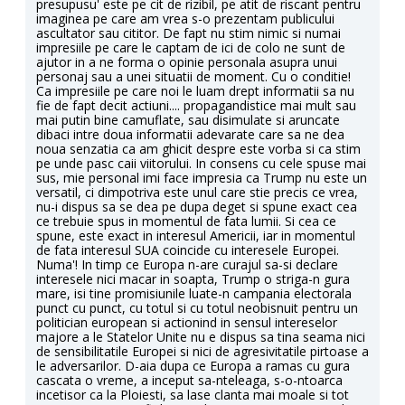
presupusu' este pe cit de rizibil, pe atit de riscant pentru
imaginea pe care am vrea s-o prezentam publicului
ascultator sau cititor. De fapt nu stim nimic si numai
impresiile pe care le captam de ici de colo ne sunt de
ajutor in a ne forma o opinie personala asupra unui
personaj sau a unei situatii de moment. Cu o conditie!
Ca impresiile pe care noi le luam drept informatii sa nu
fie de fapt decit actiuni.... propagandistice mai mult sau
mai putin bine camuflate, sau disimulate si aruncate
dibaci intre doua informatii adevarate care sa ne dea
noua senzatia ca am ghicit despre este vorba si ca stim
pe unde pasc caii viitorului. In consens cu cele spuse mai
sus, mie personal imi face impresia ca Trump nu este un
versatil, ci dimpotriva este unul care stie precis ce vrea,
nu-i dispus sa se dea pe dupa deget si spune exact cea
ce trebuie spus in momentul de fata lumii. Si cea ce
spune, este exact in interesul Americii, iar in momentul
de fata interesul SUA coincide cu interesele Europei.
Numa'! In timp ce Europa n-are curajul sa-si declare
interesele nici macar in soapta, Trump o striga-n gura
mare, isi tine promisiunile luate-n campania electorala
punct cu punct, cu totul si cu totul neobisnuit pentru un
politician european si actionind in sensul intereselor
majore a le Statelor Unite nu e dispus sa tina seama nici
de sensibilitatile Europei si nici de agresivitatile pirtoase a
le adversarilor. D-aia dupa ce Europa a ramas cu gura
cascata o vreme, a inceput sa-nteleaga, s-o-ntoarca
incetisor ca la Ploiesti, sa lase clanta mai moale si tot