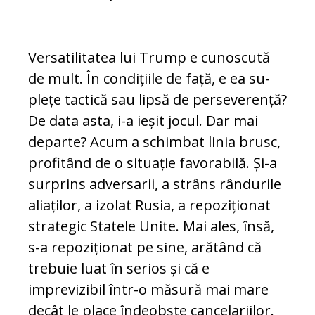
Versatilitatea lui Trump e cunoscută
de mult. În condițiile de față, e ea su­
plețe tactică sau lipsă de perseve­ren­ță?
De data asta, i-a ieșit jocul. Dar mai
departe? Acum a schimbat linia brusc,
profitând de o situație favo­ra­bilă. Și-a
surprins adversarii, a strâns rândurile
aliaților, a izolat Rusia, a re­poziționat
strategic Statele Unite. Mai ales, însă,
s-a repoziționat pe si­ne, ară­tând că
trebuie luat în serios și că e
imprevizibil într-o măsură mai ma­re
decât le place îndeobște can­ce­la­riilor.