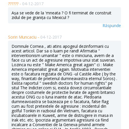
?????? -
04-12-2017
Așa se vede de la 'mneata ? O fi terminat de construit
zidul de pe granița cu Mexicul ?
Răspunde
Sorin Muncaciu -
04-12-2017
Domnule Cornea , ati atins apogeul dezinformarii cu
acest articol. Dar sa o luam pe rand! Afirmatia "
interventionism umanitar " este o minciuna, avem de a
face cu un act de agresiune impotriva unui stat suveran.
Lozinca nu este " Make America great again" ci : Make
America imperialist great again. Motivatia interventiei
este o facatura regizata de ONG -ul Castile Albe ( by the
way, finantati de prietenul dumneavastra eternul Soros) .
Exista raportul " swedish doctors for human rights" pe
situl The Indicter.com si, exista dovezi circumstantiale
despre costumele de protectie livrate de agenti britanici
acestui ONG cu o luna inainte de atac. Pledoaria
dumneavoastra se bazeaza pe o facatura, false flag
cum au fost pretextele de agresiune : incidentul din
golful Tonkin in razboiul din Vietnam, facatura cu
incubatoarele in Kuweit, arme de distrugere in masa in
Irak etc. etc. Ipocrizia argumentarii agresiunii ca fiind
incalcare a Conventiei de la Geneva privind armele