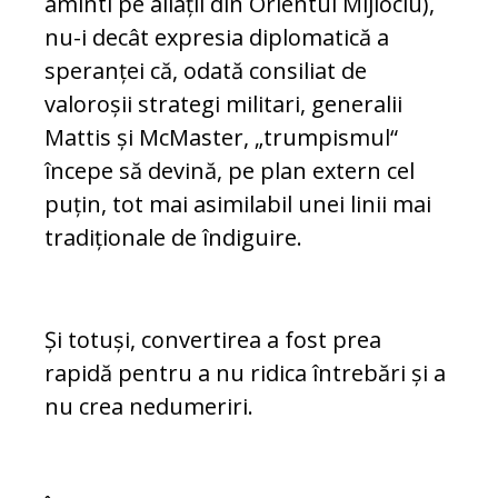
aminti pe aliații din Orientul Mijlociu),
nu-i decât expresia diplomatică a
speranței că, odată consiliat de
valoroșii strategi militari, ge­ne­ralii
Mattis și McMaster, „trumpismul“
începe să devină, pe plan extern cel
puțin, tot mai asi­milabil unei linii mai
tradiționale de în­di­guire.
Și totuși, convertirea a fost prea
rapidă pentru a nu ridica întrebări și a
nu crea nedumeriri.