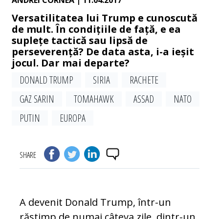
ANDREI CORNEA
| 11.04.2017
Versatilitatea lui Trump e cunoscută
de mult. În condițiile de față, e ea
suplețe tactică sau lipsă de
perseverență? De data asta, i-a ieșit
jocul. Dar mai departe?
DONALD TRUMP
SIRIA
RACHETE
GAZ SARIN
TOMAHAWK
ASSAD
NATO
PUTIN
EUROPA
SHARE
A devenit Donald Trump, într-un
răstimp de nu­mai câteva zile, dintr-un