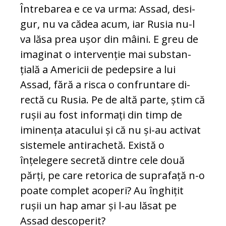
Întrebarea e ce va urma: Assad, de­si­
gur, nu va cădea acum, iar Rusia nu-l
va lăsa prea ușor din mâini. E greu de
imaginat o intervenție mai sub­stan­
țială a Americii de pedepsire a lui
Assad, fără a risca o confruntare di­
rectă cu Rusia. Pe de altă parte, știm că
rușii au fost informați din timp de
iminența atacului și că nu și-au activat
sistemele antirachetă. Există o
înțelegere secretă dintre cele două
părți, pe care retorica de su­pra­față n-o
poate complet acoperi? Au înghițit
rușii un hap amar și l-au lă­sat pe
Assad descoperit?