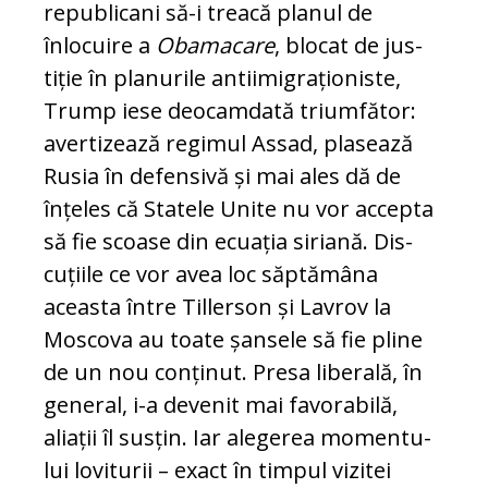
republicani să-i treacă planul de
înlocuire a
Obamacare
, blocat de jus­
tiție în planurile antiimigraționiste,
Trump iese deo­camdată triumfător:
avertizează regimul As­sad, plasează
Rusia în defensivă și mai ales dă de
înțeles că Statele Unite nu vor ac­cep­ta
să fie scoase din ecuația siriană. Dis­
cuțiile ce vor avea loc săptămâna
aceasta între Tillerson și Lavrov la
Moscova au toate șansele să fie pline
de un nou conținut. Presa liberală, în
general, i-a devenit mai favorabilă,
alia­ții îl susțin. Iar alegerea mo­men­tu­
lui loviturii – exact în timpul vizitei