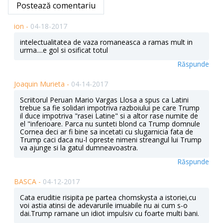
Postează comentariu
ion -
04-18-2017
intelectualitatea de vaza romaneasca a ramas mult in
urma....e gol si osificat totul
Răspunde
Joaquin Murieta -
04-14-2017
Scriitorul Peruan Mario Vargas Llosa a spus ca Latini
trebue sa fie solidari impotriva razboiului pe care Trump
il duce impotriva "rasei Latine" si a altor rase numite de
el "inferioare. Parca nu sunteti blond ca Trump domnule
Cornea deci ar fi bine sa incetati cu slugarnicia fata de
Trump caci daca nu-l opreste nimeni streangul lui Trump
va ajunge si la gatul dumneavoastra.
Răspunde
BASCA -
04-12-2017
Cata eruditie risipita pe partea chomskysta a istoriei,cu
voi astia atinsi de adevarurile imuabile nu ai cum s-o
dai.Trump ramane un idiot impulsiv cu foarte multi bani.