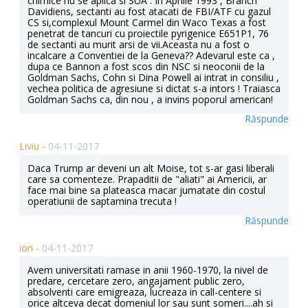
chimice nu se aplica si SUA . In Aprilie 1993 , Branch
Davidiens, sectanti au fost atacati de FBI/ATF cu gazul
CS si,complexul Mount Carmel din Waco Texas a fost
penetrat de tancuri cu proiectile pyrigenice E651P1, 76
de sectanti au murit arsi de vii.Aceasta nu a fost o
incalcare a Conventiei de la Geneva?? Adevarul este ca ,
dupa ce Bannon a fost scos din NSC si neoconii de la
Goldman Sachs, Cohn si Dina Powell ai intrat in consiliu ,
vechea politica de agresiune si dictat s-a intors ! Traiasca
Goldman Sachs ca, din nou , a invins poporul american!
Răspunde
Liviu -
04-11-2017
Daca Trump ar deveni un alt Moise, tot s-ar gasi liberali
care sa comenteze. Prapaditii de "aliati" ai Americii, ar
face mai bine sa plateasca macar jumatate din costul
operatiunii de saptamina trecuta !
Răspunde
ion -
04-11-2017
Avem universitati ramase in anii 1960-1970, la nivel de
predare, cercetare zero, angajament public zero,
absolventi care emigreaza, lucreaza in call-centere si
orice altceva decat domeniul lor sau sunt someri....ah si