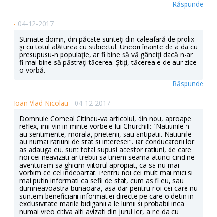
Răspunde
-
04-12-2017
Stimate domn, din păcate sunteţi din caleafară de prolix
şi cu totul alăturea cu subiectul. Uneori înainte de a da cu
presupusu-n populaţie, ar fi bine să vă gândiţi dacă n-ar
fi mai bine să păstraţi tăcerea. Ştiţi, tăcerea e de aur zice
o vorbă.
Răspunde
Ioan Vlad Nicolau -
04-12-2017
Domnule Cornea! Citindu-va articolul, din nou, aproape
reflex, imi vin in minte vorbele lui Churchill: "Natiunile n-
au sentimente, morala, prietenii, sau antipatii. Natiunile
au numai ratiuni de stat si interese!". Iar conducatorii lor
as adauga eu, sunt total supusi acestor ratiuni, de care
noi cei neavizati ar trebui sa tinem seama atunci cind ne
aventuram sa ghicim viitorul apropiat, ca sa nu mai
vorbim de cel indepartat. Pentru noi cei mult mai mici si
mai putin informati ca sefii de stat, cum as fi eu, sau
dumneavoastra bunaoara, asa dar pentru noi cei care nu
suntem beneficiarii informatiei directe pe care o detin in
exclusivitate marile bidiganii a le lumii si probabil inca
numai vreo citiva alti avizati din jurul lor, a ne da cu