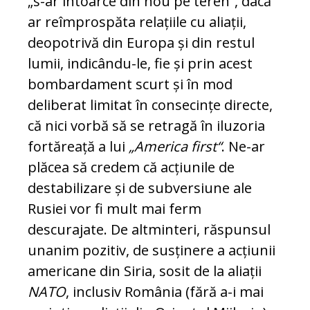
„s-ar în­toarce din nou pe teren“, dacă
ar reîmprospăta re­lațiile cu aliații,
deopotrivă din Europa și din restul
lumii, indicându-le, fie și prin acest
bom­bardament scurt și în mod
deliberat limitat în consecințe directe,
că nici vorbă să se retragă în iluzoria
fortăreață a lui
„America first“
. Ne-ar
plăcea să credem că acțiunile de
destabilizare și de subversiune ale
Rusiei vor fi mult mai ferm
descurajate. De altminteri, răspunsul
unanim po­zitiv, de susținere a acțiunii
americane din Siria, sosit de la aliații
NATO
, inclusiv România (fără a-i mai