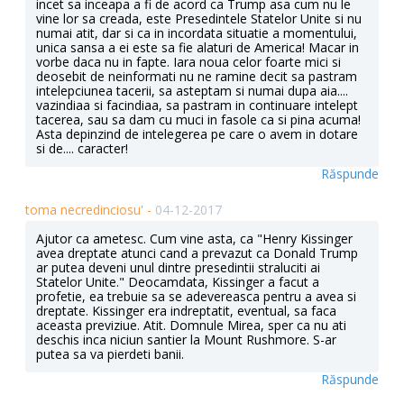
incet sa inceapa a fi de acord ca Trump asa cum nu le
vine lor sa creada, este Presedintele Statelor Unite si nu
numai atit, dar si ca in incordata situatie a momentului,
unica sansa a ei este sa fie alaturi de America! Macar in
vorbe daca nu in fapte. Iara noua celor foarte mici si
deosebit de neinformati nu ne ramine decit sa pastram
intelepciunea tacerii, sa asteptam si numai dupa aia....
vazindiaa si facindiaa, sa pastram in continuare intelept
tacerea, sau sa dam cu muci in fasole ca si pina acuma!
Asta depinzind de intelegerea pe care o avem in dotare
si de.... caracter!
Răspunde
toma necredinciosu' -
04-12-2017
Ajutor ca ametesc. Cum vine asta, ca "Henry Kissinger
avea dreptate atunci cand a prevazut ca Donald Trump
ar putea deveni unul dintre presedintii straluciti ai
Statelor Unite." Deocamdata, Kissinger a facut a
profetie, ea trebuie sa se adevereasca pentru a avea si
dreptate. Kissinger era indreptatit, eventual, sa faca
aceasta previziue. Atit. Domnule Mirea, sper ca nu ati
deschis inca niciun santier la Mount Rushmore. S-ar
putea sa va pierdeti banii.
Răspunde