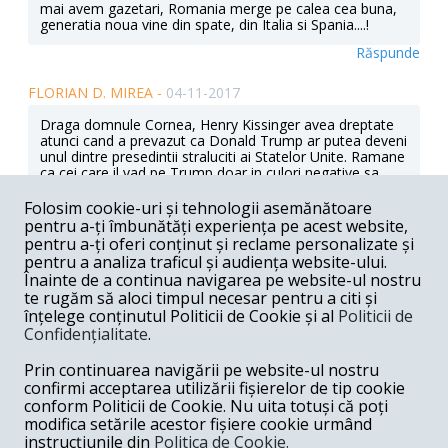
mai avem gazetari, Romania merge pe calea cea buna,
generatia noua vine din spate, din Italia si Spania....!
Răspunde
FLORIAN D. MIREA -
04-11-2017
Draga domnule Cornea, Henry Kissinger avea dreptate
atunci cand a prevazut ca Donald Trump ar putea deveni
unul dintre presedintii straluciti ai Statelor Unite. Ramane
ca cei care il vad pe Trump doar in culori negative sa
admita ca au exagerat si sa isi revizuiasca atitudinea.
Trump e un presedinte cu viziune, nu un idiot cum se
Folosim cookie-uri și tehnologii asemănătoare
incapataneaza sa il vada unii, sustinuti pana si de
pentru a-ți îmbunătăți experiența pe acest website,
criminala organizatie ISIS.
pentru a-ți oferi conținut și reclame personalizate și
pentru a analiza traficul și audiența website-ului.
Răspunde
Înainte de a continua navigarea pe website-ul nostru
te rugăm să aloci timpul necesar pentru a citi și
BASCA -
04-11-2017
înțelege conținutul Politicii de Cookie și al
Politicii de
Confidențialitate
.
E mult spus schimbarea la fata,baiatul rau de la Casa
Alba are apucaturi de maidan,cu asta a si castigat,punch
Prin continuarea navigării pe website-ul nostru
in the face, remember!.Nu domnilor,America trebuie sa
dea cu bombe acolo unde trebuie si cand trebuie,ca
confirmi acceptarea utilizării fișierelor de tip cookie
doar n-o ramane cu Toma astea pe stoc,astept
conform Politicii de Cookie. Nu uita totuși că poți
indepartarea muscoiului sangeros de la Phenian,Trump
modifica setările acestor fișiere cookie urmând
da-le drumul sclavilor!
instrucțiunile din
Politica de Cookie.