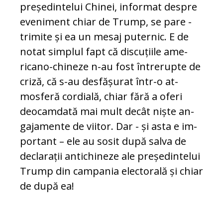
președintelui Chinei, informat despre
eveniment chiar de Trump, se pare -
trimite și ea un mesaj puternic. E de
notat simplul fapt că discuțiile ame­
ricano-chineze n-au fost întrerupte de
criză, că s-au desfășurat într-o at­
mosferă cordială, chiar fără a oferi
deo­camdată mai mult decât niște an­
gajamente de viitor. Dar - și asta e im­
portant – ele au sosit după salva de
declarații antichineze ale pre­ședin­telui
Trump din campania electorală și chiar
de după ea!