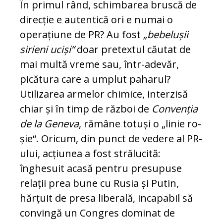
În primul rând, schimbarea bruscă de
direcție e autentică ori e numai o
operațiune de PR? Au fost
„bebelușii
sirieni uciși“
doar pretextul cău­tat de
mai multă vreme sau, într-adevăr,
pică­tu­ra care a umplut paharul?
Utilizarea armelor chi­mice, interzisă
chiar și în timp de război de
Con­venția
de la Geneva
, rămâne totuși o „linie ro­
șie“. Oricum, din punct de vedere al PR-
ului, ac­țiunea a fost strălucită:
înghesuit acasă pentru presupuse
relații prea bune cu Rusia și Putin,
hărțuit de presa liberală, incapabil să
convingă un Congres dominat de