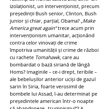
izolaționist, un in­ter­ven­ționist, precum
președinții Bush senior, Clin­ton, Bush
junior și chiar, parțial, Obama?
„Make
America great again“
trece acum prin
inter­ven­ționism umanitar, acționând
contra celor vi­no­vați de crime
împotriva umanității și crime de război
cu rachete
Tomahawk
, care au
bombardat o bază siriană de lângă
Homs? Imaginile – ce-i drept, teribile –
ale bebelușilor anterior uciși de gazul
sarin în Siria, foarte verosimil de
bombele lui Assad, l-au determinat pe
președintele ame­rican într-o noapte
să abandoneze „trum­pis­mul“? A