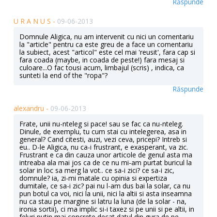
Răspunde
U R A N U S -
09-06-2013
Domnule Aligica, nu am intervenit cu nici un comentariu
la "article" pentru ca este greu de a face un comentariu
la subiect, acest "articol" este cel mai 'reusit', fara cap si
fara coada (maybe, in coada de peste!) fara mesaj si
culoare...O fac tousi acum, limbajul (scris) , indica, ca
sunteti la end of the "ropa"?
Răspunde
alexandru -
09-06-2013
Frate, unii nu-nteleg si pace! sau se fac ca nu-nteleg.
Dinule, de exemplu, tu cum stai cu intelegerea, asa in
general? Cand citesti, auzi, vezi ceva, pricepi? Intreb si
eu.. D-le Aligica, nu ca-i frustrant, e exasperant, va zic.
Frustrant e ca din cauza unor articole de genul asta ma
intreaba ala mai jos ca de ce nu mi-am purtat buricul la
solar in loc sa merg la vot.. ce sa-i zici? ce sa-i zic,
domnule? ia, zi-mi matale cu opinia si expertiza
dumitale, ce sa-i zic? pai nu l-am dus bai la solar, ca nu
pun botul ca voi, nici la unii, nici la altii si asta inseamna
nu ca stau pe margine si latru la luna (de la solar - na,
ironia sortii), ci ma implic si-i taxez si pe unii si pe altii, in
feluri putin mai concrete decat datul din gura de pe