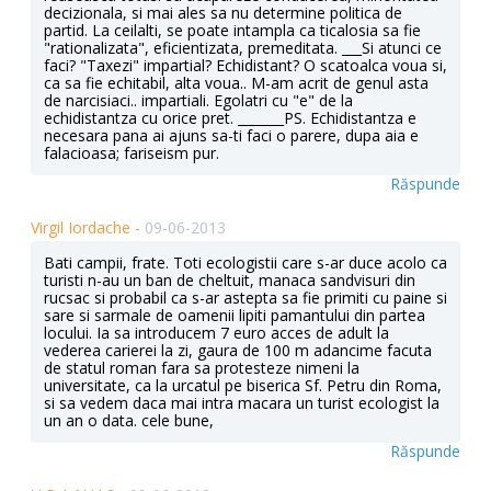
decizionala, si mai ales sa nu determine politica de
partid. La ceilalti, se poate intampla ca ticalosia sa fie
"rationalizata", eficientizata, premeditata. ___Si atunci ce
faci? "Taxezi" impartial? Echidistant? O scatoalca voua si,
ca sa fie echitabil, alta voua.. M-am acrit de genul asta
de narcisiaci.. impartiali. Egolatri cu "e" de la
echidistantza cu orice pret. _______PS. Echidistantza e
necesara pana ai ajuns sa-ti faci o parere, dupa aia e
falacioasa; fariseism pur.
Răspunde
Virgil Iordache -
09-06-2013
Bati campii, frate. Toti ecologistii care s-ar duce acolo ca
turisti n-au un ban de cheltuit, manaca sandvisuri din
rucsac si probabil ca s-ar astepta sa fie primiti cu paine si
sare si sarmale de oamenii lipiti pamantului din partea
locului. Ia sa introducem 7 euro acces de adult la
vederea carierei la zi, gaura de 100 m adancime facuta
de statul roman fara sa protesteze nimeni la
universitate, ca la urcatul pe biserica Sf. Petru din Roma,
si sa vedem daca mai intra macara un turist ecologist la
un an o data. cele bune,
Răspunde