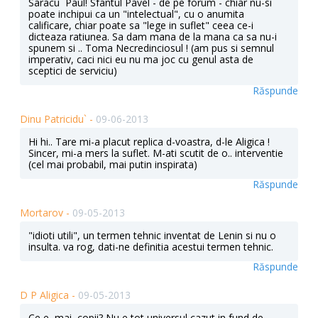
Saracu` Paul! Sfantul Pavel - de pe forum - chiar nu-si
poate inchipui ca un "intelectual", cu o anumita
calificare, chiar poate sa "lege in suflet" ceea ce-i
dicteaza ratiunea. Sa dam mana de la mana ca sa nu-i
spunem si .. Toma Necredinciosul ! (am pus si semnul
imperativ, caci nici eu nu ma joc cu genul asta de
sceptici de serviciu)
Răspunde
Dinu Patricidu` -
09-06-2013
Hi hi.. Tare mi-a placut replica d-voastra, d-le Aligica !
Sincer, mi-a mers la suflet. M-ati scutit de o.. interventie
(cel mai probabil, mai putin inspirata)
Răspunde
Mortarov -
09-05-2013
"idioti utili", un termen tehnic inventat de Lenin si nu o
insulta. va rog, dati-ne definitia acestui termen tehnic.
Răspunde
D P Aligica -
09-05-2013
Ce e, mai, copii? Nu e tot universul cazut in fund de