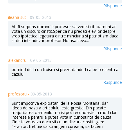
Răspunde
ileana sut -
09-05-2013
Ati fi surprins domnule profesor sa vedeti citi oameni ar
vota un discurs cinstit.Sper ca nu predati elevilor despre
vreo ipotetica legatura dintre minciuna si patriotism daca
sinteti intr-adevar profesor.No asa ceva...
Răspunde
alexandru -
09-05-2013
pornind de la un truism si prezentandu-l ca pe o esenta a
cazului
Răspunde
profesoru -
09-05-2013
Sunt impotriva exploatarii de la Rosia Montana, dar
ideea de baza a articolului este gresita. Din pacate
majoritatea oamenilor nu isi pot recunoaste in mod clar
interesele pentru a putea vota in cunostinta de cauza.
Cine te voteaza daca vii cu un discurs cinstit, gen:
"Fratilor, trebuie sa strangem cureaua, sa facem