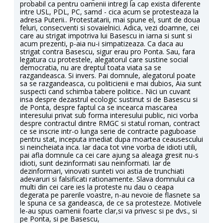
probabil ca pentru oamenii intregi la cap exista diferente
intre USL, PDL, PC, samd - cica acum se protesteaza la
adresa Puterii.. Protestatarii, mai spune el, sunt de doua
feluri, consecventi si sovaielnici. Adica, vezi doamne, cei
care au strigat impotriva lui Basescu in iarna si sunt si
acum prezenti, p-aia nu-i simpatizeaza. Ca daca au
strigat contra Basescu, sigur erau pro Ponta. Sau, fara
legatura cu protestele, alegatorul care sustine social
democratia, nu are dreptul toata viata sa se
razgandeasca. Si invers. Pai domnule, alegatorul poate
sa se razgandeasca, cu politicienii e mai dubios, Aia sunt
suspecti cand schimba tabere politice.. Nici un cuvant
insa despre dezastrul ecologic sustinut si de Basescu si
de Ponta, despre faptul ca se incearca mascarea
interesului privat sub forma interesului public, nici vorba
despre contractul dintre RMGC si statul roman, contract
ce se inscrie intr-o lunga serie de contracte paguboase
pentru stat, inceputa imediat dupa moartea ceausescului
si neincheiata inca. Iar daca tot vine vorba de idioti utili,
pai afla domnule ca cei care ajung sa aleaga gresit nu-s
idioti, sunt dezinformati sau neinformati. Iar de
dezinformari, vinovati sunteti voi astia de trunchiati
adevaruri si falsificati rationamente. Slava domnului ca
multi din cei care ies la proteste nu dau o ceapa
degerata pe parerile voastre, n-au nevoie de flasnete sa
le spuna ce sa gandeasca, de ce sa protesteze. Motivele
le-au spus oamenii foarte clar,si va privesc si pe dvs., si
pe Ponta, si pe Basescu,