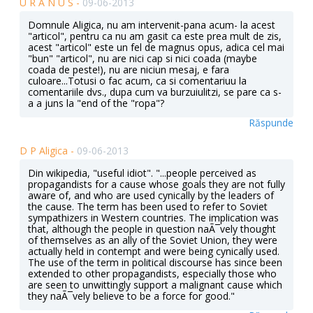
U R A N U S -
09-06-2013
Domnule Aligica, nu am intervenit-pana acum- la acest
"articol", pentru ca nu am gasit ca este prea mult de zis,
acest "articol" este un fel de magnus opus, adica cel mai
"bun" "articol", nu are nici cap si nici coada (maybe
coada de peste!), nu are niciun mesaj, e fara
culoare...Totusi o fac acum, ca si comentariuu la
comentariile dvs., dupa cum va burzuiulitzi, se pare ca s-
a a juns la "end of the "ropa"?
Răspunde
D P Aligica -
09-06-2013
Din wikipedia, "useful idiot". "...people perceived as
propagandists for a cause whose goals they are not fully
aware of, and who are used cynically by the leaders of
the cause. The term has been used to refer to Soviet
sympathizers in Western countries. The implication was
that, although the people in question naÃ¯vely thought
of themselves as an ally of the Soviet Union, they were
actually held in contempt and were being cynically used.
The use of the term in political discourse has since been
extended to other propagandists, especially those who
are seen to unwittingly support a malignant cause which
they naÃ¯vely believe to be a force for good."