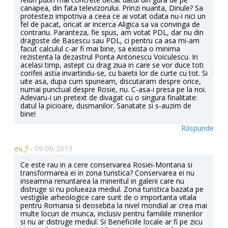
canapea, din fata televizorului. Prinzi nuanta, Dinule? Sa
protestezi impotriva a ceea ce ai votat odata nu-i nici un
fel de pacat, oricat ar incerca Aligica sa va convinga de
contrariu. Paranteza, fie spus, am votat PDL, dar nu din
dragoste de Basescu sau PDL, ci pentru ca asa mi-am
facut calculul c-ar fi mai bine, sa exista o minima
rezistenta la dezastrul Ponta Antonescu Voiculescu. In
acelasi timp, astept cu drag ziua in care se vor duce toti
corifeii astia invartindu-se, cu baietii lor de curte cu tot. Si
uite asa, dupa cum spuneam, discutaram despre orice,
numai punctual despre Rosie, nu. C-asa-i presa pe la noi.
Adevaru-i un pretext de divagat cu o singura finalitate:
datul la picioare, dusmanilor. Sanatate si s-auzim de
bine!
Răspunde
eu_f -
09-06-2013
Ce este rau in a cere conservarea Rosiei-Montana si
transformarea ei in zona turistica? Conservarea ei nu
inseamna renuntarea la mineritul in galerii care nu
distruge si nu polueaza mediul. Zona turistica bazata pe
vestigiile arheologice care sunt de o importanta vitala
pentru Romania si deosebita la nivel mondial ar crea mai
multe locuri de munca, inclusiv pentru familiile minerilor
si nu ar distruge mediul. Si Beneficiile locale ar fi pe zicu