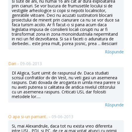
si sute de ani, nu numai 16 ani cat ar dura exploatarea
prin cianuri. Se vor bucura de frumusetile locului si de
vestigiile arheologice si copii si nepotii localnicilor,
genratiile viitoare. Deci nu acuzati sustinatorii blocarii
proiectului de minerit prin cianurare ca nu se vor duce sa
faca turism acolo. Ar fi facut-o si pana acum daca
legislatia impusa de consilierii locali corupti nu ar fi
transformat zona in zona monoindustriala nepermitand
in nici un fel dezvoltarea. Si sa ii faceti o adunatura de
derbedei... este prea mult, porea josnic, prea ... iliescian!
Răspunde
Dan -
09-06-2013
Dl Aligica, Sunt uimit de raspunsul dv. Daca studiati
scrisul confratilor dv din Vest, nu veti gasi un asemenea
raspuns. Dati dovada de aroganta in umila mea parere si
nu aveti puterea si calitatea de aridica nivelul cititorului
cu un asemenea raspuns. Criticati USL dar folositi
metodele lor.....
Răspunde
O apa si-un pamant.. -
09-06-2013
Si, mai Alexandrule, daca tot nu exista vreo diferenta
intre USL, PDL si PC, de ce ai mai votat atunci cu primii