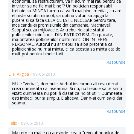
economii, sa restructuram, va fi acum mai rau pentru ca
in viitor sa ne fie mai bine"? Un poltician responsabil
trebuie sa MINTA turma ca va fi mai bine imediat, ca are
el niste solutii miracol, sa obtina voturi sa ajuga la
putere si sa faca CEEA CE ESTE NECESAR pentru tara,
incalcandu-si promisiunile din campanie. Machiavelli.
Scopul scuza mijloacele. Ar trebui ridicate statui
polticienilor mincinosi DIN PATRIOTISM. Din pacate,
majoritatea polticienilor nostri mint DIN INTERES
PERSONAL. Autorul nu ar trebui sa aiba pretentia ca
politicienii sa nu mai minta, ci ca acestia sa minta cat de
mult pot pentru binele tarii.
Răspunde
D P Aligica -
09-05-2013
NU e "verbal", domnule. Verbal inseamna altceva decat
crezi dumneata ca inseamna. Si nu, nu trebuie sa te simti
vizat: dumneata nu poti fi clasat ca "idiot util". Dumneata
esti imbecil pur si simplu. E altceva. Dar n-ai cum sa-ti dai
seama.
Răspunde
Felix -
09-05-2013
Ma tem ca mai e o categorie, cea a "revolutionarilor de