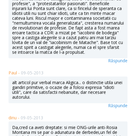
profesie", a "protestatarilor pasionati". Beneficiile
injurarii lui Ponta sunt clare, ca si firicelul de speranta ca
idiotii utili nu sunt chiar idioti, uite ca tin minte macar
cateva luni. Riscul major e contaminarea societatii cu
"nemultumirea vocala generalizata", cresterea numarului
de revolutionari de profesie. De fapt asta a fost marea
eroare tactica a CDR: a mizat pe "iacobinii de bodega"
spre a castiga alegerile si a cazut patru ani mai tarziu
lovita de un val de "iacobinism de Matache". Base tot cu
acest spirit a castigat alegerile, numai ca el spre sfarsit
se intoarce la matca de l-a propulsat.
Răspunde
Paul -
09-05-2013
alt articol pur verbal marca Aligica... o distinctie utila unei
gandiri primitive, o ocazie de a folosi expresia "idioti
utili", care da satisfactii nebanuite, dar necesare
autorului.
Răspunde
dinu -
09-05-2013
Da,cred ca aveti dreptate: si mie ONG-urile anti-Rosia
Montana mi se par o adunatura de derbedei,un fel de