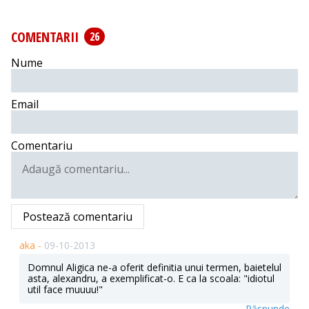
COMENTARII
26
Nume
Email
Comentariu
Postează comentariu
aka -
09-10-2013
Domnul Aligica ne-a oferit definitia unui termen, baietelul
asta, alexandru, a exemplificat-o. E ca la scoala: "idiotul
util face muuuu!"
Răspunde