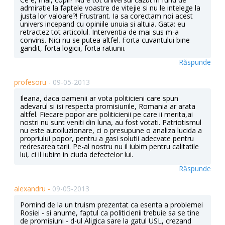
admiratie la faptele voastre de vitejie si nu le intelege la
justa lor valoare?! Frustrant. Ia sa corectam noi acest
univers incepand cu opiniile unuia si altuia. Gata: eu
retractez tot articolul. Interventia de mai sus m-a
convins. Nici nu se putea altfel. Forta cuvantului bine
gandit, forta logicii, forta ratiunii.
Răspunde
profesoru -
09-05-2013
Ileana, daca oamenii ar vota politicieni care spun
adevarul si isi respecta promisiunile, Romania ar arata
altfel. Fiecare popor are politicienii pe care ii merita,ai
nostri nu sunt veniti din luna, au fost votati. Patriotismul
nu este autoiluzionare, ci o presupune o analiza lucida a
propriului popor, pentru a gasi solutii adecvate pentru
redresarea tarii. Pe-al nostru nu il iubim pentru calitatile
lui, ci il iubim in ciuda defectelor lui.
Răspunde
alexandru -
09-05-2013
Pornind de la un truism prezentat ca esenta a problemei
Rosiei - si anume, faptul ca politicienii trebuie sa se tine
de promisiuni - d-ul Aligica sare la gatul USL, crezand