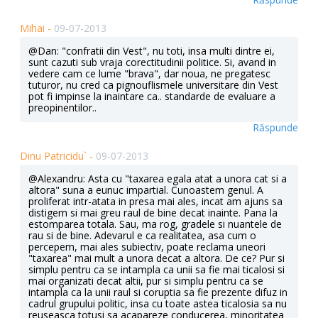
Mihai -
09-07-2013
@Dan: "confratii din Vest", nu toti, insa multi dintre ei,
sunt cazuti sub vraja corectitudinii politice. Si, avand in
vedere cam ce lume "brava", dar noua, ne pregatesc
tuturor, nu cred ca pignouflismele universitare din Vest
pot fi impinse la inaintare ca.. standarde de evaluare a
preopinentilor..
Răspunde
Dinu Patricidu` -
09-07-2013
@Alexandru: Asta cu "taxarea egala atat a unora cat si a
altora" suna a eunuc impartial. Cunoastem genul. A
proliferat intr-atata in presa mai ales, incat am ajuns sa
distigem si mai greu raul de bine decat inainte. Pana la
estomparea totala. Sau, ma rog, gradele si nuantele de
rau si de bine. Adevarul e ca realitatea, asa cum o
percepem, mai ales subiectiv, poate reclama uneori
"taxarea" mai mult a unora decat a altora. De ce? Pur si
simplu pentru ca se intampla ca unii sa fie mai ticalosi si
mai organizati decat altii, pur si simplu pentru ca se
intampla ca la unii raul si coruptia sa fie prezente difuz in
cadrul grupului politic, insa cu toate astea ticalosia sa nu
reuseasca totusi sa acapareze conducerea, minoritatea