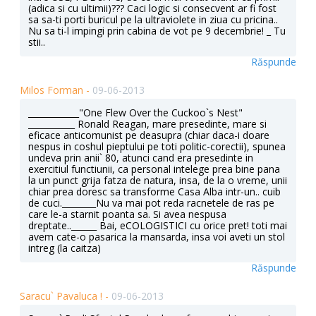
(adica si cu ultimii)??? Caci logic si consecvent ar fi fost
sa sa-ti porti buricul pe la ultraviolete in ziua cu pricina..
Nu sa ti-l impingi prin cabina de vot pe 9 decembrie! _ Tu
stii..
Răspunde
Milos Forman -
09-06-2013
____________"One Flew Over the Cuckoo`s Nest"
___________ Ronald Reagan, mare presedinte, mare si
eficace anticomunist pe deasupra (chiar daca-i doare
nespus in coshul pieptului pe toti politic-corectii), spunea
undeva prin anii` 80, atunci cand era presedinte in
exercitiul functiunii, ca personal intelege prea bine pana
la un punct grija fatza de natura, insa, de la o vreme, unii
chiar prea doresc sa transforme Casa Alba intr-un.. cuib
de cuci.________Nu va mai pot reda racnetele de ras pe
care le-a starnit poanta sa. Si avea nespusa
dreptate..______ Bai, eCOLOGISTICI cu orice pret! toti mai
avem cate-o pasarica la mansarda, insa voi aveti un stol
intreg (la caitza)
Răspunde
Saracu` Pavaluca ! -
09-06-2013