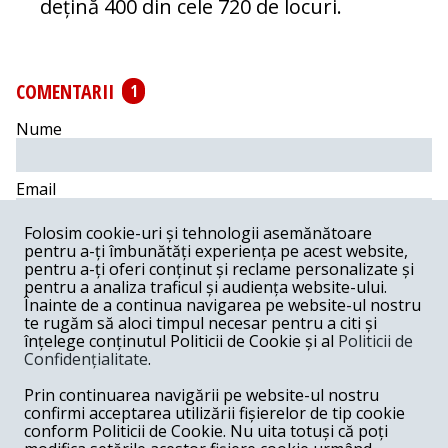
dețină 400 din cele 720 de locuri.
COMENTARII
1
Nume
Email
Folosim cookie-uri și tehnologii asemănătoare
Comentariu
pentru a-ți îmbunătăți experiența pe acest website,
pentru a-ți oferi conținut și reclame personalizate și
pentru a analiza traficul și audiența website-ului.
Înainte de a continua navigarea pe website-ul nostru
te rugăm să aloci timpul necesar pentru a citi și
înțelege conținutul Politicii de Cookie și al
Politicii de
Postează comentariu
Confidențialitate
.
Prin continuarea navigării pe website-ul nostru
Ion -
06-11-2024
confirmi acceptarea utilizării fișierelor de tip cookie
Succesul dreptei franceze si nu numai, se datoreaza 80%
conform Politicii de Cookie. Nu uita totuși că poți
infractoarei Ursula von der Leyen si 20% coruptului