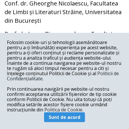
Conf. dr. Gheorghe Nicolaescu, Facultatea
de Limbi și Literaturi Străine, Universitatea
din București
Prof. dr. Ioana Bican, prodecan, Facultatea
de Litere, Universitatea Babeș-Bolyai, Cluj-
Folosim cookie-uri și tehnologii asemănătoare
pentru a-ți îmbunătăți experiența pe acest website,
Napoca
pentru a-ți oferi conținut și reclame personalizate și
pentru a analiza traficul și audiența website-ului.
Înainte de a continua navigarea pe website-ul nostru
Conf. dr. Dorin Chira, prodecan,
te rugăm să aloci timpul necesar pentru a citi și
Universitatea Babeș-Bolyai, Cluj-Napoca
înțelege conținutul Politicii de Cookie și al
Politicii de
Confidențialitate
.
Prof. dr. Liana Pop, Scoala doctorală de
Prin continuarea navigării pe website-ul nostru
confirmi acceptarea utilizării fișierelor de tip cookie
studii literare și lingvistice, Universitatea
conform Politicii de Cookie. Nu uita totuși că poți
Babeș-Bolyai, Cluj-Napoca
modifica setările acestor fișiere cookie urmând
instrucțiunile din
Politica de Cookie.
Prof. dr. Corin Braga, decan, Universitatea
Sunt de acord
Babeș-Bolyai, Cluj-Napoca