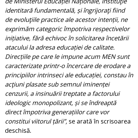
de Ministerul Educației Naționale, instituţie
identitară fundamentală, și îngrijoraţi fiind
de evoluţiile practice ale acestor intenții, ne
exprimăm categoric împotriva respectivelor
inițiative, fără echivoc în solicitarea încetării
atacului la adresa educației de calitate.
Direcțiile pe care le impune acum MEN sunt
caracterizate printr-o încercare de erodare a
principiilor intrinseci ale educației, constau în
acţiuni plasate sub semnul iminenței
cenzurii, a insinuării treptate a factorului
ideologic monopolizant, și se îndreaptă
direct împotriva generațiilor care vor
constitui viitorul țării”,
se arată în scrisoarea
deschisă.