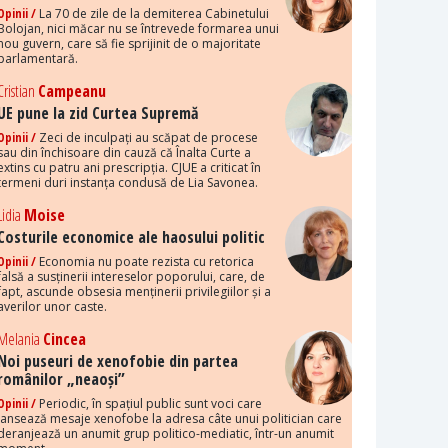
Opinii /
La 70 de zile de la demiterea Cabinetului
Bolojan, nici măcar nu se întrevede formarea unui
nou guvern, care să fie sprijinit de o majoritate
parlamentară.
Cristian
Campeanu
UE pune la zid Curtea Supremă
Opinii /
Zeci de inculpați au scăpat de procese
sau din închisoare din cauză că Înalta Curte a
extins cu patru ani prescripția. CJUE a criticat în
termeni duri instanța condusă de Lia Savonea.
Lidia
Moise
Costurile economice ale haosului politic
Opinii /
Economia nu poate rezista cu retorica
falsă a susținerii intereselor poporului, care, de
fapt, ascunde obsesia menținerii privilegiilor și a
averilor unor caste.
Melania
Cincea
Noi puseuri de xenofobie din partea
românilor „neaoși”
Opinii /
Periodic, în spațiul public sunt voci care
lansează mesaje xenofobe la adresa câte unui politician care
deranjează un anumit grup politico-mediatic, într-un anumit