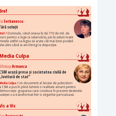
Bref
Tia
Serbanescu
Fără soluții
Bref /
Domnule, când cineva îți dă 770 de mil. de
euro pentru o lege (a salarizării), păi îți aduni toate
mințile astfel ca legea să arate cât mai bine posibil.
Mai ales când ai ani întregi la dispoziție.
Media Culpa
Brîndușa
Armanca
CSM acuză presa și societatea civilă de
„lovitură de stat”
Media Culpa /
Un document al Secției de judecători
a CSM a pus în plină lumină o realitate amară pentru
democrație: gruparea care conduce în prezent destinele
justiției s-a transformat într-o oligarhie periculoasă.
Vis a Vis