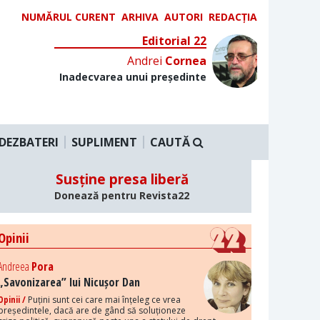
NUMĂRUL CURENT
ARHIVA
AUTORI
REDACȚIA
Editorial 22
Andrei
Cornea
Inadecvarea unui președinte
DEZBATERI
SUPLIMENT
CAUTĂ
Susține presa liberă
Donează pentru Revista22
Opinii
Andreea
Pora
„Savonizarea” lui Nicușor Dan
Opinii /
Puțini sunt cei care mai înțeleg ce vrea
președintele, dacă are de gând să soluționeze