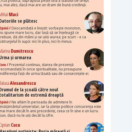
criza politică, suprapusă peste una a statului de drept
și, mai ales, dacă mai are un dram de bună-credință.
Mihai
Maci
Datoriile se plătesc
Opinii /
Deocamdată e liniștit: vorbește monoton,
nu spune mare lucru, dar lasă să se înțeleagă ce
trebuie, dă din mâini și se uită aiurea; pe scurt – e ca
pătrunjelul în supă: nici în plus, nici în minus.
Marina
Dumitrescu
Urma și urmarea
Eseu /
Prezentul continuu, starea de prezență
recomandată în orice spiritualitate, nu presupune
indiferența față de urma lăsată sau de consecințele ei.
Raluca
Alexandrescu
Drumul de la școală către noul
totalitarism de extremă dreaptă
Opinii /
Ne aflăm în perioada de admitere în
învățământul universitar, iar la științe politice concurența este
mai mare decât în anii precedenți, ceea ce în sine e un lucru
bun, dacă nu te uiți decât la cifre.
Ciprian
Cucu
Narațiuni putiniste: Rusia măreață și