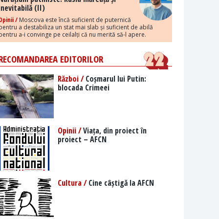
inevitabilă (II)
Opinii /
Moscova este încă suficient de puternică
pentru a destabiliza un stat mai slab și suficient de abilă
pentru a-i convinge pe ceilalți că nu merită să-l apere.
RECOMANDAREA EDITORILOR
Război /
Coșmarul lui Putin:
blocada Crimeei
Opinii /
Viața, din proiect în
proiect – AFCN
Cultura /
Cine câștigă la AFCN