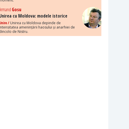
moment.
Armand
Gosu
Unirea cu Moldova: modele istorice
Unire /
Unirea cu Moldova depinde de
intensitatea amenințării haosului și anarhiei de
dincolo de Nistru.