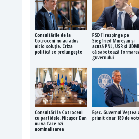
Consultările de la
PSD îl respinge pe
Cotroceni nu au adus
Siegfried Mureșan și
nicio soluție. Criza
acuză PNL, USR și UDM
politică se prelungește
că sabotează formare
guvernului
Consultări la Cotroceni
Eșec. Guvernul Veștea 
cu partidele. Nicușor Dan
primit doar 189 de vot
nu va face azi
nominalizarea