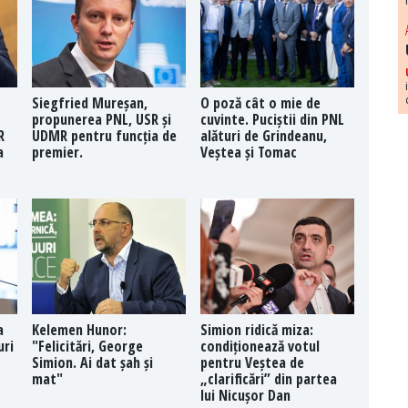
Siegfried Mureșan,
O poză cât o mie de
propunerea PNL, USR și
cuvinte. Puciștii din PNL
R
UDMR pentru funcția de
alături de Grindeanu,
a
premier.
Veștea și Tomac
a
Kelemen Hunor:
Simion ridică miza:
uri
"Felicitări, George
condiționează votul
Simion. Ai dat șah și
pentru Veștea de
mat"
„clarificări” din partea
lui Nicușor Dan