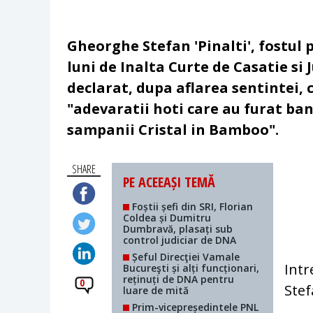
Gheorghe Stefan 'Pinalti', fostu
luni de Inalta Curte de Casatie si 
declarat, dupa aflarea sentintei, c
"adevaratii hoti care au furat bani
sampanii Cristal in Bamboo".
SHARE
PE ACEEAȘI TEMĂ
Foștii șefi din SRI, Florian
Coldea și Dumitru
Dumbravă, plasați sub
control judiciar de DNA
Șeful Direcţiei Vamale
Intr
Bucureşti și alți funcționari,
reținuți de DNA pentru
0
Stef
luare de mită
Prim-vicepreședintele PNL