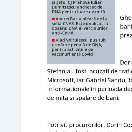
și șeful CJ Prahova Iulian
Dumitrescu anchetat de
DNA pentru luare de mită
Gheo
Andrei Baciu pleacă de la
șefia CNAS. Este implicat în
bani
dosarul DNA al vaccinurilor
anti-Covid
prez
Vlad Voiculescu, pus sub
urmărire penală de DNA,
pentru achizițiile de
vaccinuri anti-Covid
Dori
Stefan au fost acuzati de trafi
Microsoft, iar Gabriel Sandu, f
Informationale in perioada de
de mita si spalare de bani.
Potrivit procurorilor, Dorin Co