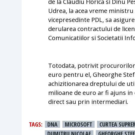
de la Claudiu Florica si Dinu P
Udrea, la acea vreme ministru a
vicepresedinte PDL, sa asigure 
derularea contractului de lice
Comunicatiilor si Societatii In
Totodata, potrivit procurorilor
euro pentru el, Gheorghe Stefa
achizitionarea dreptului de util
milioane de euro ar fi ajuns in
direct sau prin intermediari.
TAGS:
DNA
MICROSOFT
CURTEA SUPRE
DUMITRU NICOLAE
GHEORGHE STE