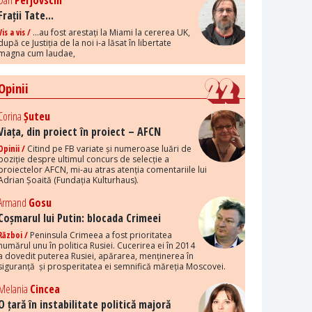
Dan
Perjovschi
Frații Tate...
Vis a vis /
...au fost arestați la Miami la cererea UK,
după ce Justiția de la noi i-a lăsat în libertate
magna cum laudae,
Opinii
Corina
Șuteu
Viața, din proiect în proiect – AFCN
Opinii /
Citind pe FB variate și numeroase luări de
poziție despre ultimul concurs de selecție a
proiectelor AFCN, mi-au atras atenția comentariile lui
Adrian Șoaită (Fundația Kulturhaus).
Armand
Gosu
Coșmarul lui Putin: blocada Crimeei
Război /
Peninsula Crimeea a fost prioritatea
numărul unu în politica Rusiei. Cucerirea ei în 2014
a dovedit puterea Rusiei, apărarea, menținerea în
siguranță și prosperitatea ei semnifică măreția Moscovei.
Melania
Cincea
O țară în instabilitate politică majoră