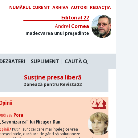
NUMĂRUL CURENT
ARHIVA
AUTORI
REDACȚIA
Editorial 22
Andrei
Cornea
Inadecvarea unui președinte
DEZBATERI
SUPLIMENT
CAUTĂ
Susține presa liberă
Donează pentru Revista22
Opinii
Andreea
Pora
„Savonizarea” lui Nicușor Dan
Opinii /
Puțini sunt cei care mai înțeleg ce vrea
președintele, dacă are de gând să soluționeze