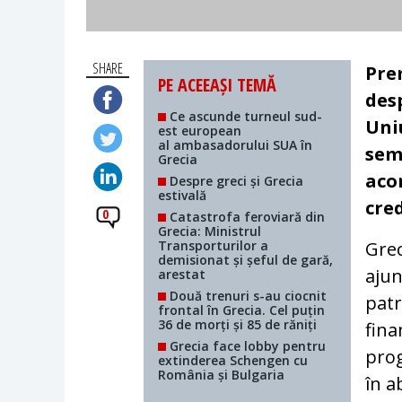
SHARE
Pre
PE ACEEAȘI TEMĂ
des
Ce ascunde turneul sud-
Uni
est european
al ambasadorului SUA în
sem
Grecia
aco
Despre greci și Grecia
estivală
cred
0
Catastrofa feroviară din
Grecia: Ministrul
Transporturilor a
Grec
demisionat și șeful de gară,
ajun
arestat
Două trenuri s-au ciocnit
patr
frontal în Grecia. Cel puțin
36 de morți și 85 de răniți
fina
Grecia face lobby pentru
prog
extinderea Schengen cu
România și Bulgaria
în a