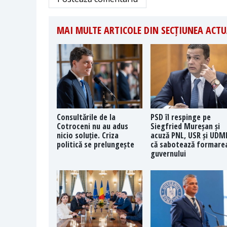
MAI MULTE ARTICOLE DIN SECȚIUNEA ACTU
Consultările de la
PSD îl respinge pe
Cotroceni nu au adus
Siegfried Mureșan și
nicio soluție. Criza
acuză PNL, USR și UDM
politică se prelungește
că sabotează formare
guvernului