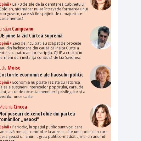
Opinii /
La 70 de zile de la demiterea Cabinetului
Bolojan, nici măcar nu se întrevede formarea unui
nou guvern, care să fie sprijinit de o majoritate
parlamentară.
Cristian
Campeanu
UE pune la zid Curtea Supremă
Opinii /
Zeci de inculpați au scăpat de procese
sau din închisoare din cauză că Înalta Curte a
extins cu patru ani prescripția. CJUE a criticat în
termeni duri instanța condusă de Lia Savonea.
Lidia
Moise
Costurile economice ale haosului politic
Opinii /
Economia nu poate rezista cu retorica
falsă a susținerii intereselor poporului, care, de
fapt, ascunde obsesia menținerii privilegiilor și a
averilor unor caste.
Melania
Cincea
Noi puseuri de xenofobie din partea
românilor „neaoși”
Opinii /
Periodic, în spațiul public sunt voci care
lansează mesaje xenofobe la adresa câte unui politician care
deranjează un anumit grup politico-mediatic, într-un anumit