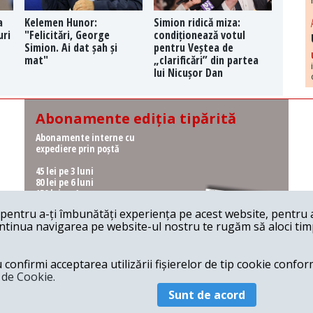
a
Kelemen Hunor:
Simion ridică miza:
uri
"Felicitări, George
condiționează votul
Simion. Ai dat șah și
pentru Veștea de
mat"
„clarificări” din partea
lui Nicușor Dan
Abonamente ediția tipărită
Abonamente interne cu
expediere prin poștă
45 lei pe 3 luni
80 lei pe 6 luni
150 lei pe 1 an
entru a-ți îmbunătăți experiența pe acest website, pentru a-
Abonamente interne cu
ontinua navigarea pe website-ul nostru te rugăm să aloci timpu
ridicare de la redacție
36 lei pe 3 luni
62 lei pe 6 luni
onfirmi acceptarea utilizării fișierelor de tip cookie conform
115 lei pe 1 an
a de Cookie.
Sunt de acord
© 2026 Revista 22