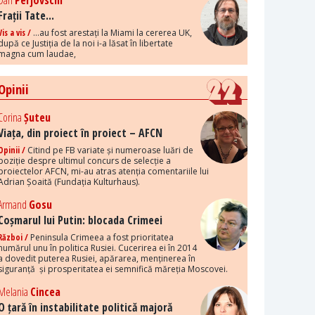
Dan
Perjovschi
Frații Tate...
Vis a vis /
...au fost arestați la Miami la cererea UK,
după ce Justiția de la noi i-a lăsat în libertate
magna cum laudae,
Opinii
Corina
Șuteu
Viața, din proiect în proiect – AFCN
Opinii /
Citind pe FB variate și numeroase luări de
poziție despre ultimul concurs de selecție a
proiectelor AFCN, mi-au atras atenția comentariile lui
Adrian Șoaită (Fundația Kulturhaus).
Armand
Gosu
Coșmarul lui Putin: blocada Crimeei
Război /
Peninsula Crimeea a fost prioritatea
numărul unu în politica Rusiei. Cucerirea ei în 2014
a dovedit puterea Rusiei, apărarea, menținerea în
siguranță și prosperitatea ei semnifică măreția Moscovei.
Melania
Cincea
O țară în instabilitate politică majoră