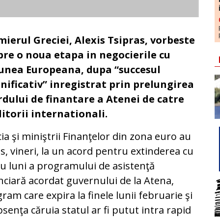
mierul Greciei, Alexis Tsipras, vorbeste
pre o noua etapa in negocierile cu
unea Europeana, dupa “succesul
nificativ” inregistrat prin prelungirea
rdului de finantare a Atenei de catre
itorii internationali.
ia şi miniştrii Finanţelor din zona euro au
s, vineri, la un acord pentru extinderea cu
u luni a programului de asistenţă
nciară acordat guvernului de la Atena,
ram care expira la finele lunii februarie şi
bsenţa căruia statul ar fi putut intra rapid