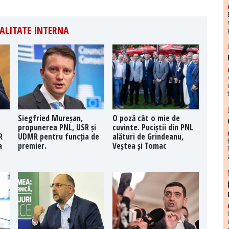
ALITATE INTERNA
Siegfried Mureșan,
O poză cât o mie de
propunerea PNL, USR și
cuvinte. Puciștii din PNL
R
UDMR pentru funcția de
alături de Grindeanu,
a
premier.
Veștea și Tomac