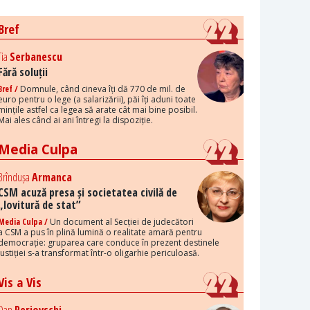
Bref
Tia
Serbanescu
Fără soluții
Bref /
Domnule, când cineva îți dă 770 de mil. de
euro pentru o lege (a salarizării), păi îți aduni toate
mințile astfel ca legea să arate cât mai bine posibil.
Mai ales când ai ani întregi la dispoziție.
Media Culpa
Brîndușa
Armanca
CSM acuză presa și societatea civilă de
„lovitură de stat”
Media Culpa /
Un document al Secției de judecători
a CSM a pus în plină lumină o realitate amară pentru
democrație: gruparea care conduce în prezent destinele
justiției s-a transformat într-o oligarhie periculoasă.
Vis a Vis