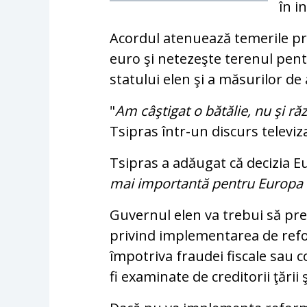
în i
Acordul atenuează temerile priv
euro şi netezeşte terenul pent
statului elen şi a măsurilor de
"
Am câştigat o bătălie, nu şi răz
Tsipras într-un discurs televiza
Tsipras a adăugat că decizia E
mai importantă pentru Europa 
Guvernul elen va trebui să pre
privind implementarea de refo
împotriva fraudei fiscale sau 
fi examinate de creditorii ţări