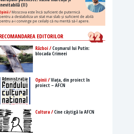
inevitabilă (II)
Opinii /
Moscova este încă suficient de puternică
pentru a destabiliza un stat mai slab și suficient de abilă
pentru a-i convinge pe ceilalți că nu merită să-l apere.
RECOMANDAREA EDITORILOR
Război /
Coșmarul lui Putin:
blocada Crimeei
Opinii /
Viața, din proiect în
proiect – AFCN
Cultura /
Cine câștigă la AFCN