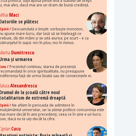
criza politică, suprapusă peste una a statului de drept
și, mai ales, dacă mai are un dram de bună-credință.
Mihai
Maci
Datoriile se plătesc
Opinii /
Deocamdată e liniștit: vorbește monoton,
nu spune mare lucru, dar lasă să se înțeleagă ce
trebuie, dă din mâini și se uită aiurea; pe scurt – e ca
pătrunjelul în supă: nici în plus, nici în minus.
Marina
Dumitrescu
Urma și urmarea
Eseu /
Prezentul continuu, starea de prezență
recomandată în orice spiritualitate, nu presupune
indiferența față de urma lăsată sau de consecințele ei.
Raluca
Alexandrescu
Drumul de la școală către noul
totalitarism de extremă dreaptă
Opinii /
Ne aflăm în perioada de admitere în
învățământul universitar, iar la științe politice concurența este
mai mare decât în anii precedenți, ceea ce în sine e un lucru
bun, dacă nu te uiți decât la cifre.
Ciprian
Cucu
Narațiuni putiniste: Rusia măreață și