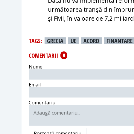
Dacă nu va implementa reform
următoarea tranşă din împrumu
şi FMI, în valoare de 7,2 miliar
TAGS:
GRECIA
UE
ACORD
FINANTARE
COMENTARII
0
Nume
Email
Comentariu
Postează comentariu