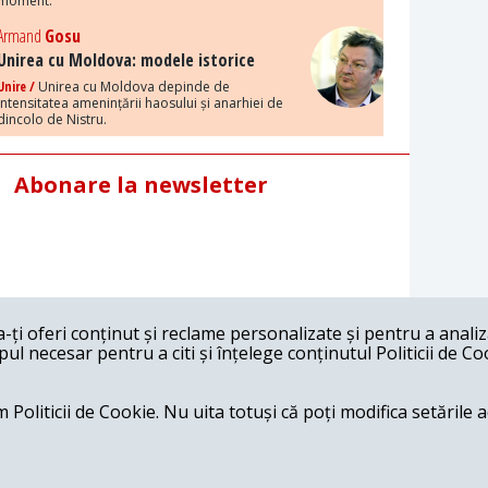
moment.
Armand
Gosu
Unirea cu Moldova: modele istorice
Unire /
Unirea cu Moldova depinde de
intensitatea amenințării haosului și anarhiei de
dincolo de Nistru.
Abonare la newsletter
ți oferi conținut și reclame personalizate și pentru a anali
l necesar pentru a citi și înțelege conținutul Politicii de Co
 Politicii de Cookie. Nu uita totuși că poți modifica setările 