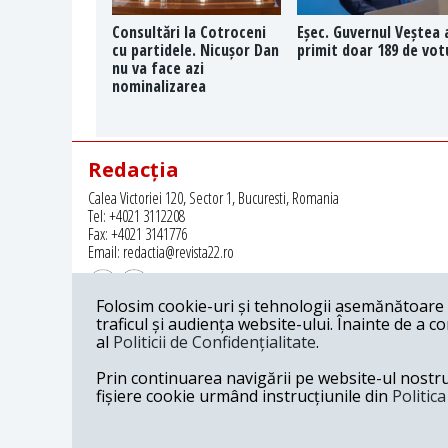
Consultări la Cotroceni
Eșec. Guvernul Veștea 
cu partidele. Nicușor Dan
primit doar 189 de vot
nu va face azi
nominalizarea
Redacția
Calea Victoriei 120, Sector 1, Bucuresti, Romania
Tel: +4021 3112208
Fax: +4021 3141776
Email: redactia@revista22.ro
Folosim cookie-uri și tehnologii asemănătoare p
traficul și audiența website-ului. Înainte de a c
al
Politicii de Confidențialitate
.
Revista 22 este editata de
Grupul pentru Dialog Social
Prin continuarea navigării pe website-ul nostru c
fișiere cookie urmând instrucțiunile din
Politic