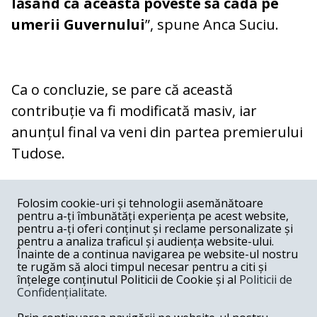
lăsând ca această poveste să cadă pe
umerii Guvernului
”, spune Anca Suciu.
Ca o concluzie, se pare că această
contribuție va fi modificată masiv, iar
anunțul final va veni din partea premierului
Tudose.
COMENTARII
0
Folosim cookie-uri și tehnologii asemănătoare
pentru a-ți îmbunătăți experiența pe acest website,
Nume
pentru a-ți oferi conținut și reclame personalizate și
pentru a analiza traficul și audiența website-ului.
Înainte de a continua navigarea pe website-ul nostru
Email
te rugăm să aloci timpul necesar pentru a citi și
înțelege conținutul Politicii de Cookie și al
Politicii de
Confidențialitate
.
Comentariu