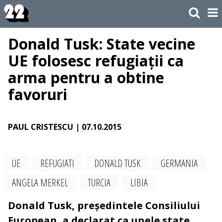
Donald Tusk: State vecine
UE folosesc refugiații ca
arma pentru a obtine
favoruri
PAUL CRISTESCU
| 07.10.2015
UE
REFUGIATI
DONALD TUSK
GERMANIA
ANGELA MERKEL
TURCIA
LIBIA
Donald Tusk, președintele Consiliului
European, a declarat ca unele state