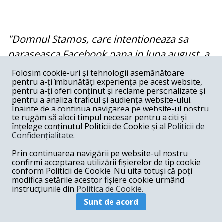
"Domnul Stamos, care intentioneaza sa
paraseasca Facebook pana in luna august, a
sustinut ca managementul retelei sociale
Folosim cookie-uri și tehnologii asemănătoare
pentru a-ți îmbunătăți experiența pe acest website,
trebuie sa faca mai multe dezvaluiri despre
pentru a-ți oferi conținut și reclame personalizate și
interferentele rusesti in modul de distribuire
pentru a analiza traficul și audiența website-ului.
Înainte de a continua navigarea pe website-ul nostru
a informatiilor pe platforma sociala si despre
te rugăm să aloci timpul necesar pentru a citi și
înțelege conținutul Politicii de Cookie și al
Politicii de
nevoia de restructurari la nivelul companiei,
Confidențialitate
.
pentru a putea fi rezolvate aceste probleme,
Prin continuarea navigării pe website-ul nostru
dar a intampinat rezistenta din partea
confirmi acceptarea utilizării fișierelor de tip cookie
conform Politicii de Cookie. Nu uita totuși că poți
colegilor, au declarat actuali si fosti angajati.
modifica setările acestor fișiere cookie urmând
Incepand cu luna decembrie,
instrucțiunile din
Politica de Cookie.
responsabilitatile zilnice ale domnului
Sunt de acord
Stamos au fost transferate altor manageri"
,