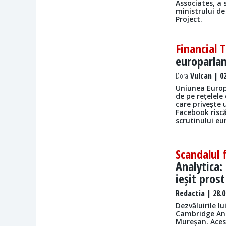
Associates, a 
ministrului d
Project.
Financial 
europarlam
Dora
Vulcan | 02
Uniunea Europ
de pe rețelele
care privește u
Facebook risc
scrutinului e
Scandalul 
Analytica:
ieșit prost
Redactia
| 28.0
Dezvăluirile l
Cambridge Ana
Mureșan. Aces