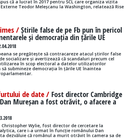
spus că a lucrat în 2017 pentru SCL care organiza vizita
e Externe Teodor Meleșcanu la Washington, relatează Rise
Times /
Știrile false de pe Fb pun în pericol
entarele și democrația din țările UE
.04.2018
eana se pregătește să contracareze atacul știrilor false
 de socializare și avertizează că scandaluri precum cel
tilizarea în scop electoral a datelor utilizatorilor
ă să submineze democrația în țările UE înaintea
uroparlamentar.
furtului de date /
Fost director Cambridge
 Dan Mureșan a fost otrăvit, o afacere a
3.2018
ui Christopher Wylie, fost director de cercetare la
lytica, care i-a urmat în funcție românului Dan
ta dezvăluie că românul a murit otrăvit în camera sa de