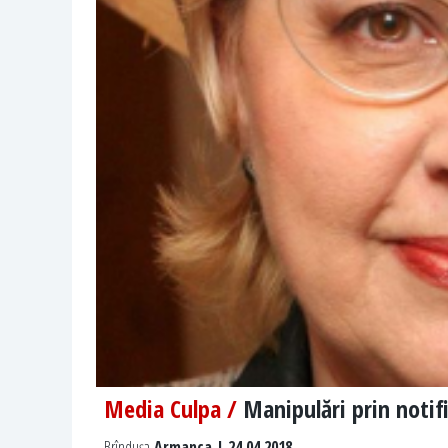
Media Culpa /
Manipulări prin notifi
Brîndușa
Armanca | 24.04.2018