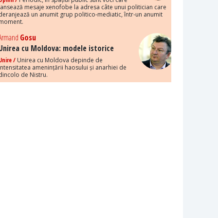
lansează mesaje xenofobe la adresa câte unui politician care
deranjează un anumit grup politico-mediatic, într-un anumit
moment.
Armand
Gosu
Unirea cu Moldova: modele istorice
Unire /
Unirea cu Moldova depinde de
intensitatea amenințării haosului și anarhiei de
dincolo de Nistru.