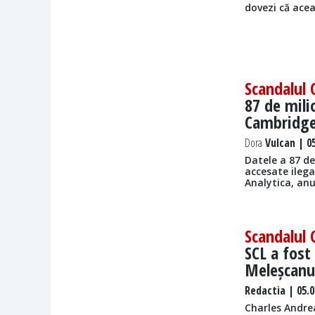
dovezi că acea
Scandalul
87 de milio
Cambridge
Dora
Vulcan | 05
Datele a 87 de
accesate ileg
Analytica, anu
Scandalul
SCL a fost 
Meleșcanu
Redactia
| 05.0
​Charles Andr