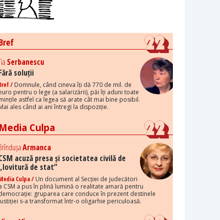
Bref
Tia
Serbanescu
Fără soluții
Bref /
Domnule, când cineva îți dă 770 de mil. de
euro pentru o lege (a salarizării), păi îți aduni toate
mințile astfel ca legea să arate cât mai bine posibil.
Mai ales când ai ani întregi la dispoziție.
Media Culpa
Brîndușa
Armanca
CSM acuză presa și societatea civilă de
„lovitură de stat”
Media Culpa /
Un document al Secției de judecători
a CSM a pus în plină lumină o realitate amară pentru
democrație: gruparea care conduce în prezent destinele
justiției s-a transformat într-o oligarhie periculoasă.