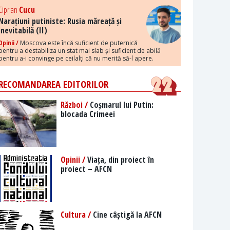
Ciprian
Cucu
Narațiuni putiniste: Rusia măreață și
inevitabilă (II)
Opinii /
Moscova este încă suficient de puternică
pentru a destabiliza un stat mai slab și suficient de abilă
pentru a-i convinge pe ceilalți că nu merită să-l apere.
RECOMANDAREA EDITORILOR
Război /
Coșmarul lui Putin:
blocada Crimeei
Opinii /
Viața, din proiect în
proiect – AFCN
Cultura /
Cine câștigă la AFCN