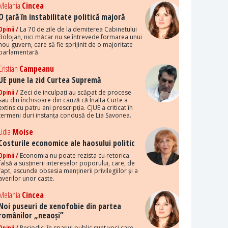
Melania
Cincea
O țară în instabilitate politică majoră
Opinii /
La 70 de zile de la demiterea Cabinetului
Bolojan, nici măcar nu se întrevede formarea unui
nou guvern, care să fie sprijinit de o majoritate
parlamentară.
Cristian
Campeanu
UE pune la zid Curtea Supremă
Opinii /
Zeci de inculpați au scăpat de procese
sau din închisoare din cauză că Înalta Curte a
extins cu patru ani prescripția. CJUE a criticat în
termeni duri instanța condusă de Lia Savonea.
Lidia
Moise
Costurile economice ale haosului politic
Opinii /
Economia nu poate rezista cu retorica
falsă a susținerii intereselor poporului, care, de
fapt, ascunde obsesia menținerii privilegiilor și a
averilor unor caste.
Melania
Cincea
Noi puseuri de xenofobie din partea
românilor „neaoși”
Opinii /
Periodic, în spațiul public sunt voci care