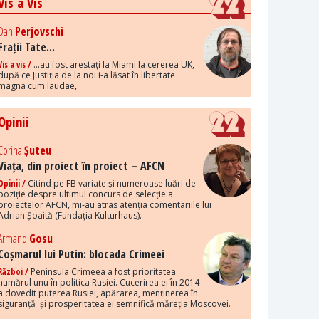
Vis a Vis
Dan
Perjovschi
Frații Tate...
Vis a vis /
...au fost arestați la Miami la cererea UK,
după ce Justiția de la noi i-a lăsat în libertate
magna cum laudae,
Opinii
Corina
Șuteu
Viața, din proiect în proiect – AFCN
Opinii /
Citind pe FB variate și numeroase luări de
poziție despre ultimul concurs de selecție a
proiectelor AFCN, mi-au atras atenția comentariile lui
Adrian Șoaită (Fundația Kulturhaus).
Armand
Gosu
Coșmarul lui Putin: blocada Crimeei
Război /
Peninsula Crimeea a fost prioritatea
numărul unu în politica Rusiei. Cucerirea ei în 2014
a dovedit puterea Rusiei, apărarea, menținerea în
siguranță și prosperitatea ei semnifică măreția Moscovei.