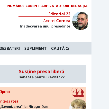
NUMĂRUL CURENT
ARHIVA
AUTORI
REDACȚIA
Editorial 22
Andrei
Cornea
Inadecvarea unui președinte
DEZBATERI
SUPLIMENT
CAUTĂ
Susține presa liberă
Donează pentru Revista22
Opinii
Andreea
Pora
„Savonizarea” lui Nicușor Dan