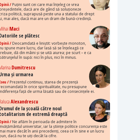
Opinii /
Puțini sunt cei care mai înțeleg ce vrea
președintele, dacă are de gând să soluționeze
criza politică, suprapusă peste una a statului de drept
și, mai ales, dacă mai are un dram de bună-credință.
Mihai
Maci
Datoriile se plătesc
Opinii /
Deocamdată e liniștit: vorbește monoton,
nu spune mare lucru, dar lasă să se înțeleagă ce
trebuie, dă din mâini și se uită aiurea; pe scurt – e ca
pătrunjelul în supă: nici în plus, nici în minus.
Marina
Dumitrescu
Urma și urmarea
Eseu /
Prezentul continuu, starea de prezență
recomandată în orice spiritualitate, nu presupune
indiferența față de urma lăsată sau de consecințele ei.
Raluca
Alexandrescu
Drumul de la școală către noul
totalitarism de extremă dreaptă
Opinii /
Ne aflăm în perioada de admitere în
învățământul universitar, iar la științe politice concurența este
mai mare decât în anii precedenți, ceea ce în sine e un lucru
bun, dacă nu te uiți decât la cifre.