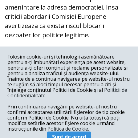
amenintare la adresa democratiei. Insa
criticii abordarii Comisiei Europene
avertizeaza ca exista riscul blocarii
dezbaterilor politice legitime.
COMENTARII
0
Folosim cookie-uri și tehnologii asemănătoare
pentru a-ți îmbunătăți experiența pe acest website,
Nume
pentru a-ți oferi conținut și reclame personalizate și
pentru a analiza traficul și audiența website-ului.
Înainte de a continua navigarea pe website-ul nostru
Email
te rugăm să aloci timpul necesar pentru a citi și
înțelege conținutul Politicii de Cookie și al
Politicii de
Confidențialitate
.
Comentariu
Prin continuarea navigării pe website-ul nostru
confirmi acceptarea utilizării fișierelor de tip cookie
conform Politicii de Cookie. Nu uita totuși că poți
modifica setările acestor fișiere cookie urmând
instrucțiunile din
Politica de Cookie.
Postează comentariu
Sunt de acord