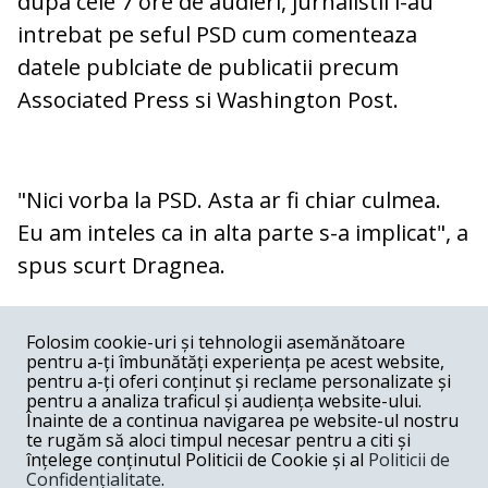
dupa cele 7 ore de audieri, jurnalistii l-au
intrebat pe seful PSD cum comenteaza
datele publciate de publicatii precum
Associated Press si Washington Post.
"Nici vorba la PSD. Asta ar fi chiar culmea.
Eu am inteles ca in alta parte s-a implicat", a
spus scurt Dragnea.
COMENTARII
0
Folosim cookie-uri și tehnologii asemănătoare
pentru a-ți îmbunătăți experiența pe acest website,
Nume
pentru a-ți oferi conținut și reclame personalizate și
pentru a analiza traficul și audiența website-ului.
Înainte de a continua navigarea pe website-ul nostru
Email
te rugăm să aloci timpul necesar pentru a citi și
înțelege conținutul Politicii de Cookie și al
Politicii de
Confidențialitate
.