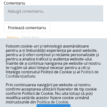
Comentariu
Postează comentariu
Monica -
07-07-2023
Ucraina a pierdut razboiul si ca reactie , practic,
Folosim cookie-uri și tehnologii asemănătoare
ameninta lumea cu un accident nuclear, chipurile planiuit
pentru a-ți îmbunătăți experiența pe acest website,
de Putin. Armele de fabricatie SUA au ajuns in toata
pentru a-ți oferi conținut și reclame personalizate și
lumea traficate de ucraineni. Trebuiau sa-si vada
pentru a analiza traficul și audiența website-ului.
interesele: gaze si petrol ieftin, nu curcubeu pe bat! Chiar
Înainte de a continua navigarea pe website-ul nostru
si o pace cu pierderi e mai buna decat razboiul acesta pe
te rugăm să aloci timpul necesar pentru a citi și
care-l cultiva cu osardie nato si biden ale carui ite de
înțelege conținutul Politicii de Cookie și al
Politicii de
coruptie sunt chiar in inima Ucrainei.
Confidențialitate
.
Răspunde
Prin continuarea navigării pe website-ul nostru
Ion -
07-05-2023
confirmi acceptarea utilizării fișierelor de tip cookie
conform Politicii de Cookie. Nu uita totuși că poți
Cum asa, din toate statele lumii doar criminalul Putin
modifica setările acestor fișiere cookie urmând
acuza Ucraina de atacuri asupra centralei Zaporojie...
instrucțiunile din
Politica de Cookie.
Răspunde