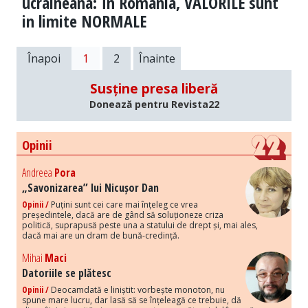
ucraineana: În Romania, VALORILE sunt
in limite NORMALE
Înapoi
1
2
Înainte
Susține presa liberă
Donează pentru Revista22
Opinii
Andreea
Pora
„Savonizarea” lui Nicușor Dan
Opinii /
Puțini sunt cei care mai înțeleg ce vrea
președintele, dacă are de gând să soluționeze criza
politică, suprapusă peste una a statului de drept și, mai ales,
dacă mai are un dram de bună-credință.
Mihai
Maci
Datoriile se plătesc
Opinii /
Deocamdată e liniștit: vorbește monoton, nu
spune mare lucru, dar lasă să se înțeleagă ce trebuie, dă