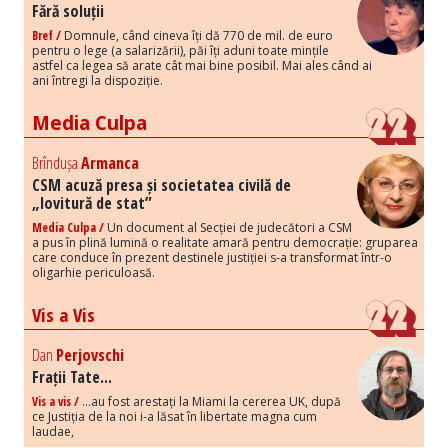
Fără soluții
Bref /
Domnule, când cineva îți dă 770 de mil. de euro
pentru o lege (a salarizării), păi îți aduni toate mințile
astfel ca legea să arate cât mai bine posibil. Mai ales când ai
ani întregi la dispoziție.
Media Culpa
Brîndușa
Armanca
CSM acuză presa și societatea civilă de
„lovitură de stat”
Media Culpa /
Un document al Secției de judecători a CSM
a pus în plină lumină o realitate amară pentru democrație: gruparea
care conduce în prezent destinele justiției s-a transformat într-o
oligarhie periculoasă.
Vis a Vis
Dan
Perjovschi
Frații Tate...
Vis a vis /
...au fost arestați la Miami la cererea UK, după
ce Justiția de la noi i-a lăsat în libertate magna cum
laudae,