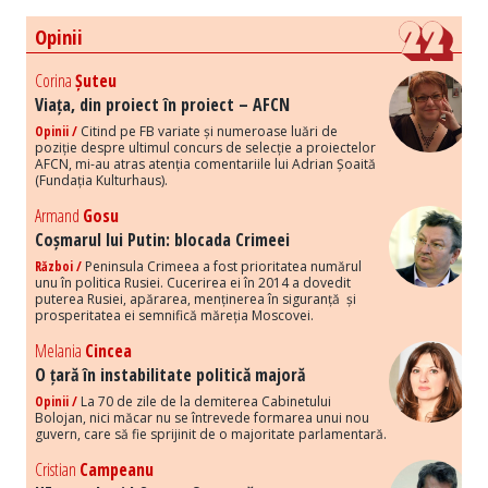
Opinii
Corina
Șuteu
Viața, din proiect în proiect – AFCN
Opinii /
Citind pe FB variate și numeroase luări de
poziție despre ultimul concurs de selecție a proiectelor
AFCN, mi-au atras atenția comentariile lui Adrian Șoaită
(Fundația Kulturhaus).
Armand
Gosu
Coșmarul lui Putin: blocada Crimeei
Război /
Peninsula Crimeea a fost prioritatea numărul
unu în politica Rusiei. Cucerirea ei în 2014 a dovedit
puterea Rusiei, apărarea, menținerea în siguranță și
prosperitatea ei semnifică măreția Moscovei.
Melania
Cincea
O țară în instabilitate politică majoră
Opinii /
La 70 de zile de la demiterea Cabinetului
Bolojan, nici măcar nu se întrevede formarea unui nou
guvern, care să fie sprijinit de o majoritate parlamentară.
Cristian
Campeanu