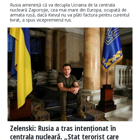
Rusia amenință că va decupla Ucraina de la centrala
nucleară Zaporojie, cea mai mare din Europa, ocupată de
armata rusă, dacă Kievul nu va plăti factura pentru curentul
livrat, a spus vicepremierul rus.
Zelenski: Rusia a tras intenționat în
centrala nucleară. „Stat terorist care