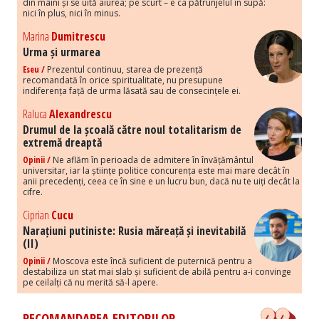
din mâini și se uită aiurea; pe scurt – e ca pătrunjelul în supă:
nici în plus, nici în minus.
Marina
Dumitrescu
Urma și urmarea
Eseu /
Prezentul continuu, starea de prezență
recomandată în orice spiritualitate, nu presupune
indiferența față de urma lăsată sau de consecințele ei.
Raluca
Alexandrescu
Drumul de la școală către noul totalitarism de
extremă dreaptă
Opinii /
Ne aflăm în perioada de admitere în învățământul
universitar, iar la științe politice concurența este mai mare decât în
anii precedenți, ceea ce în sine e un lucru bun, dacă nu te uiți decât la
cifre.
Ciprian
Cucu
Narațiuni putiniste: Rusia măreață și inevitabilă
(II)
Opinii /
Moscova este încă suficient de puternică pentru a
destabiliza un stat mai slab și suficient de abilă pentru a-i convinge
pe ceilalți că nu merită să-l apere.
RECOMANDAREA EDITORILOR