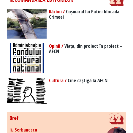
Război /
Coșmarul lui Putin: blocada
Crimeei
Opinii /
Viața, din proiect în proiect –
AFCN
Cultura /
Cine câștigă la AFCN
Bref
Tia
Serbanescu