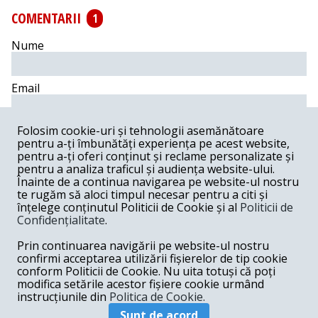
COMENTARII
1
Nume
Email
Comentariu
Folosim cookie-uri și tehnologii asemănătoare
pentru a-ți îmbunătăți experiența pe acest website,
pentru a-ți oferi conținut și reclame personalizate și
pentru a analiza traficul și audiența website-ului.
Înainte de a continua navigarea pe website-ul nostru
te rugăm să aloci timpul necesar pentru a citi și
Postează comentariu
înțelege conținutul Politicii de Cookie și al
Politicii de
Confidențialitate
.
Darie -
10-16-2022
Prin continuarea navigării pe website-ul nostru
De unde știe șeful nu știu cui ce va fi în viitor? Media a
confirmi acceptarea utilizării fișierelor de tip cookie
ajuns o scenă de teatru, iar politicienii actori închipuiți
conform Politicii de Cookie. Nu uita totuși că poți
jucând personaje absurde. Teatru prost, teatru isteric în
modifica setările acestor fișiere cookie urmând
căutare de spectatori slabi de minte.
instrucțiunile din
Politica de Cookie.
Răspunde
Sunt de acord