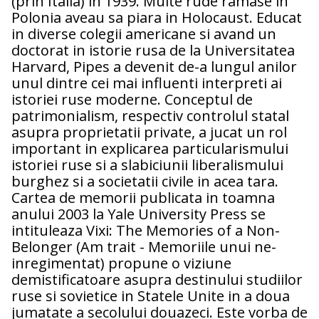
(prin Italia) in 1939. Multe rude ramase in
Polonia aveau sa piara in Holocaust. Educat
in diverse colegii americane si avand un
doctorat in istorie rusa de la Universitatea
Harvard, Pipes a devenit de-a lungul anilor
unul dintre cei mai influenti interpreti ai
istoriei ruse moderne. Conceptul de
patrimonialism, respectiv controlul statal
asupra proprietatii private, a jucat un rol
important in explicarea particularismului
istoriei ruse si a slabiciunii liberalismului
burghez si a societatii civile in acea tara.
Cartea de memorii publicata in toamna
anului 2003 la Yale University Press se
intituleaza Vixi: The Memories of a Non-
Belonger (Am trait - Memoriile unui ne-
inregimentat) propune o viziune
demistificatoare asupra destinului studiilor
ruse si sovietice in Statele Unite in a doua
jumatate a secolului douazeci. Este vorba de