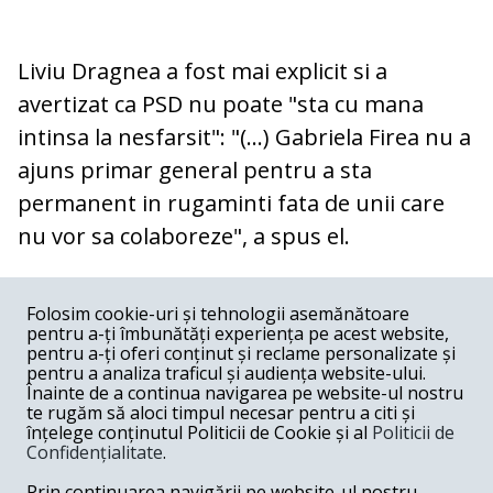
Liviu Dragnea a fost mai explicit si a
avertizat ca PSD nu poate "sta cu mana
intinsa la nesfarsit": "(...) Gabriela Firea nu a
ajuns primar general pentru a sta
permanent in rugaminti fata de unii care
nu vor sa colaboreze", a spus el.
COMENTARII
0
Folosim cookie-uri și tehnologii asemănătoare
pentru a-ți îmbunătăți experiența pe acest website,
Nume
pentru a-ți oferi conținut și reclame personalizate și
pentru a analiza traficul și audiența website-ului.
Înainte de a continua navigarea pe website-ul nostru
Email
te rugăm să aloci timpul necesar pentru a citi și
înțelege conținutul Politicii de Cookie și al
Politicii de
Confidențialitate
.
Comentariu
Prin continuarea navigării pe website-ul nostru