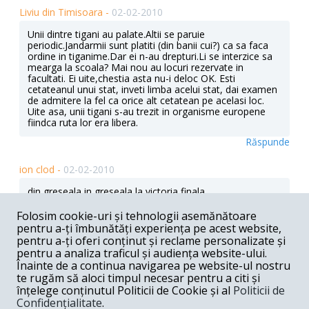
Liviu din Timisoara -
02-02-2010
Unii dintre tigani au palate.Altii se paruie
periodic.Jandarmii sunt platiti (din banii cui?) ca sa faca
ordine in tiganime.Dar ei n-au drepturi.Li se interzice sa
mearga la scoala? Mai nou au locuri rezervate in
facultati. Ei uite,chestia asta nu-i deloc OK. Esti
cetateanul unui stat, inveti limba acelui stat, dai examen
de admitere la fel ca orice alt cetatean pe acelasi loc.
Uite asa, unii tigani s-au trezit in organisme europene
fiindca ruta lor era libera.
Răspunde
ion clod -
02-02-2010
din greseala in greseala la victoria finala.
Răspunde
Folosim cookie-uri și tehnologii asemănătoare
pentru a-ți îmbunătăți experiența pe acest website,
codrut constantinescu -
02-02-2010
pentru a-ți oferi conținut și reclame personalizate și
pentru a analiza traficul și audiența website-ului.
Din pacate, este doar un simptom al tiganizarii agresive
Înainte de a continua navigarea pe website-ul nostru
a Romaniei care, uite ca merge mana in mana cu
te rugăm să aloci timpul necesar pentru a citi și
occidentalizarea ei (macar la nivel de consum si alte
înțelege conținutul Politicii de Cookie și al
Politicii de
tendinte superficiale).Am fi preferat doar o
Confidențialitate
.
occidentalizare solida, in profunzime insa stim bine ca