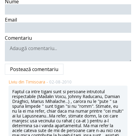
Nume
Email
Comentariu
Postează comentariu
Liviu din Timisoara -
02-08-2010
Faptul ca intre tigani sunt si persoane intrutotul
respectabile (Madalin Voicu, Johnny Raducanu, Damian
Draghici, Marius Mihalache...) , carora nu le "pute " sa
spuna limpede " sunt tigan "si nu "romm". Stimate, eu
nu la ei ma refer, chiar daca ma numar printre "cei multi"
ai lui Lapusneanu...Ma refer, stimate domn, la cei care
manjesc usa vecinului cu rahat ( ca-at ) pentru a-l
determina sa-i vanda apartamentul. Ma mai refer la
acele cateva sute de mii de persoane care n-au nici cea
mai mica contributie la bugetul tarii, insa sunt ...asistati