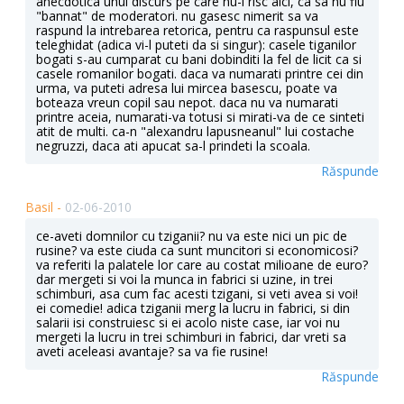
anecdotica unui discurs pe care nu-l risc aici, ca sa nu fiu
"bannat" de moderatori. nu gasesc nimerit sa va
raspund la intrebarea retorica, pentru ca raspunsul este
teleghidat (adica vi-l puteti da si singur): casele tiganilor
bogati s-au cumparat cu bani dobinditi la fel de licit ca si
casele romanilor bogati. daca va numarati printre cei din
urma, va puteti adresa lui mircea basescu, poate va
boteaza vreun copil sau nepot. daca nu va numarati
printre aceia, numarati-va totusi si mirati-va de ce sinteti
atit de multi. ca-n "alexandru lapusneanul" lui costache
negruzzi, daca ati apucat sa-l prindeti la scoala.
Răspunde
Basil -
02-06-2010
ce-aveti domnilor cu tziganii? nu va este nici un pic de
rusine? va este ciuda ca sunt muncitori si economicosi?
va referiti la palatele lor care au costat milioane de euro?
dar mergeti si voi la munca in fabrici si uzine, in trei
schimburi, asa cum fac acesti tzigani, si veti avea si voi!
ei comedie! adica tziganii merg la lucru in fabrici, si din
salarii isi construiesc si ei acolo niste case, iar voi nu
mergeti la lucru in trei schimburi in fabrici, dar vreti sa
aveti aceleasi avantaje? sa va fie rusine!
Răspunde