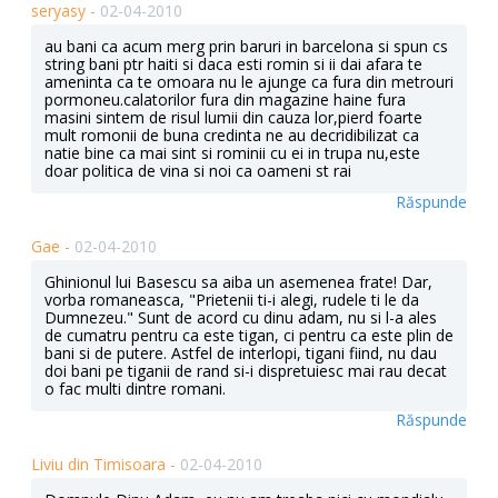
seryasy -
02-04-2010
au bani ca acum merg prin baruri in barcelona si spun cs
string bani ptr haiti si daca esti romin si ii dai afara te
ameninta ca te omoara nu le ajunge ca fura din metrouri
pormoneu.calatorilor fura din magazine haine fura
masini sintem de risul lumii din cauza lor,pierd foarte
mult romonii de buna credinta ne au decridibilizat ca
natie bine ca mai sint si rominii cu ei in trupa nu,este
doar politica de vina si noi ca oameni st rai
Răspunde
Gae -
02-04-2010
Ghinionul lui Basescu sa aiba un asemenea frate! Dar,
vorba romaneasca, "Prietenii ti-i alegi, rudele ti le da
Dumnezeu." Sunt de acord cu dinu adam, nu si l-a ales
de cumatru pentru ca este tigan, ci pentru ca este plin de
bani si de putere. Astfel de interlopi, tigani fiind, nu dau
doi bani pe tiganii de rand si-i dispretuiesc mai rau decat
o fac multi dintre romani.
Răspunde
Liviu din Timisoara -
02-04-2010