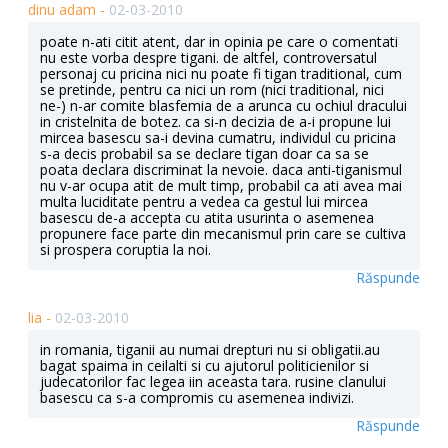
dinu adam -
02-03-2010
poate n-ati citit atent, dar in opinia pe care o comentati
nu este vorba despre tigani. de altfel, controversatul
personaj cu pricina nici nu poate fi tigan traditional, cum
se pretinde, pentru ca nici un rom (nici traditional, nici
ne-) n-ar comite blasfemia de a arunca cu ochiul dracului
in cristelnita de botez. ca si-n decizia de a-i propune lui
mircea basescu sa-i devina cumatru, individul cu pricina
s-a decis probabil sa se declare tigan doar ca sa se
poata declara discriminat la nevoie. daca anti-tiganismul
nu v-ar ocupa atit de mult timp, probabil ca ati avea mai
multa luciditate pentru a vedea ca gestul lui mircea
basescu de-a accepta cu atita usurinta o asemenea
propunere face parte din mecanismul prin care se cultiva
si prospera coruptia la noi.
Răspunde
lia -
02-03-2010
in romania, tiganii au numai drepturi nu si obligatii.au
bagat spaima in ceilalti si cu ajutorul politicienilor si
judecatorilor fac legea iin aceasta tara. rusine clanului
basescu ca s-a compromis cu asemenea indivizi.
Răspunde