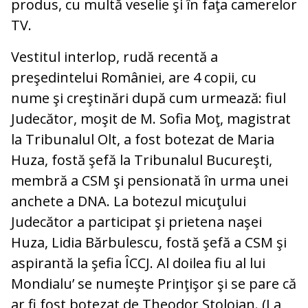
produs, cu multă veselie şi în faţa camerelor
TV.
Vestitul interlop, rudă recentă a
preşedintelui României, are 4 copii, cu
nume şi creştinări după cum urmează: fiul
Judecător, moşit de M. Sofia Moţ, magistrat
la Tribunalul Olt, a fost botezat de Maria
Huza, fostă şefă la Tribunalul Bucureşti,
membră a CSM şi pensionată în urma unei
anchete a DNA. La botezul micuţului
Judecător a participat şi prietena naşei
Huza, Lidia Bărbulescu, fostă şefă a CSM şi
aspirantă la şefia ÎCCJ. Al doilea fiu al lui
Mondialu’ se numeşte Prinţişor şi se pare că
ar fi fost botezat de Theodor Stolojan. (La