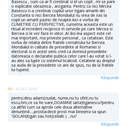
Basescu , cum ca ar fi crestinat si el un copil , mi se pare
o explicatie obraznica , aroganta. Pentru ca nici Mircea
Basescu n-a crestinat copilul unor tigani amariti din
Constanta si nici Bercea Mondialul nu vrea de nas la
copil un amarit paznic de noapte.Aici e vorba de
CUMETRIE CU PERSPECTIVE, cumetria aceasta este un
ritual al increderii reciproce in servicile pe care Mircea si
Bercea si le vor face in viitor. Al doi-lea aspect este cel
mai important, ma priveste personal , ca cetatean. Este
vorba de relatia dintre fratele comatrului lui Bercea
Mondialul in calitate de presedinte al Romaniei si
electorat si in acest sens cred ca domnul presedinte
datoreaza o declaratie publica celor care l-au votat si l-
au ales sa lupte cu sistemul ticalosit. Cetatenii au dreptul
sa auda de la presedinte ce are de spus, nu de la fratele
lui tupeist.
Răspunde
fifi -
02-07-2010
pentru:dinu adam(ciudat, nume,nu tu sfint,nu tu
escu,hm,ce sa fie oare,DOAMNE iarta)tiganescu?pentru
ca altfel cum sa aprobi cele doua alternative
denuntind.....prostia:decit prost mai bine(era sa spun
'GOLAN)tigan sau hot(ceilalti ) ...nu?
Răspunde