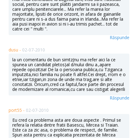
social, pentru care sunt platiti jandarmi sa ii pazeasca,
care umplu penitenciarele... Ma refer la marea lor
majoritate, lipsiti de orice orizont, in afara de gainariile
pentru care ni s-a dus faima pana in Irlanda...Ma refer la
aia pusi inapoi in avion si ni i-au trimis pachet... tot de
catre cei " multi ".
Răspunde
dusu -
02-07-2010
la un comentariu de bun simtz(nu ma refer aici la ce
spunea un candidat pletos)al d/nului dinu a.,apare
repede opozitzia! De la o persoana publica,cu Tziganca
imputzita,nici familia nu poate fi altfel.Cei drept, rrom e o
etnie,iar tzigan,in zona de unde ma trag,are si alte
conotatzii. Oricum,cred ca faptul,face parte din procesul
de modernizare al romanicai,cu care sau cistigat alegerili
Răspunde
port55 -
02-07-2010
Eu cred ca problema asta are doua aspecte . Primul se
refera la relatia dintre fratii Basescu, Mircea si Traian.
Este ca za zic asa, o problema de respect, de familie.
Spun asta pentru ca explicatia prezentata de Mircea