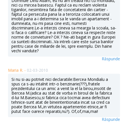
Domnule Dinu Adam, eu nu am treaba nici cu mondialu,
nici cu mircea basescu. Faptul ca eu reclam violenta
tiganilor, nesimtirea fata de concetatenii din cartier -
faptul ca persecuta pana la a teroriza colocatarii unui
imobil pana a-i determina sa le vanda un apartament -
dumneata, nu-mi pasa cine esti, numesti
discriminare.Le-a interzis cineva sa mearga la scoala, sa-
si faca o calificare? Le-a interzis cineva sa respecte niste
norme de convietuire? OK ? Ne-ati bagat in gura Europei
ca sunteti discriminati...Va intreb care este sursa banilor
pentru case de miliarde de lei, spre exemplu. Din haine
vechi vandute?
Răspunde
Maria R. -
02-03-2010
Si nu si-au potrivit nici declaratiile:Bercea Mondialu a
spus ca s-au intalnit intr-o benzinarie(???),fratele
prezidentului ca un amic a venit la el la birou,insotit de
Bercea M.(adica au stat de vorba in biroul de la fabrica
d-lui M.Basescu,si fabrica cica tocmai avea defectiuni
tehnice-sunt atat de bineintentionata incat sa cred ca
poate Bercea M.,in virtutea apartenentei etnice,ar fi
putut face oarece reparatii,nu?). Of,of,mai,mai!
Răspunde