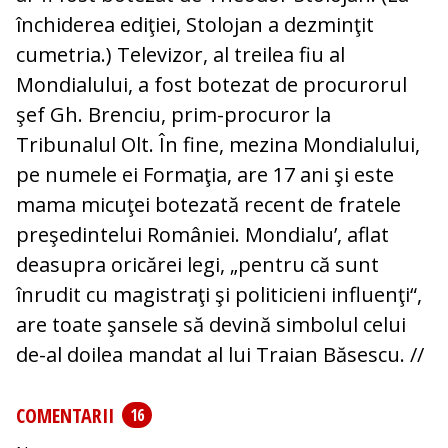
închiderea ediţiei, Stolojan a dezminţit
cumetria.) Televizor, al treilea fiu al
Mondialului, a fost botezat de procurorul
şef Gh. Brenciu, prim-procuror la
Tribunalul Olt. În fine, mezina Mondialului,
pe numele ei Formaţia, are 17 ani şi este
mama micuţei botezată recent de fratele
preşedintelui României. Mondialu’, aflat
deasupra oricărei legi, „pentru că sunt
înrudit cu magistraţi şi politicieni influenţi“,
are toate şansele să devină simbolul celui
de-al doilea mandat al lui Traian Băsescu. //
COMENTARII
16