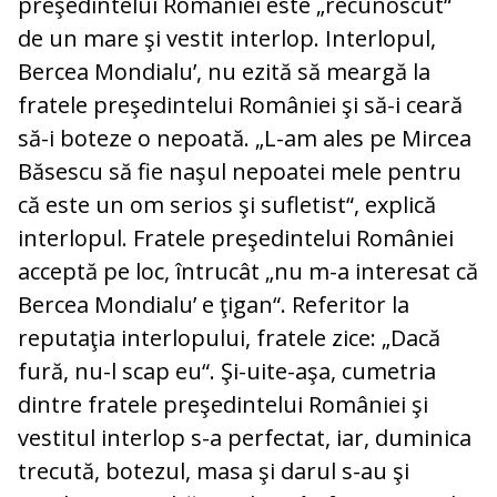
preşedintelui României este „recunoscut“
de un mare şi vestit interlop. Interlopul,
Bercea Mondialu’, nu ezită să meargă la
fratele preşedintelui României şi să-i ceară
să-i boteze o nepoată. „L-am ales pe Mircea
Băsescu să fie naşul nepoatei mele pentru
că este un om serios şi sufletist“, explică
interlopul. Fratele preşedintelui României
acceptă pe loc, întrucât „nu m-a interesat că
Bercea Mondialu’ e ţigan“. Referitor la
reputaţia interlopului, fratele zice: „Dacă
fură, nu-l scap eu“. Şi-uite-aşa, cumetria
dintre fratele preşedintelui României şi
vestitul interlop s-a perfectat, iar, duminica
trecută, botezul, masa şi darul s-au şi