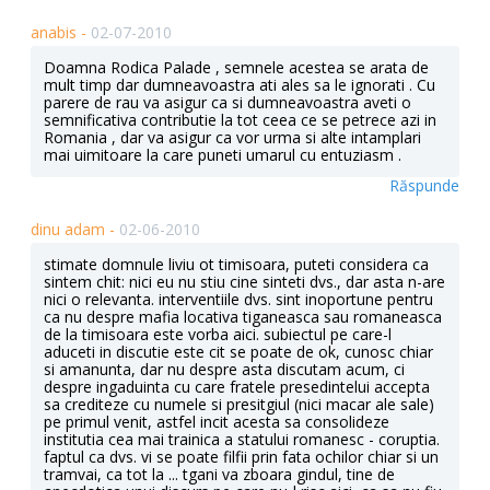
anabis -
02-07-2010
Doamna Rodica Palade , semnele acestea se arata de
mult timp dar dumneavoastra ati ales sa le ignorati . Cu
parere de rau va asigur ca si dumneavoastra aveti o
semnificativa contributie la tot ceea ce se petrece azi in
Romania , dar va asigur ca vor urma si alte intamplari
mai uimitoare la care puneti umarul cu entuziasm .
Răspunde
dinu adam -
02-06-2010
stimate domnule liviu ot timisoara, puteti considera ca
sintem chit: nici eu nu stiu cine sinteti dvs., dar asta n-are
nici o relevanta. interventiile dvs. sint inoportune pentru
ca nu despre mafia locativa tiganeasca sau romaneasca
de la timisoara este vorba aici. subiectul pe care-l
aduceti in discutie este cit se poate de ok, cunosc chiar
si amanunta, dar nu despre asta discutam acum, ci
despre ingaduinta cu care fratele presedintelui accepta
sa crediteze cu numele si presitgiul (nici macar ale sale)
pe primul venit, astfel incit acesta sa consolideze
institutia cea mai trainica a statului romanesc - coruptia.
faptul ca dvs. vi se poate filfii prin fata ochilor chiar si un
tramvai, ca tot la ... tgani va zboara gindul, tine de