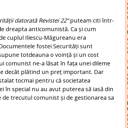
rității datorată Revistei 22“
puteam citi într-
 de dreapta anticomunistă. Ca și cum
al de cuplul Iliescu-Măgureanu era
 Documentele fostei Securități sunt
esupune totdeauna o voință și un cost
i comunist ne-a lăsat în fața unei dileme
ese decât plătind un preț important. Dar
nstalat tocmai pentru că societatea
ei în special nu au avut puterea să iasă din
 de trecutul comunist și de gestionarea sa