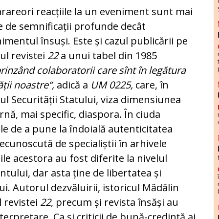
rareori reacțiile la un eveniment sunt mai
e de semnificații profunde decât
imentul însuși. Este și cazul publicării pe
-ul revistei
22
a unui tabel din 1985
rinzând colaboratorii care sînt în legătura
ății noastre“,
adică a
UM 0225,
care, în
ul Securității Statului, viza dimensiunea
rnă, mai specific, diaspora. În ciuda
ale de a pune la îndoială autenticitatea
cunoscută de specialiștii în arhivele
le acestora au fost diferite la nivelul
tului, dar asta ține de libertatea și
i. Autorul dezvăluirii, istoricul Mădălin
 revistei
22
, precum și revista însăși au
terpretare. Ca și criticii de bună-credință ai