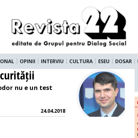
IONAL
OPINII
INTERVIU
CULTURA
ESEU
DOSAR
urității
dor nu e un test
24.04.2018