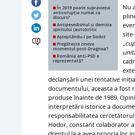
Nu a
În 2019 poate supraviețui
anticorupția numai ca
plin
discurs?
even
Antipesedismul și demisia
spiritului (auto)critic
site
Așteptându-l pe Godot
14
„cup
Pregătește cineva
momentul post-Dragnea?
unit
România anti-PSD e
cadr
reprezentată?
exte
declanșării unei tentative iniți
documentului, aceasta a fost re
produse înainte de 1989. Opinii
interpretării istorice a documen
responsabilitatea cercetătorulu
Hodor, constant colaborator al
dreptul la a avea propria lor in