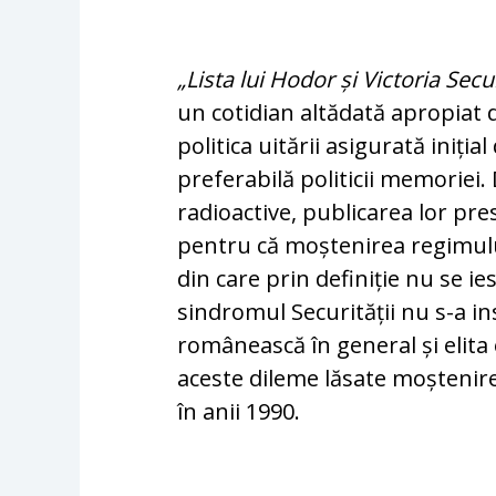
„Lista lui Hodor și Victoria Secu
un cotidian altădată apropiat
politica uitării asigurată iniți
preferabilă politicii memoriei.
radioactive, publicarea lor pr
pentru că moștenirea regimulu
din care prin definiție nu se i
sindromul Securității nu s-a i
românească în general și elita 
aceste dileme lăsate moștenire
în anii 1990.