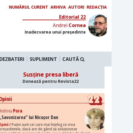
NUMĂRUL CURENT
ARHIVA
AUTORI
REDACȚIA
Editorial 22
Andrei
Cornea
Inadecvarea unui președinte
DEZBATERI
SUPLIMENT
CAUTĂ
Susține presa liberă
Donează pentru Revista22
Opinii
Andreea
Pora
„Savonizarea” lui Nicușor Dan
Opinii /
Puțini sunt cei care mai înțeleg ce vrea
președintele, dacă are de gând să soluționeze