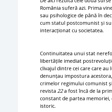
De aici rezultă cele două surse
România suferă azi. Prima vine
sau psihologice de până în de
cum statul postcomunist și sub
interacționat cu societatea.
Continuitatea unui stat nerefo
libertățile imediat postrevoluț
clivajul dintre cei care care au
denunțau impostura acestora, 
crimelor regimului comunist și
revista
22
a fost încă de la pr
constant de partea memoriei, 
istoric.