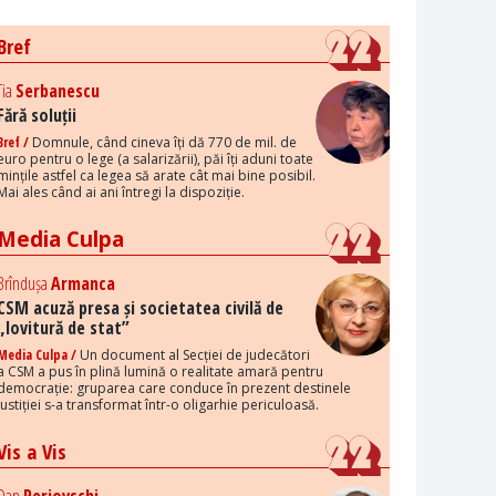
Bref
Tia
Serbanescu
Fără soluții
Bref /
Domnule, când cineva îți dă 770 de mil. de
euro pentru o lege (a salarizării), păi îți aduni toate
mințile astfel ca legea să arate cât mai bine posibil.
Mai ales când ai ani întregi la dispoziție.
Media Culpa
Brîndușa
Armanca
CSM acuză presa și societatea civilă de
„lovitură de stat”
Media Culpa /
Un document al Secției de judecători
a CSM a pus în plină lumină o realitate amară pentru
democrație: gruparea care conduce în prezent destinele
justiției s-a transformat într-o oligarhie periculoasă.
Vis a Vis