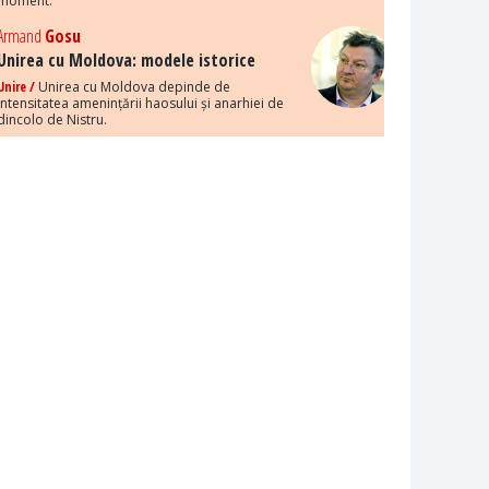
moment.
Armand
Gosu
Unirea cu Moldova: modele istorice
Unire /
Unirea cu Moldova depinde de
intensitatea amenințării haosului și anarhiei de
dincolo de Nistru.