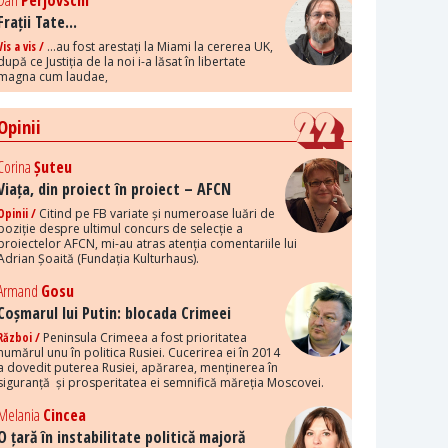
Dan
Perjovschi
Frații Tate...
Vis a vis /
...au fost arestați la Miami la cererea UK,
după ce Justiția de la noi i-a lăsat în libertate
magna cum laudae,
Opinii
Corina
Șuteu
Viața, din proiect în proiect – AFCN
Opinii /
Citind pe FB variate și numeroase luări de
poziție despre ultimul concurs de selecție a
proiectelor AFCN, mi-au atras atenția comentariile lui
Adrian Șoaită (Fundația Kulturhaus).
Armand
Gosu
Coșmarul lui Putin: blocada Crimeei
Război /
Peninsula Crimeea a fost prioritatea
numărul unu în politica Rusiei. Cucerirea ei în 2014
a dovedit puterea Rusiei, apărarea, menținerea în
siguranță și prosperitatea ei semnifică măreția Moscovei.
Melania
Cincea
O țară în instabilitate politică majoră