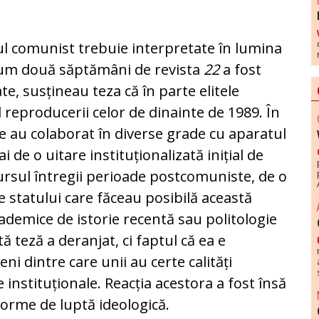
 comunist trebuie interpretate în lumina
acum două săptămâni de revista
22
a fost
te, susțineau teza că în parte elitele
reproducerii celor de dinainte de 1989. În
are au colaborat în diverse grade cu aparatul
 de o uitare instituționalizată inițial de
cursul întregii perioade postcomuniste, de o
ile statului care făceau posibilă această
cademice de istorie recentă sau politologie
ă teză a deranjat, ci faptul că ea e
i dintre care unii au certe calități
 instituționale. Reacția acestora a fost însă
orme de luptă ideologică.