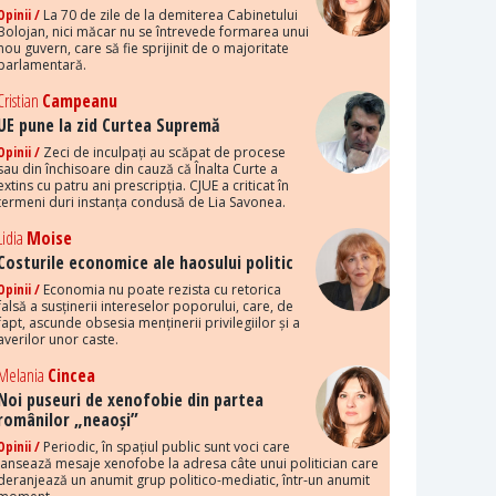
Opinii /
La 70 de zile de la demiterea Cabinetului
Bolojan, nici măcar nu se întrevede formarea unui
nou guvern, care să fie sprijinit de o majoritate
parlamentară.
Cristian
Campeanu
UE pune la zid Curtea Supremă
Opinii /
Zeci de inculpați au scăpat de procese
sau din închisoare din cauză că Înalta Curte a
extins cu patru ani prescripția. CJUE a criticat în
termeni duri instanța condusă de Lia Savonea.
Lidia
Moise
Costurile economice ale haosului politic
Opinii /
Economia nu poate rezista cu retorica
falsă a susținerii intereselor poporului, care, de
fapt, ascunde obsesia menținerii privilegiilor și a
averilor unor caste.
Melania
Cincea
Noi puseuri de xenofobie din partea
românilor „neaoși”
Opinii /
Periodic, în spațiul public sunt voci care
lansează mesaje xenofobe la adresa câte unui politician care
deranjează un anumit grup politico-mediatic, într-un anumit