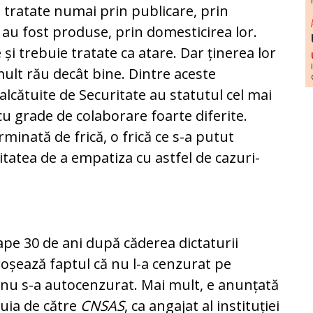
 tratate numai prin publicare, prin
 au fost produse, prin domesticirea lor.
și trebuie tratate ca atare. Dar ținerea lor
ult rău decât bine. Dintre aceste
cătuite de Securitate au statutul cel mai
cu grade de colaborare foarte diferite.
minată de frică, o frică ce s-a putut
tatea de a empatiza cu astfel de cazuri-
ape 30 de ani după căderea dictaturii
roșează faptul că nu l-a cenzurat pe
 nu s-a autocenzurat. Mai mult, e anunțată
tuia de către
CNSAS
, ca angajat al instituției