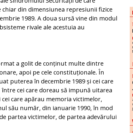
 ale sindromului Securității de care
 chiar din dimensiunea represiunii fizice
cembrie 1989. A doua sursă vine din modul
sisteme rivale ale acestuia au
rmat a golit de conținut multe dintre
ionare, apoi pe cele constituționale. În
 luat puterea în decembrie 1989 și cei care
între cei care doreau să impună uitarea
 cei care apărau memoria victimelor,
imul său număr, din ianuarie 1990, în mod
de partea victimelor, de partea adevărului