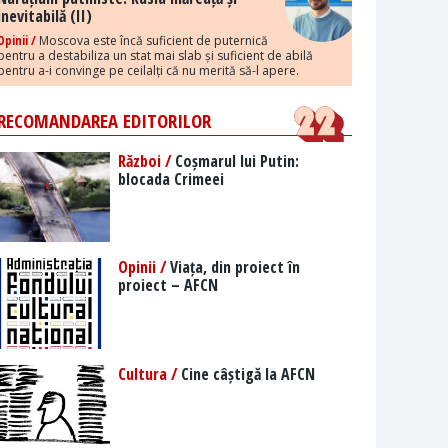
inevitabilă (II)
Opinii /
Moscova este încă suficient de puternică
pentru a destabiliza un stat mai slab și suficient de abilă
pentru a-i convinge pe ceilalți că nu merită să-l apere.
RECOMANDAREA EDITORILOR
Război /
Coșmarul lui Putin:
blocada Crimeei
Opinii /
Viața, din proiect în
proiect – AFCN
Cultura /
Cine câștigă la AFCN