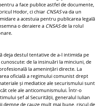
 pentru a face publice astfel de documente,
oricul Hodor, ci chiar
CNSAS
va da un
imidare a acestuia pentru publicarea legală
însemna o deraiere a
CNSAS
de la rolul
onare.
tă deja destul tentative de a-l intimida pe
unoscute: de la insinuări la minciuni, de
 profesională la amenințări directe. La
rea oficială a regimului comunist drept
 materiale și mediatice ale securismului sunt
ecât cele ale anticomunismului. Într-o
imului șef al Securității, generalul Iulian
ii demne de cauze mult mai bune, riscul de