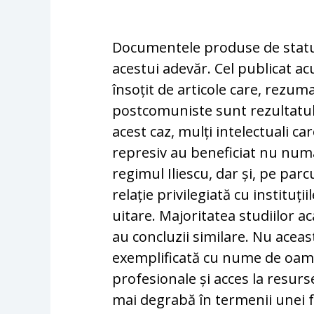
Documentele produse de statul
acestui adevăr. Cel publicat 
însoțit de articole care, rezuma
postcomuniste sunt rezultatul 
acest caz, mulți intelectuali c
represiv au beneficiat nu numai
regimul Iliescu, dar și, pe par
relație privilegiată cu instituți
uitare. Majoritatea studiilor a
au concluzii similare. Nu aceast
exemplificată cu nume de oamen
profesionale și acces la resurse
mai degrabă în termenii unei f