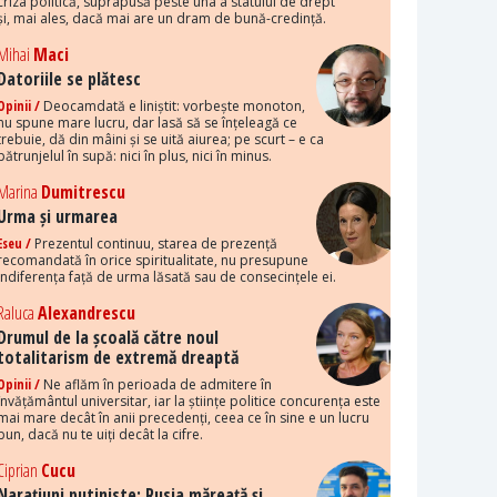
criza politică, suprapusă peste una a statului de drept
și, mai ales, dacă mai are un dram de bună-credință.
Mihai
Maci
Datoriile se plătesc
Opinii /
Deocamdată e liniștit: vorbește monoton,
nu spune mare lucru, dar lasă să se înțeleagă ce
trebuie, dă din mâini și se uită aiurea; pe scurt – e ca
pătrunjelul în supă: nici în plus, nici în minus.
Marina
Dumitrescu
Urma și urmarea
Eseu /
Prezentul continuu, starea de prezență
recomandată în orice spiritualitate, nu presupune
indiferența față de urma lăsată sau de consecințele ei.
Raluca
Alexandrescu
Drumul de la școală către noul
totalitarism de extremă dreaptă
Opinii /
Ne aflăm în perioada de admitere în
învățământul universitar, iar la științe politice concurența este
mai mare decât în anii precedenți, ceea ce în sine e un lucru
bun, dacă nu te uiți decât la cifre.
Ciprian
Cucu
Narațiuni putiniste: Rusia măreață și