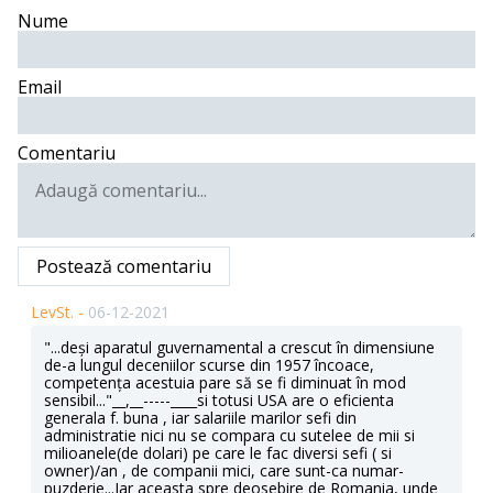
Nume
Email
Comentariu
Postează comentariu
LevSt. -
06-12-2021
"...deși aparatul guvernamental a crescut în dimensiune
de-a lungul deceniilor scurse din 1957 încoace,
competența acestuia pare să se fi diminuat în mod
sensibil..."__,__-----____si totusi USA are o eficienta
generala f. buna , iar salariile marilor sefi din
administratie nici nu se compara cu sutelee de mii si
milioanele(de dolari) pe care le fac diversi sefi ( si
owner)/an , de companii mici, care sunt-ca numar-
puzderie...Iar aceasta spre deosebire de Romania, unde