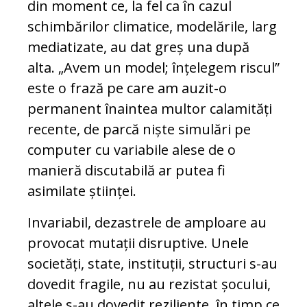
din moment ce, la fel ca în cazul
schimbărilor climatice, modelările, larg
mediatizate, au dat greș una după
alta. „Avem un model; înțelegem riscul”
este o frază pe care am auzit-o
permanent înaintea multor calamități
recente, de parcă niște simulări pe
computer cu variabile alese de o
manieră discutabilă ar putea fi
asimilate științei.
Invariabil, dezastrele de amploare au
provocat mutații disruptive. Unele
societăți, state, instituții, structuri s-au
dovedit fragile, nu au rezistat șocului,
altele s-au dovedit reziliente, în timp ce