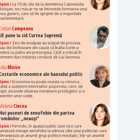
Opinii /
La 70 de zile de la demiterea Cabinetului
Bolojan, nici măcar nu se întrevede formarea unui
nou guvern, care să fie sprijinit de o majoritate
parlamentară.
Cristian
Campeanu
UE pune la zid Curtea Supremă
Opinii /
Zeci de inculpați au scăpat de procese
sau din închisoare din cauză că Înalta Curte a
extins cu patru ani prescripția. CJUE a criticat în
termeni duri instanța condusă de Lia Savonea.
Lidia
Moise
Costurile economice ale haosului politic
Opinii /
Economia nu poate rezista cu retorica
falsă a susținerii intereselor poporului, care, de
fapt, ascunde obsesia menținerii privilegiilor și a
averilor unor caste.
Melania
Cincea
Noi puseuri de xenofobie din partea
românilor „neaoși”
Opinii /
Periodic, în spațiul public sunt voci care
lansează mesaje xenofobe la adresa câte unui politician care
deranjează un anumit grup politico-mediatic, într-un anumit