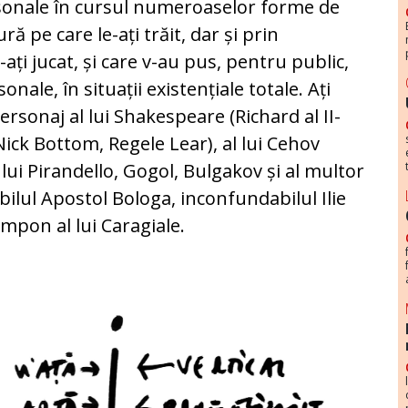
personale în cursul numeroaselor forme de
ră pe care le-ați trăit, dar și prin
ați jucat, și care v-au pus, pentru public,
onale, în situații existențiale totale. Ați
ersonaj al lui Shakespeare (Richard al II-
Nick Bottom, Regele Lear), al lui Cehov
al lui Pirandello, Gogol, Bulgakov și al multor
abilul Apostol Bologa, inconfundabilul Ilie
mpon al lui Caragiale.