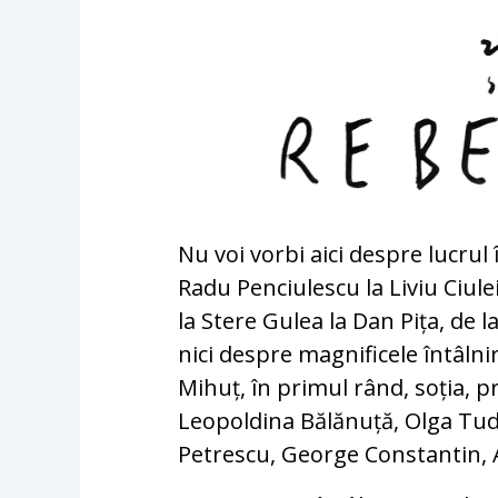
Nu voi vorbi aici despre lucrul
Radu Penciulescu la Liviu Ciulei,
la Stere Gulea la Dan Pița, de l
nici despre magnificele întâlni
Mihuț, în primul rând, soția, pr
Leopoldina Bălănuță, Olga Tudo
Petrescu, George Constantin, A