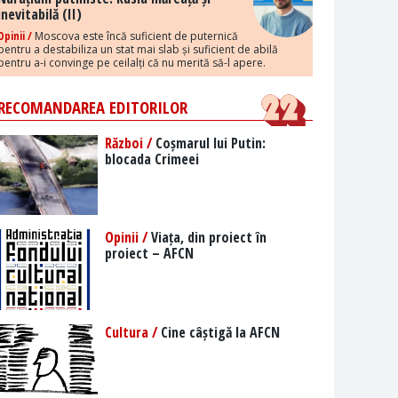
inevitabilă (II)
Opinii /
Moscova este încă suficient de puternică
pentru a destabiliza un stat mai slab și suficient de abilă
pentru a-i convinge pe ceilalți că nu merită să-l apere.
RECOMANDAREA EDITORILOR
Război /
Coșmarul lui Putin:
blocada Crimeei
Opinii /
Viața, din proiect în
proiect – AFCN
Cultura /
Cine câștigă la AFCN