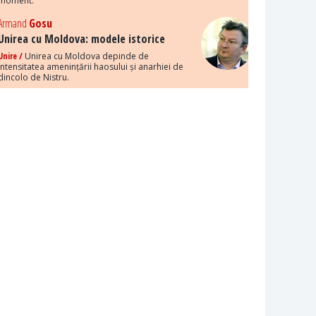
moment.
Armand
Gosu
Unirea cu Moldova: modele istorice
Unire /
Unirea cu Moldova depinde de
intensitatea amenințării haosului și anarhiei de
dincolo de Nistru.