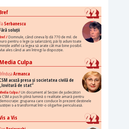
Bref
Tia
Serbanescu
Fără soluții
Bref /
Domnule, când cineva îți dă 770 de mil. de
euro pentru o lege (a salarizării), păi îți aduni toate
mințile astfel ca legea să arate cât mai bine posibil.
Mai ales când ai ani întregi la dispoziție.
Media Culpa
Brîndușa
Armanca
CSM acuză presa și societatea civilă de
„lovitură de stat”
Media Culpa /
Un document al Secției de judecători
a CSM a pus în plină lumină o realitate amară pentru
democrație: gruparea care conduce în prezent destinele
justiției s-a transformat într-o oligarhie periculoasă.
Vis a Vis