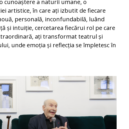
t o cunoaștere a naturii umane, o
ei artistice, în care ați izbutit de fiecare
nouă, personală, inconfundabilă, luând
ă și intuiție, cercetarea fiecărui rol pe care
extraordinară, ați transformat teatrul și
lui, unde emoția și reflecția se împletesc în