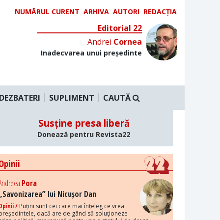
NUMĂRUL CURENT
ARHIVA
AUTORI
REDACȚIA
Editorial 22
Andrei
Cornea
Inadecvarea unui președinte
DEZBATERI
SUPLIMENT
CAUTĂ
Susține presa liberă
Donează pentru Revista22
Opinii
Andreea
Pora
„Savonizarea” lui Nicușor Dan
Opinii /
Puțini sunt cei care mai înțeleg ce vrea
președintele, dacă are de gând să soluționeze