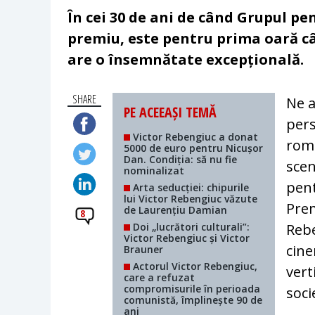
În cei 30 de ani de când Grupul pen
premiu, este pentru prima oară cân
are o însemnătate excepțională.
SHARE
Ne a
PE ACEEAȘI TEMĂ
pers
Victor Rebengiuc a donat
româ
5000 de euro pentru Nicușor
Dan. Condiția: să nu fie
scen
nominalizat
pent
Arta seducției: chipurile
lui Victor Rebengiuc văzute
Prem
de Laurențiu Damian
8
Doi „lucrători culturali”:
Rebe
Victor Rebengiuc și Victor
cine
Brauner
Actorul Victor Rebengiuc,
vert
care a refuzat
compromisurile în perioada
soci
comunistă, împlinește 90 de
ani