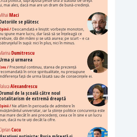
criza politică, suprapusă peste una a statului de drept
și, mai ales, dacă mai are un dram de bună-credință.
Mihai
Maci
Datoriile se plătesc
Opinii /
Deocamdată e liniștit: vorbește monoton,
nu spune mare lucru, dar lasă să se înțeleagă ce
trebuie, dă din mâini și se uită aiurea; pe scurt – e ca
pătrunjelul în supă: nici în plus, nici în minus.
Marina
Dumitrescu
Urma și urmarea
Eseu /
Prezentul continuu, starea de prezență
recomandată în orice spiritualitate, nu presupune
indiferența față de urma lăsată sau de consecințele ei.
Raluca
Alexandrescu
Drumul de la școală către noul
totalitarism de extremă dreaptă
Opinii /
Ne aflăm în perioada de admitere în
învățământul universitar, iar la științe politice concurența este
mai mare decât în anii precedenți, ceea ce în sine e un lucru
bun, dacă nu te uiți decât la cifre.
Ciprian
Cucu
Narațiuni putiniste: Rusia măreață și