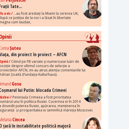
Dan
Perjovschi
Frații Tate...
Vis a vis /
...au fost arestați la Miami la cererea UK,
după ce Justiția de la noi i-a lăsat în libertate
magna cum laudae,
Opinii
Corina
Șuteu
Viața, din proiect în proiect – AFCN
Opinii /
Citind pe FB variate și numeroase luări de
poziție despre ultimul concurs de selecție a
proiectelor AFCN, mi-au atras atenția comentariile lui
Adrian Șoaită (Fundația Kulturhaus).
Armand
Gosu
Coșmarul lui Putin: blocada Crimeei
Război /
Peninsula Crimeea a fost prioritatea
numărul unu în politica Rusiei. Cucerirea ei în 2014
a dovedit puterea Rusiei, apărarea, menținerea în
siguranță și prosperitatea ei semnifică măreția Moscovei.
Melania
Cincea
O țară în instabilitate politică majoră