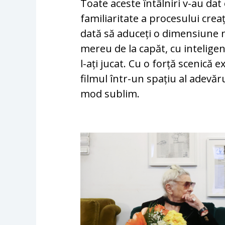
Toate aceste întâlniri v-au da
familiaritate a procesului creați
dată să aduceți o dimensiune 
mereu de la capăt, cu inteligenț
l-ați jucat. Cu o forță scenică 
filmul într-un spațiu al adevăru
mod sublim.