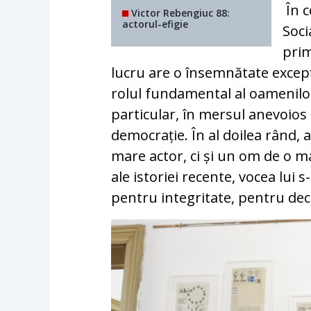
În c
Victor Rebengiuc 88:
actorul-efigie
Soci
prim
lucru are o însemnătate excepț
rolul fundamental al oamenilor
particular, în mersul anevoios a
democrație. În al doilea rând, 
mare actor, ci și un om de o ma
ale istoriei recente, vocea lui s
pentru integritate, pentru dec