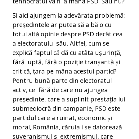
tehnocratul va fi la mâna PSD. Sau nu?
Și aici ajungem la adevărata problemă:
președintele ar putea să aibă o cu
totul altă opinie despre PSD decât cea
a electoratului său. Altfel, cum se
explică faptul că dă cu atâta ușurință,
fără luptă, fără o poziție tranșantă și
critică, țara pe mâna acestui partid?
Pentru bună parte din electoratul
activ, cel fără de care nu ajungea
președinte, care a suplinit prestația lui
submediocră din campanie, PSD este
partidul care a ruinat, economic și
moral, România, căruia i se datorează
suveranismul și extremismul, care