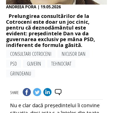
ANDREEA PORA
| 19.05.2026
Prelungirea consultărilor de la
Cotroceni este doar un joc cinic,
pentru că deznodământul este
evident: președintele Dan va da
guvernarea exclusiv pe mâna PSD,
indiferent de formula găsită.
CONSULTARI COTROCENI
NICUSOR DAN
PSD
GUVERN
TEHNOCRAT
GRINDEANU
SHARE
Nu e clar dacă președintelui îi convine
situația, deși asta s-a înțeles din toate