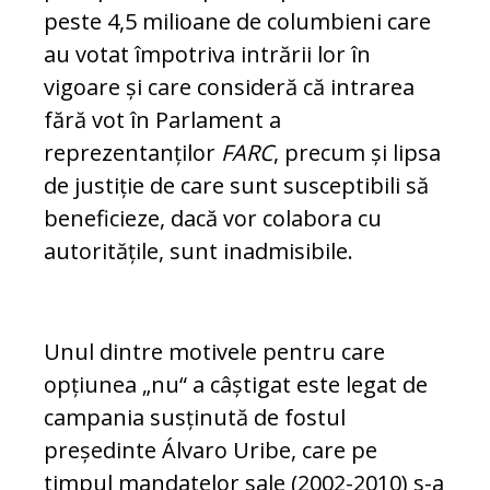
peste 4,5 mi­li­oane de columbieni care
au votat îm­po­triva intrării lor în
vigoare și care con­sideră că intrarea
fără vot în Parlament a
reprezentanților
FARC
, precum și lipsa
de justiție de care sunt susceptibili să
be­ne­ficieze, dacă vor colabora cu
autoritățile, sunt inadmisibile.
Unul dintre motivele pentru care
opțiunea „nu“ a câștigat este legat de
campania sus­ținută de fostul
președinte Álvaro Uribe, care pe
timpul mandatelor sale (2002-2010) s-a