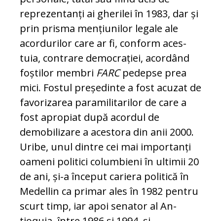
reprezentanți ai gherilei în 1983, dar și
prin prisma mențiunilor le­gale ale
acordurilor care ar fi, conform aces­
tuia, contrare democrației, acordând
foș­tilor membri
FARC
pedepse prea
mici. Fostul președinte a fost acuzat de
favo­ri­zarea paramilitarilor de care a
fost apro­piat după acordul de
demobilizare a aces­tora din anii 2000.
Uribe, unul dintre cei mai importanți
oameni politici columbieni în ultimii 20
de ani, și-a început cariera politică în
Medellin ca primar ales în 1982 pentru
scurt timp, iar apoi senator al An­
tioquia, între 1986 și 1994, și