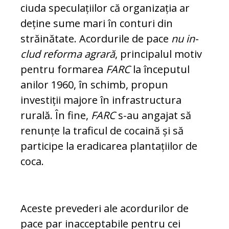
ciuda speculațiilor că or­ga­nizația ar
deține sume mari în conturi din
străinătate. Acordurile de pace
nu in­
clud reforma agrară
, principalul motiv
pen­tru formarea
FARC
la începutul
anilor 1960, în schimb, propun
investiții majore în infrastructura
rurală. În fine,
FARC
s-au angajat să
renunțe la traficul de cocaină și să
participe la eradicarea plantațiilor de
coca.
Aceste prevederi ale acordurilor de
pace par inacceptabile pentru cei