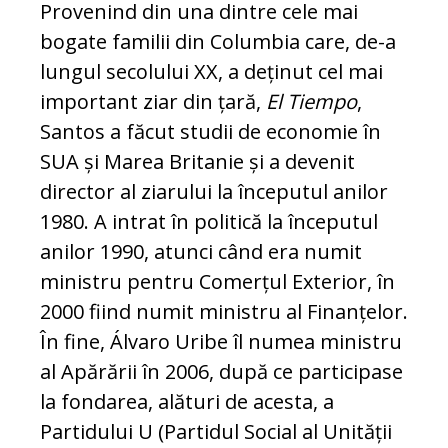
Provenind din una dintre cele mai
bogate familii din Columbia care, de-a
lungul secolului XX, a deținut cel mai
important ziar din țară,
El Tiempo
,
Santos a făcut stu­dii de economie în
SUA și Marea Bri­ta­nie și a devenit
director al ziarului la în­ceputul anilor
1980. A intrat în politică la începutul
anilor 1990, atunci când era numit
ministru pentru Comerțul Exterior, în
2000 fiind numit ministru al Finanțelor.
În fine, Álvaro Uribe îl numea ministru
al Apă­rării în 2006, după ce participase
la fondarea, alături de acesta, a
Partidului U (Partidul Social al Unității