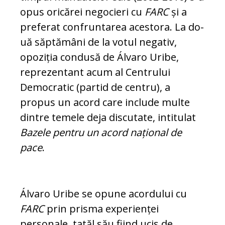
opus oricărei negocieri cu
FARC
și a
preferat confruntarea acestora. La do­
uă săptămâni de la votul negativ,
opoziția condusă de Álvaro Uribe,
reprezentant acum al Centrului
Democratic (partid de cen­tru), a
propus un acord care include multe
dintre temele deja discutate, in­ti­tulat
Bazele pentru un acord național de
pace
.
Álvaro Uribe se opune acordului cu
FARC
prin prisma experienței
personale, tatăl său fiind ucis de