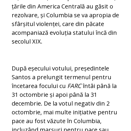
țările din America Centrală au găsit o
rezolvare, și Columbia se va apropia de
sfârșitul vio­lenței, care din păcate
acompaniază evo­luția statului încă din
secolul XIX.
După eșecului votului, președintele
Santos a prelungit termenul pentru
încetarea fo­cului cu
FARC
întâi până la
31 octombrie și apoi până la 31
decembrie. De la votul negativ din 2
octombrie, mai multe ini­ția­tive pentru
pace au fost văzute în Co­lum­bia,
incluzând marșuri pentru pace sau