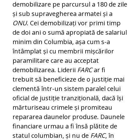
demobilizare pe par­cursul a 180 de zile
și sub su­pravegherea armatei și a
ONU
. Cei demobilizați vor primi timp
de doi ani o sumă apropiată de salariul
mi­nim din Columbia, așa cum s-a
întâmplat și cu membrii mișcărilor
paramilitare care au acceptat
demobilizarea. Liderii
FARC
ar fi
trebuit să beneficieze de o justiție mai
clementă într-un sistem paralel celui
ofi­cial de justiție tranzițională, dacă își
măr­turiseau crimele și promiteau
repararea dau­nelor produse. Daunele
financiare ur­mau a fi însă plătite de
statul columbian, și nu de
FARC
, în