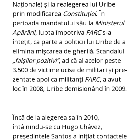
Naționale) și la realegerea lui Uribe
prin modificarea
Cons­tituției
. În
perioada mandatului său la
Mi­nisterul
Apărării
, lupta împotriva
FARC
s-a
întețit, ca parte a politicii lui Uribe de a
elimina mișcarea de gherilă. Scandalul
„falșilor pozitivi“
, adică al acelor peste
3.500 de victime ucise de militari și pre­
zentate apoi ca militanți
FARC
, a avut
loc în 2008, Uribe demisionând în 2009.
Încă de la alegerea sa în 2010,
întâlnindu-se cu Hugo Chávez,
președintele Santos a inițiat contactele