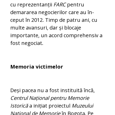
cu reprezentanții
FARC
pentru
demararea negocierilor care au în­
ceput în 2012. Timp de patru ani, cu
mul­te avansuri, dar și blocaje
importante, un acord comprehensiv a
fost negociat.
Memoria victimelor
Deși pacea nu a fost instituită încă,
Cen­trul Național pentru Memorie
Istorică
a inițiat proiectul
Muzeului
Național de Me­morie
în Bogota. Pe