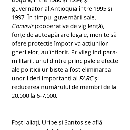
guvernator al Antioquia între 1995 și
1997. În timpul guvernării sale,
Convivir
(cooperative de vigilență),
forțe de autoapărare legale, me­nite să
ofere protecție împotriva acțiunilor
gherilelor, au înflorit. Privilegiind para­
mi­litarii, unul dintre principalele efecte
ale politicii uribiste a fost eliminarea
unor li­deri importanți ai
FARC
și
reducerea nu­mă­rului de membri de la
20.000 la 6-7.000.
Foști aliați, Uribe și Santos se află