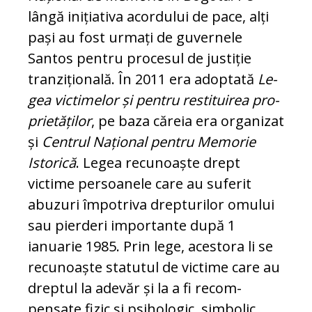
lângă inițiativa acor­dului de pace, alți
pași au fost urmați de guvernele
Santos pentru procesul de jus­tiție
tranzițională. În 2011 era adoptată
Le­
gea victimelor și pentru restituirea pro­
prietăților
, pe baza căreia era organizat
și
Centrul Național pentru Memorie
Isto­ri­că
. Legea recunoaște drept
victime per­soanele care au suferit
abuzuri împotriva drep­turilor omului
sau pierderi impor­tan­te după 1
ianuarie 1985. Prin lege, aces­tora li se
recunoaște statutul de victime ca­re au
dreptul la adevăr și la a fi re­com­
pensate fizic și psihologic, simbolic