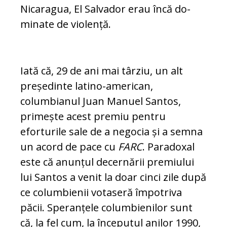
Nicaragua, El Salvador erau încă do­
minate de violență.
Iată că, 29 de ani mai târziu, un alt
preșe­dinte latino-american,
columbianul Juan Manuel Santos,
primește acest premiu pen­tru
eforturile sale de a negocia și a sem­na
un acord de pace cu
FARC
. Para­doxal
este că anunțul decernării premiului
lui Santos a venit la doar cinci zile după
ce columbienii votaseră împotriva
păcii. Spe­ranțele columbienilor sunt
că, la fel cum, la începutul anilor 1990,