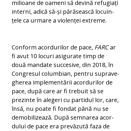
milioane de oameni să devină re­fugiați
interni, adică să-și părăsească lo­cuin­
țele ca urmare a violenței extreme.
Conform acordurilor de pace,
FARC
ar
fi avut 10 locuri asigurate timp de
două man­date succesive, din 2018, în
Congresul co­lumbian, pentru supra­ve­
gherea implementării acor­durilor de
pace, după care ar fi trebuit să se
prezinte în alegeri cu partidul lor, care,
însă, nu poate fi fon­dat până nu se
demo­bi­li­zează. După semnarea acor­
dului de pace era prevăzută faza de