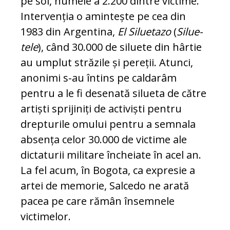
pe sol, numele a 2.200 dintre vic­time.
Intervenția o amintește pe cea din
1983 din Argentina,
El Siluetazo
(
Silue­
tele
), când 30.000 de siluete din hârtie
au umplut străzile și pereții. Atunci,
anonimi s-au întins pe caldarâm
pentru a le fi de­senată silueta de către
artiști sprijiniți de activiști pentru
drepturile omului pentru a semnala
absența celor 30.000 de victime ale
dictaturii militare încheiate în acel an.
La fel acum, în Bogota, ca expresie a
artei de memorie, Salcedo ne arată
pacea pe ca­re rămân însemnele
victimelor.