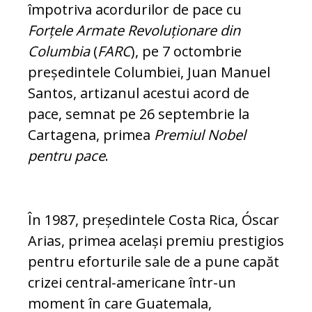
împotriva acordurilor de pace cu
Forțele Armate Revoluționare din
Columbia
(
FARC
), pe 7 oc­tombrie
președintele Co­lumbiei, Juan Manuel
San­tos, artizanul acestui acord de
pace, semnat pe 26 sep­tembrie la
Cartagena, pri­mea
Premiul Nobel
pentru pace
.
În 1987, președintele Costa Rica, Óscar
Arias, primea același premiu prestigios
pen­tru efor­turile sale de a pune capăt
crizei central-americane într-un
moment în care Gua­temala,