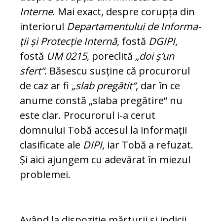
Interne
. Mai exact, despre corupța din
interiorul
De­partamentului de Infor­ma­
ții și Protecție Internă
, fostă
DGIPI
,
fostă
UM 0215
, poreclită
„doi ș’un
sfert“
. Bă­sescu susține că procurorul
de caz ar fi
„slab pregătit“
, dar în ce
anume constă „slaba pregătire“ nu
este clar. Procurorul i-a cerut
domnului Tobă accesul la in­for­mații
clasificate ale
DIPI
, iar Tobă a re­fu­zat.
Și aici ajungem cu adevărat în miezul
problemei.
Având la dispoziție mărturii și indicii,