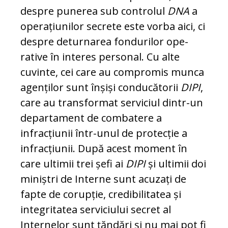
despre punerea sub con­tro­lul
DNA
a
operațiunilor secrete este vorba aici, ci
despre deturnarea fondurilor ope­
rative în interes personal. Cu alte
cuvinte, cei care au compromis munca
agenților sunt înșiși conducătorii
DIPI
,
care au trans­format serviciul dintr-un
de­par­ta­ment de combatere a
infracțiunii într-unul de pro­tecție a
infracțiunii. După acest moment în
care ultimii trei șefi ai
DIPI
și ultimii doi
miniștri de Interne sunt acuzați de
fap­te de corupție, credibilitatea și
integritatea serviciului secret al
Internelor sunt țăn­dări și nu mai pot fi