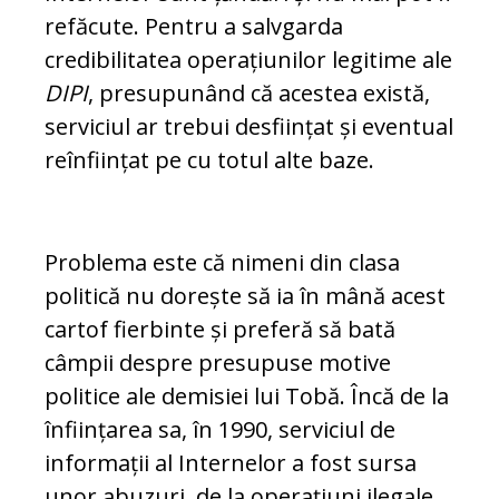
refăcute. Pentru a salv­garda
credibilitatea operațiunilor le­gi­time ale
DIPI
, presupunând că acestea există,
serviciul ar trebui desființat și even­tual
reînființat pe cu totul alte baze.
Problema este că nimeni din clasa
politică nu dorește să ia în mână acest
cartof fier­binte și preferă să bată
câmpii despre pre­supuse motive
politice ale demisiei lui To­bă. Încă de la
înființarea sa, în 1990, ser­viciul de
informații al Internelor a fost sur­sa
unor abuzuri, de la operațiuni ilegale,