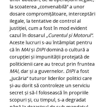
la scoaterea „convenabilă“ a unor
dosare compromițătoare, interceptări
ilegale, la tentative de control al
justiției, cum a fost în mod evident
cazul în dosarul
„Curentul și Motorul“
.
Aceste lucruri s-au întâmplat pentru
că în
MAI
și
DIPI
domină o cultură a
corupției și impunității protejată de
po­li­ticienii care au trecut prin fruntea
MAI
, dar și a guvernelor.
DIPI
a fost
„jucăria“ tu­tu­ror liderilor politici care
și-au dorit să con­troleze un serviciu
secret și să-l fo­lo­sească în propriile
scopuri și, cu timpul, s-a de­gradat
până la dezastrul de sub mandatul