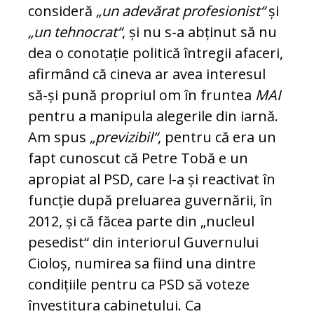
consideră
„un ade­vărat profesionist“
și
„un tehnocrat“
, și nu s-a ab­ți­nut să nu
dea o conotație po­litică întregii afaceri,
afir­mând că cineva ar avea in­teresul
să-și pună propriul om în fruntea
MAI
pentru a manipula alegerile din iar­nă.
Am spus
„previzibil“
, pentru că era un
fapt cu­nos­cut că Petre Tobă e un
apropiat al PSD, care l-a și reactivat în
funcție după preluarea gu­ver­nării, în
2012, și că făcea parte din „nu­cleul
pesedist“ din interiorul Guvernului
Cioloș, numirea sa fiind una dintre
con­dițiile pentru ca PSD să voteze
învestitura cabinetului. Ca