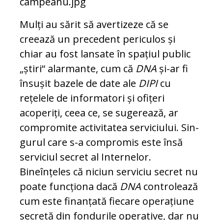
Mulți au sărit să avertizeze că se
creează un precedent periculos și
chiar au fost lan­sate în spațiul public
„știri“ alarmante, cum că
DNA
și-ar fi
însușit bazele de date ale
DIPI
cu
rețelele de informatori și ofițeri
acoperiți, ceea ce, se sugerează, ar
compromite activitatea serviciului. Sin­
gu­rul care s-a compromis este însă
serviciul secret al Internelor.
Bineînțeles că niciun serviciu secret nu
poate funcționa dacă
DNA
controlează
cum este finanțată fie­care operațiune
secretă din fondurile ope­rative, dar nu