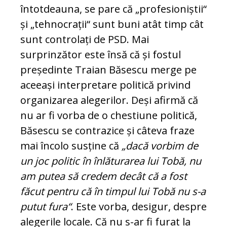
întotdeauna, se pare că „profesioniștii“
și „tehnocrații“ sunt buni atât timp cât
sunt controlați de PSD. Mai
surprinzător este însă că și fostul
preșe­dinte Traian Băsescu merge pe
aceeași in­ter­pretare politică privind
organizarea ale­gerilor. Deși afirmă că
nu ar fi vorba de o chestiune politică,
Băsescu se contrazice și câteva fraze
mai încolo susține că
„dacă vorbim de
un joc politic în înlăturarea lui Tobă, nu
am putea să credem decât că a fost
făcut pentru că în timpul lui Tobă nu s-a
putut fura“
. Este vorba, de­si­gur, despre
alegerile locale. Că nu s-ar fi furat la