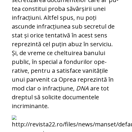
tea constitui proba săvârșirii unei
infrac­țiuni. Altfel spus, nu poți
ascunde infrac­țiunea sub secretul de
stat și orice ten­ta­ti­vă în acest sens
reprezintă cel puțin abuz în serviciu.
Și, de vreme ce cheltuirea ba­nu­lui
public, în special a fondurilor ope­
rative, pentru a satisface vanitățile
unui parvenit ca Oprea reprezintă în
mod clar o infracțiune,
DNA
are tot
dreptul să so­licite documentele
incriminante.