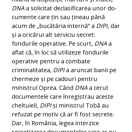
DNA
a solicitat declasificarea unor do­
cu­mente care țin sau țineau până
acum de „bu­cătăria internă“ a
DIPI
, dar
și a ori­cărui alt serviciu secret:
fondurile ope­ra­tive. Pe scurt,
DNA
a
aflat că, în loc să uti­li­zeze fondurile
operative pentru a com­ba­te
criminalitatea,
DIPI
a aruncat banii pe
chermeze și pe cadouri pentru
ministrul Oprea. Când
DNA
a cerut
documentele ca­re înregistrau aceste
cheltuieli,
DIPI
și ministrul Tobă au
refuzat pe motiv că ar fi fost secrete.
Dar, în România, legea in­ter­zice
secretizarea documentelor care ar pu­