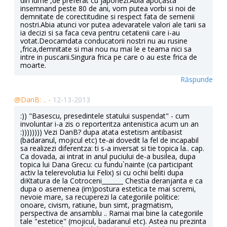
din lume ,de preferat cu japonezi.Abia apoi,asta
insemnand peste 80 de ani, vom putea vorbi si noi de
demnitate de corectitudine si respect fata de semenii
nostri.Abia atunci vor putea adevaratele valori ale tarii sa
ia decizi si sa faca ceva pentru cetatenii care i-au
votat.Deocamdata conducatorii nostri nu au rusine
,frica,demnitate si mai nou nu mai le e teama nici sa
intre in puscarii.Singura frica pe care o au este frica de
moarte.
Răspunde
@DanB: .. -
12-13-2013
:)) "Basescu, presedintele statului suspendat" - cum
involuntar i-a zis o reporteritza antenistica acum un an
:)))))))) Vezi DanB? dupa atata estetism antibasist
(badaranul, mojicul etc) te-ai dovedit la fel de incapabil
sa realizezi diferentza: ti s-a inversat si tie topica la.. cap.
Ca dovada, ai intrat in anul puciului de-a busilea, dupa
topica lui Dana Grecu: cu fundu`nainte (ca participant
activ la telerevolutia lui Felix) si cu ochii beliti dupa
diKtatura de la Cotroceni_______ Chestia deranjanta e ca
dupa o asemenea (im)postura estetica te mai scremi,
nevoie mare, sa recuperezi la categoriile politice:
onoare, civism, ratiune, bun simt, pragmatism,
perspectiva de ansamblu .. Ramai mai bine la categoriile
tale "estetice" (mojicul, badaranul etc). Astea nu prezinta