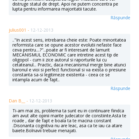
distruge statul de drept. Apoi ne putem concentra pe
lupta pentru informarea majoritatii tacute.
Răspunde
julius001 -
12-12-2013
.."In acest sens, intrebarea cheie este: Poate minoritatea
reformista care se opune acestor evolutii nefaste face
ceva pentru....?"...poate ar fi interesant de lamurit
MECANISMUL ECONOMIC care intretine acest tip de
oligopol - cum ii zice autorul si raporturile lui cu
cetateanul... Practic, daca mecanismul merge bine atunci
baronul e vioi si perfect functional si va exista o presiune
constanta sa-si legitimeze existenta - ceea ce se
intampla acum de fapt..
Răspunde
Dan B__ -
12-12-2013
Ti-am mai zis, problema ta sunt eu in continuare fiindca
am avut alte opinii marite judecator de constiinte.Asta te
roade , dar de fapt e boala ta te macina constant
.Disonanta cognitiva nu are leac, asa ca te iau ca atare
baiete.Bolnavii trebuie menajati.