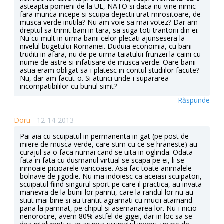
asteapta pomeni de la UE, NATO si daca nu vine nimic
fara munca incepe si scuipa dejectii urat mirositoare, de
musca verde inutila? Nu am voie sa mai votez? Dar am
dreptul sa trimit bani in tara, sa suga toti trantorii din ei.
Nu cu mult in urma banii celor plecati ajunsesera la
nivelul bugetului Romaniei. Duduia economia, cu bani
truditi in afara, nu de pe urma taiatului frunzei la caini cu
nume de astre si infatisare de musca verde. Oare banii
astia eram obligat sa-i platesc in contul studiilor facute?
Nu, dar am facut-o. Si atunci unde-i supararea
incompatibililor cu bunul simt?
Răspunde
Doru -
12-14-2013
Pai aia cu scuipatul in permanenta in gat (pe post de
miere de musca verde, care stim cu ce se hraneste) au
curajul sa o faca numai cand se uita in oglinda. Odata
fata in fata cu dusmanul virtual se scapa pe ei, li se
inmoaie picioarele varicoase. Asa fac toate animalele
bolnave de jigodie. Nu ma indoiesc ca aceiasi scuipatori,
scuipatul fiind singurul sport pe care il practica, au invata
manevra de la bunii lor parinti, care la randul lor nu au
stiut mai bine si au trantit agramati cu mucii atarnand
pana la pamnat, pe chipul si asemanarea lor. Nu-i nicio
nenorocire, avem 80% astfel de gigei, dar in loc sa se