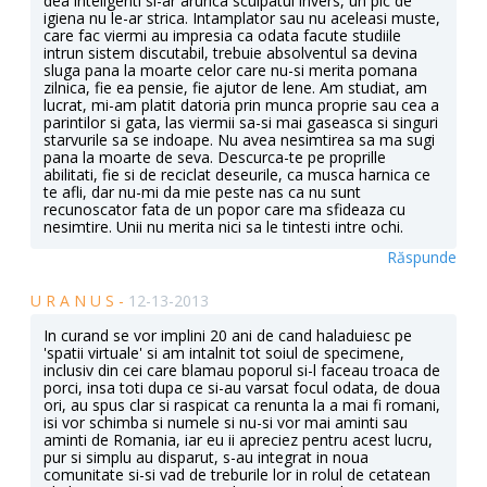
dea inteligenti si-ar arunca scuipatul invers, un pic de
igiena nu le-ar strica. Intamplator sau nu aceleasi muste,
care fac viermi au impresia ca odata facute studiile
intrun sistem discutabil, trebuie absolventul sa devina
sluga pana la moarte celor care nu-si merita pomana
zilnica, fie ea pensie, fie ajutor de lene. Am studiat, am
lucrat, mi-am platit datoria prin munca proprie sau cea a
parintilor si gata, las viermii sa-si mai gaseasca si singuri
starvurile sa se indoape. Nu avea nesimtirea sa ma sugi
pana la moarte de seva. Descurca-te pe proprille
abilitati, fie si de reciclat deseurile, ca musca harnica ce
te afli, dar nu-mi da mie peste nas ca nu sunt
recunoscator fata de un popor care ma sfideaza cu
nesimtire. Unii nu merita nici sa le tintesti intre ochi.
Răspunde
U R A N U S -
12-13-2013
In curand se vor implini 20 ani de cand haladuiesc pe
'spatii virtuale' si am intalnit tot soiul de specimene,
inclusiv din cei care blamau poporul si-l faceau troaca de
porci, insa toti dupa ce si-au varsat focul odata, de doua
ori, au spus clar si raspicat ca renunta la a mai fi romani,
isi vor schimba si numele si nu-si vor mai aminti sau
aminti de Romania, iar eu ii apreciez pentru acest lucru,
pur si simplu au disparut, s-au integrat in noua
comunitate si-si vad de treburile lor in rolul de cetatean