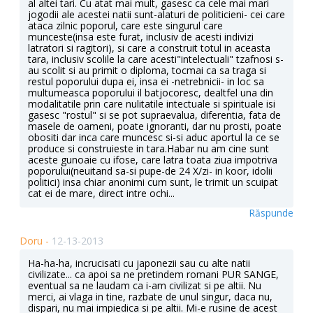
al altei tari. Cu atat mai mult, gasesc ca cele mai mari
jogodii ale acestei natii sunt-alaturi de politicieni- cei care
ataca zilnic poporul, care este singurul care
munceste(insa este furat, inclusiv de acesti indivizi
latratori si ragitori), si care a construit totul in aceasta
tara, inclusiv scolile la care acesti"intelectuali" tzafnosi s-
au scolit si au primit o diploma, tocmai ca sa traga si
restul poporului dupa ei, insa ei -netrebnicii- in loc sa
multumeasca poporului il batjocoresc, dealtfel una din
modalitatile prin care nulitatile intectuale si spirituale isi
gasesc "rostul" si se pot supraevalua, diferentia, fata de
masele de oameni, poate ignoranti, dar nu prosti, poate
obositi dar inca care muncesc si-si aduc aportul la ce se
produce si construieste in tara.Habar nu am cine sunt
aceste gunoaie cu ifose, care latra toata ziua impotriva
poporului(neuitand sa-si pupe-de 24 X/zi- in koor, idolii
politici) insa chiar anonimi cum sunt, le trimit un scuipat
cat ei de mare, direct intre ochi...
Răspunde
Doru -
12-13-2013
Ha-ha-ha, incrucisati cu japonezii sau cu alte natii
civilizate... ca apoi sa ne pretindem romani PUR SANGE,
eventual sa ne laudam ca i-am civilizat si pe altii. Nu
merci, ai vlaga in tine, razbate de unul singur, daca nu,
dispari, nu mai impiedica si pe altii. Mi-e rusine de acest