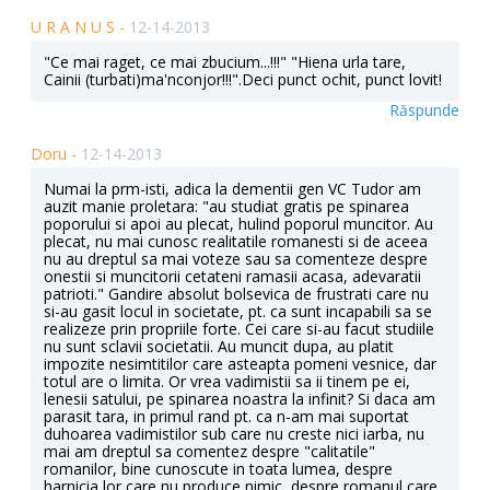
U R A N U S -
12-14-2013
"Ce mai raget, ce mai zbucium...!!!" "Hiena urla tare,
Cainii (turbati)ma'nconjor!!!".Deci punct ochit, punct lovit!
Răspunde
Doru -
12-14-2013
Numai la prm-isti, adica la dementii gen VC Tudor am
auzit manie proletara: "au studiat gratis pe spinarea
poporului si apoi au plecat, hulind poporul muncitor. Au
plecat, nu mai cunosc realitatile romanesti si de aceea
nu au dreptul sa mai voteze sau sa comenteze despre
onestii si muncitorii cetateni ramasii acasa, adevaratii
patrioti." Gandire absolut bolsevica de frustrati care nu
si-au gasit locul in societate, pt. ca sunt incapabili sa se
realizeze prin propriile forte. Cei care si-au facut studiile
nu sunt sclavii societatii. Au muncit dupa, au platit
impozite nesimtitilor care asteapta pomeni vesnice, dar
totul are o limita. Or vrea vadimistii sa ii tinem pe ei,
lenesii satului, pe spinarea noastra la infinit? Si daca am
parasit tara, in primul rand pt. ca n-am mai suportat
duhoarea vadimistilor sub care nu creste nici iarba, nu
mai am dreptul sa comentez despre "calitatile"
romanilor, bine cunoscute in toata lumea, despre
harnicia lor care nu produce nimic, despre romanul care