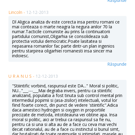
Răspunde
Lincoln -
12-12-2013
Dl Aligica analiza dv este corecta insa pentru romani ce
mai conteaza o marte neagra la negura anilor 70 la
numar.Tacticile comuniste au prins la continuatorii
partidului comunist,Oligarhia se consolideaza sub
protectia votului democratic.Poate lasitatea si
nepasarea romanilor fac parte dintr-un plan ingenios
pentru starpirea oligarhiei romanesti insa sincer ma
indoiesc.
Răspunde
U R A N U S -
12-12-2013
"Stiiintific vorbind, raspunsul este DA..." Moral si politic,
NU..."___---___Mai degraba invers, pentru ca stiintific
analizand, populatia a fost tinuta sub control mental prin
intermediul popimii si (asa-zisilor) intelectuali, votul lor
fiind foarte corect, din punct de vedere 'stiintific".Adica
daca amesteci hydrogen si oxygen in proportiile
precizate de metoda, intotdeauna vei obtine apa. Insa
moral si politic, aici ar trebui ca raspunsul sa fie nu,
pentru ca si una si alta au de a face cu ceva mai vechi
decat rationalul, au de a face cu instinctul si bunul simt,
dar brutalizati de toate regimurile si intimidati, masele au