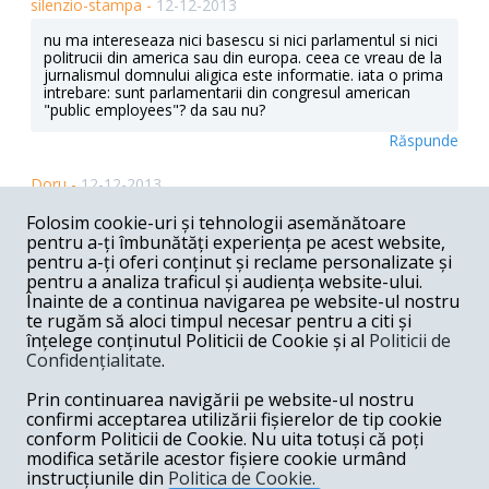
silenzio-stampa -
12-12-2013
nu ma intereseaza nici basescu si nici parlamentul si nici
politrucii din america sau din europa. ceea ce vreau de la
jurnalismul domnului aligica este informatie. iata o prima
intrebare: sunt parlamentarii din congresul american
"public employees"? da sau nu?
Răspunde
Doru -
12-12-2013
Catora dintre voi va este rusine ca sunteti romani? Mie
Folosim cookie-uri și tehnologii asemănătoare
imi este si sila, scarba. Un popor amorf.
pentru a-ți îmbunătăți experiența pe acest website,
pentru a-ți oferi conținut și reclame personalizate și
Răspunde
pentru a analiza traficul și audiența website-ului.
Înainte de a continua navigarea pe website-ul nostru
judex -
12-12-2013
te rugăm să aloci timpul necesar pentru a citi și
înțelege conținutul Politicii de Cookie și al
Politicii de
Martea Neagra pare a fi moneda de schimb pentru
Confidențialitate
.
Marea Neagra. La dreapta Ro, ca si in salonul de la
Mariott, ceea ce ar trebui sa uneasca romanii este
Prin continuarea navigării pe website-ul nostru
ingropat adanc. Iar cei care ar trebui sa dezgroape liantul
isi folosesc pozitia din fruntea alaiului ca sa le cante
confirmi acceptarea utilizării fișierelor de tip cookie
prohodul. Efortul lui DPA de a dezvalui adancurile care
conform Politicii de Cookie. Nu uita totuși că poți
adapostesc monstrul este de admirat nu numai prin
modifica setările acestor fișiere cookie urmând
claritate, ci si prin devotament si curaj.
instrucțiunile din
Politica de Cookie.