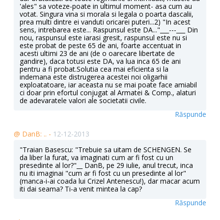
'ales" sa voteze-poate in ultimul moment- asa cum au
votat. Singura vina si morala si legala o poarta dascalii,
prea multi dintre ei vanduti oricarei puteri...2) "In acest
sens, intrebarea este... Raspunsul este DA..."___---___ Din
nou, raspunsul este iarasi gresit, raspunsul este nu si
este probat de peste 65 de ani, foarte accentuat in
acesti ultimi 23 de ani (de o oarecare libertate de
gandire), daca totusi este DA, va lua inca 65 de ani
pentru a fi probat.Solutia cea mai eficienta si la
indemana este distrugerea acestei noi oligarhii
exploatatoare, iar aceasta nu se mai poate face amiabil
ci doar prin efortul conjugat al Armatei & Comp., alaturi
de adevaratele valori ale societatii civile.
Răspunde
@ DanB: .. -
12-12-2013
"Traian Basescu: "Trebuie sa uitam de SCHENGEN. Se
da liber la furat, va imaginati cum ar fi fost cu un
presedinte al lor?"__ DanB, pe 29 iulie, anul trecut, inca
nu iti imaginai "cum ar fi fost cu un presedinte al lor"
(manca-i-ai coada lui Crizel Antenescu!), dar macar acum
iti dai seama? Ti-a venit mintea la cap?
Răspunde