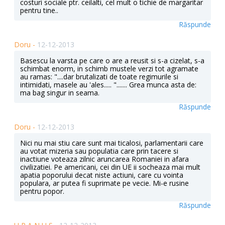
costuri sociale ptr. ceilalti, cel mult o tichie de margaritar
pentru tine..
Răspunde
Doru -
12-12-2013
Basescu la varsta pe care o are a reusit si s-a cizelat, s-a
schimbat enorm, in schimb mustele verzi tot agramate
au ramas: "....dar brutalizati de toate regimurile si
intimidati, masele au 'ales..... "....... Grea munca asta de:
ma bag singur in seama.
Răspunde
Doru -
12-12-2013
Nici nu mai stiu care sunt mai ticalosi, parlamentarii care
au votat mizeria sau populatia care prin tacere si
inactiune voteaza zilnic aruncarea Romaniei in afara
civilizatiei. Pe americani, cei din UE ii socheaza mai mult
apatia poporului decat niste actiuni, care cu vointa
populara, ar putea fi suprimate pe vecie. Mi-e rusine
pentru popor.
Răspunde