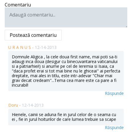
Comentariu
Postează comentariu
U R A N U S -
12-14-2013
Domnule Aligica , la cele doua first name, mai poti sa-ti
adaugi inca doua (desigur cu binecuvantarea vaticanului
si a patriarhiei!) si anume pe cel de Ieremia si Isaia, ca
"daca profet erai si tot mai bine nu le ghiceai" ai perfecta
dreptate, mai ales in titlu, este intr-adevar "Chiar mai
grav decat credeam"...Tema cea mare este ca pare a fi
incurabil!
Răspunde
Doru -
12-14-2013
Hienele, cainii se aduna fie in jurul celor de o seama cu
ei , fie in jurul hoiturilor de care lumea trebuie sa scape
Răspunde