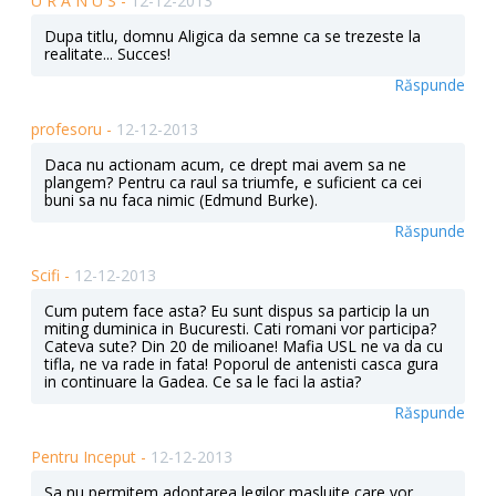
U R A N U S -
12-12-2013
Dupa titlu, domnu Aligica da semne ca se trezeste la
realitate... Succes!
Răspunde
profesoru -
12-12-2013
Daca nu actionam acum, ce drept mai avem sa ne
plangem? Pentru ca raul sa triumfe, e suficient ca cei
buni sa nu faca nimic (Edmund Burke).
Răspunde
Scifi -
12-12-2013
Cum putem face asta? Eu sunt dispus sa particip la un
miting duminica in Bucuresti. Cati romani vor participa?
Cateva sute? Din 20 de milioane! Mafia USL ne va da cu
tifla, ne va rade in fata! Poporul de antenisti casca gura
in continuare la Gadea. Ce sa le faci la astia?
Răspunde
Pentru Inceput -
12-12-2013
Sa nu permitem adoptarea legilor masluite care vor