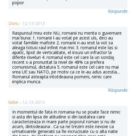
popor
Răspunde
Doru -
12-13-2013
Raspunsul meu este NU, romanii nu merita o guvernare
mai buna: 1. romanii l-au votat pe acest uls, deci au
votat familiile mafiote 2. romanii n-au iesit la vot sa
aleaga totusi raul infinit mai mic 3. romanul este las si
apatic, lipsit de verticalitate, el insusi un infractor la
diferite niveluri 4. romanul este cel care la un sondaj
recent s-a pronuntat la nivel de 48% ca prefera
comunismul, dictatura 5. romanul este cel care nu mai
vrea UE sau NATO, pe motiv ca ce le-au adus acestia...
Romanul asteapta intotdeauna pomeni, nimic care
implica munca
Răspunde
bebe -
12-13-2013
In momentul de fata in romania nu se poate face nimic
si asta din lipsa de atitudine si din lasitatea care
caracterizeaza in mare parte poporul roman si nu de
acum, dintodeauna . Ca sa ne trezim este nevoie ca
urmatoarele generatii sa fie incrucisate cu o alta natie