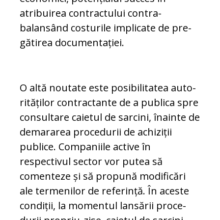
atribuirea con­trac­tului contra­
balansând costurile implicate de pre­
gă­tirea documentației.
O altă noutate este posibilitatea auto­
ri­tă­ților contractante de a publica spre
con­sultare caietul de sarcini, înainte de
de­mararea procedurii de achiziții
publice. Com­paniile active în
respectivul sector vor putea să
comenteze și să propună mo­dificări
ale termenilor de referință. În aces­te
condiții, la momentul lansării proce­