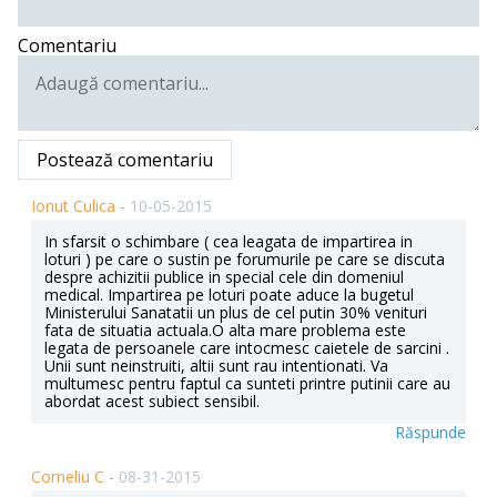
Comentariu
Postează comentariu
Ionut Culica -
10-05-2015
In sfarsit o schimbare ( cea leagata de impartirea in
loturi ) pe care o sustin pe forumurile pe care se discuta
despre achizitii publice in special cele din domeniul
medical. Impartirea pe loturi poate aduce la bugetul
Ministerului Sanatatii un plus de cel putin 30% venituri
fata de situatia actuala.O alta mare problema este
legata de persoanele care intocmesc caietele de sarcini .
Unii sunt neinstruiti, altii sunt rau intentionati. Va
multumesc pentru faptul ca sunteti printre putinii care au
abordat acest subiect sensibil.
Răspunde
Corneliu C -
08-31-2015