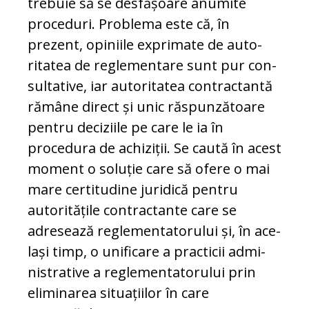
trebuie să se des­fășoare anumite
proceduri. Problema este că, în
prezent, opiniile exprimate de au­to­
ritatea de reglementare sunt pur con­
sultative, iar autoritatea contractantă
ră­mâne direct și unic răspunzătoare
pentru deciziile pe care le ia în
procedura de achi­ziții. Se caută în acest
moment o soluție care să ofere o mai
mare certitudine juri­dică pentru
autoritățile contractante care se
adresează reglementatorului și, în ace­
lași timp, o unificare a practicii admi­
nis­trative a reglementatorului prin
elimi­na­rea situațiilor în care