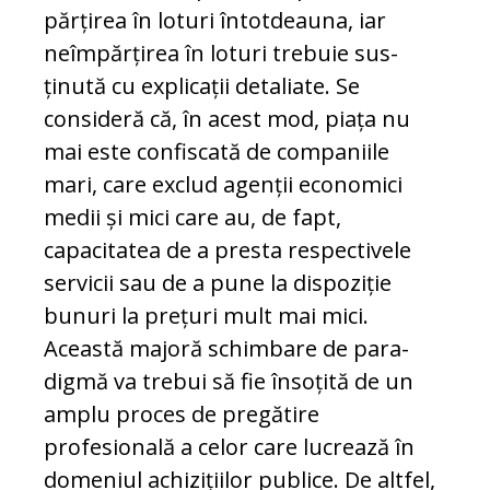
părțirea în loturi întot­deauna, iar
neîm­păr­țirea în loturi trebuie sus­
ținută cu explicații deta­li­a­te. Se
consideră că, în acest mod, piața nu
mai este confiscată de companiile
mari, care exclud agenții economici
medii și mici care au, de fapt,
capacitatea de a pres­ta respectivele
servicii sau de a pune la dispoziție
bunuri la prețuri mult mai mici.
Această majoră schimbare de para­
digmă va trebui să fie însoțită de un
am­plu proces de pregătire
profesională a ce­lor care lucrează în
domeniul achizițiilor pu­blice. De altfel,