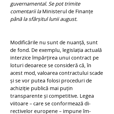
guvernamental.
Se pot trimite
comentarii la
Ministerul de Finanțe
până la sfârșitul lunii august.
Modificările nu sunt de nuanță, sunt
de fond. De exemplu, legislația actuală
in­terzice împărțirea unui contract pe
loturi deoarece se consideră că, în
acest mod, va­loarea contractului scade
și se vor putea folosi pro­ce­duri de
achiziție publică mai puțin
transparente și com­pe­ti­tive. Legea
viitoare – care se conformează di­
rectivelor europene – im­pune îm­