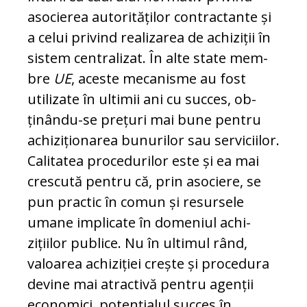
asocierea autorităților con­tractante și
a celui privind realizarea de achiziții în
sis­tem cen­tralizat. În alte sta­te mem­
bre
UE
, aceste me­canisme au fost
utilizate în ultimii ani cu succes, ob­
ținându-se prețuri mai bu­ne pentru
achiziționarea bu­­nurilor sau serviciilor.
Ca­litatea procedurilor este și ea mai
crescută pentru că, prin aso­ciere, se
pun prac­tic în comun și re­sur­sele
umane implicate în domeniul achi­
zițiilor publice. Nu în ultimul rând,
valoa­rea achi­ziției crește și procedura
devine mai atrac­tivă pentru agenții
economici, po­tențialul succes în