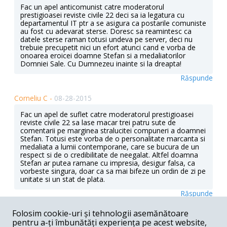
Fac un apel anticomunist catre moderatorul
prestigioasei reviste civile 22 deci sa ia legatura cu
departamentul IT ptr a se asigura ca postarile comuniste
au fost cu adevarat sterse. Doresc sa reamintesc ca
datele sterse raman totusi undeva pe server, deci nu
trebuie precupetit nici un efort atunci cand e vorba de
onoarea eroicei doamne Stefan si a medaliatorilor
Domniei Sale. Cu Dumnezeu inainte si la dreapta!
Răspunde
Corneliu C -
08-28-2015
Fac un apel de suflet catre moderatorul prestigioasei
reviste civile 22 sa lase macar trei patru sute de
comentarii pe marginea stralucitei compuneri a doamnei
Stefan. Totusi este vorba de o personalitate marcanta si
medaliata a lumii contemporane, care se bucura de un
respect si de o credibilitate de neegalat. Altfel doamna
Stefan ar putea ramane cu impresia, desigur falsa, ca
vorbeste singura, doar ca sa mai bifeze un ordin de zi pe
unitate si un stat de plata.
Răspunde
Folosim cookie-uri și tehnologii asemănătoare
Corneliu C -
08-27-2015
pentru a-ți îmbunătăți experiența pe acest website,