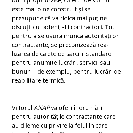
durii propriu-zise, caietul de sarcini
este mai bine construit și se
presupune că va ridica mai puține
discuții cu potențialii con­tractori. Tot
pentru a se ușura munca autorităților
contractante, se preconizează rea­
lizarea de caiete de sarcini standard
pen­tru anumite lucrări, servicii sau
bu­nuri – de exemplu, pentru lucrări de
rea­bilitare termică.
Viitorul
ANAP
va oferi îndrumări
pentru au­toritățile contractante care
au dileme cu privire la felul în care