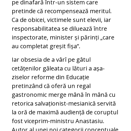
pe dinafară într-un sistem care
pretinde că recompensează meritul.
Ca de obicei, victimele sunt elevii, iar
responsabilitatea se diluează între
inspectorate, minister și părinți „care
au completat greșit fișa”.
Iar obsesia de a vârî pe gâtul
cetățenilor găleata cu lături a așa-
ziselor reforme din Educație
pretinzând că oferă un regal
gastronomic merge mână în mână cu
retorica salvaționist-mesianică servită
la oră de maximă audiență de coruptul
fost viceprim-ministru Anastasiu.
Autor al unei noi categorii conceptuale