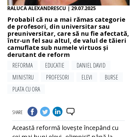
RALUCA ALEXANDRESCU
| 29.07.2025
Probabil că nu a mai rămas categorie
de profesori, din universitar sau
preuniversitar, care să nu fie afectată,
într-un fel sau altul, de valul de tăieri
camuflate sub numele virtuos și
derutant de reform
REFORMA
EDUCATIE
DANIEL DAVID
MINISTRU
PROFESORI
ELEVI
BURSE
PLATA CU ORA
SHARE
Această reformă lovește începând cu
cei mai buni elevi „olimpici” până la