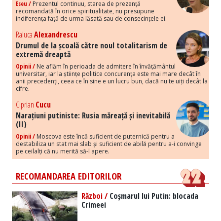
Eseu /
Prezentul continuu, starea de prezență
recomandată în orice spiritualitate, nu presupune
indiferența față de urma lăsată sau de consecințele ei.
Raluca
Alexandrescu
Drumul de la școală către noul totalitarism de
extremă dreaptă
Opinii /
Ne aflăm în perioada de admitere în învățământul
universitar, iar la științe politice concurența este mai mare decât în
anii precedenți, ceea ce în sine e un lucru bun, dacă nu te uiți decât la
cifre.
Ciprian
Cucu
Narațiuni putiniste: Rusia măreață și inevitabilă
(II)
Opinii /
Moscova este încă suficient de puternică pentru a
destabiliza un stat mai slab și suficient de abilă pentru a-i convinge
pe ceilalți că nu merită să-l apere.
RECOMANDAREA EDITORILOR
Război /
Coșmarul lui Putin: blocada
Crimeei