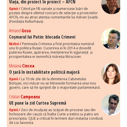
Viața, din proiect în proiect – AFCN
Opinii /
Citind pe FB variate și numeroase luări de
poziție despre ultimul concurs de selecție a proiectelor
AFCN, mi-au atras atenția comentariile lui Adrian Șoaită
(Fundația Kulturhaus).
Armand
Gosu
Coșmarul lui Putin: blocada Crimeei
Război /
Peninsula Crimeea a fost prioritatea numărul
unu în politica Rusiei. Cucerirea ei în 2014 a dovedit
puterea Rusiei, apărarea, menținerea în siguranță și
prosperitatea ei semnifică măreția Moscovei.
Melania
Cincea
O țară în instabilitate politică majoră
Opinii /
La 70 de zile de la demiterea Cabinetului
Bolojan, nici măcar nu se întrevede formarea unui nou
guvern, care să fie sprijinit de o majoritate parlamentară.
Cristian
Campeanu
UE pune la zid Curtea Supremă
Opinii /
Zeci de inculpați au scăpat de procese sau din
închisoare din cauză că Înalta Curte a extins cu patru ani
prescripția. CJUE a criticat în termeni duri instanța condusă
de Lia Savonea.