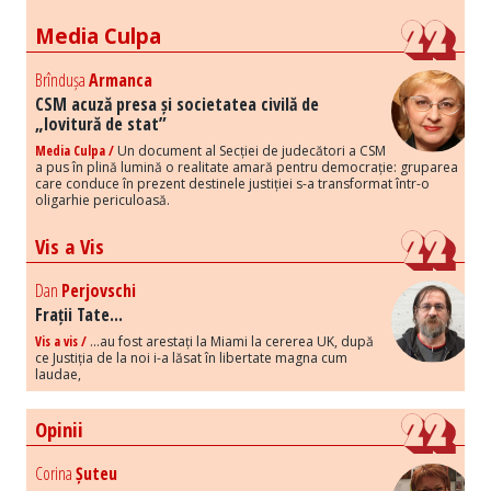
Media Culpa
Brîndușa
Armanca
CSM acuză presa și societatea civilă de
„lovitură de stat”
Media Culpa /
Un document al Secției de judecători a CSM
a pus în plină lumină o realitate amară pentru democrație: gruparea
care conduce în prezent destinele justiției s-a transformat într-o
oligarhie periculoasă.
Vis a Vis
Dan
Perjovschi
Frații Tate...
Vis a vis /
...au fost arestați la Miami la cererea UK, după
ce Justiția de la noi i-a lăsat în libertate magna cum
laudae,
Opinii
Corina
Șuteu