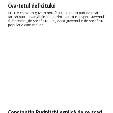
Cvartetul deficitului
Ei, uite că avem guvern nou făcut din patru partide uzate.
Iar cei patru evangheliști sunt doi: Dan și Bolojan. Guvernul
fu botezat ,,de sacrificiu”. Păi, dacă guvernul e de sacrificiu
populația cum mai e?
Constantin Rudnițchi explică de ce scad