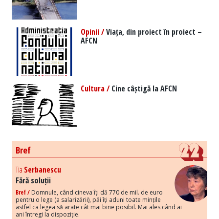
Opinii /
Viața, din proiect în proiect –
AFCN
Cultura /
Cine câștigă la AFCN
Bref
Tia
Serbanescu
Fără soluții
Bref /
Domnule, când cineva îți dă 770 de mil. de euro
pentru o lege (a salarizării), păi îți aduni toate mințile
astfel ca legea să arate cât mai bine posibil. Mai ales când ai
ani întregi la dispoziție.