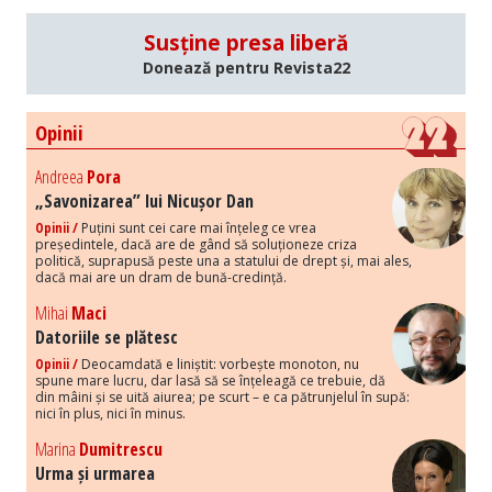
Susține presa liberă
Donează pentru Revista22
Opinii
Andreea
Pora
„Savonizarea” lui Nicușor Dan
Opinii /
Puțini sunt cei care mai înțeleg ce vrea
președintele, dacă are de gând să soluționeze criza
politică, suprapusă peste una a statului de drept și, mai ales,
dacă mai are un dram de bună-credință.
Mihai
Maci
Datoriile se plătesc
Opinii /
Deocamdată e liniștit: vorbește monoton, nu
spune mare lucru, dar lasă să se înțeleagă ce trebuie, dă
din mâini și se uită aiurea; pe scurt – e ca pătrunjelul în supă:
nici în plus, nici în minus.
Marina
Dumitrescu
Urma și urmarea