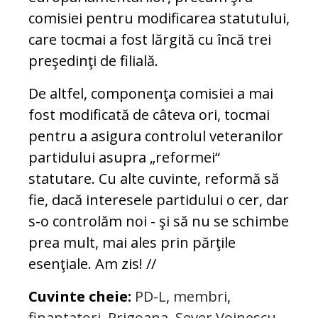
comisiei pentru modificarea statutului,
care tocmai a fost lărgită cu încă trei
preşedinţi de filială.
De altfel, componenţa comisiei a mai
fost modificată de câteva ori, tocmai
pentru a asigura controlul veteranilor
partidului asupra „reformei“
statutare. Cu alte cuvinte, reformă să
fie, dacă interesele partidului o cer, dar
s-o controlăm noi - şi să nu se schimbe
prea mult, mai ales prin părţile
esenţiale. Am zis! //
Cuvinte cheie:
PD-L
,
membri
,
finantatori
,
Prigoana
,
Sever Voinescu
,