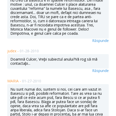
nu cred ca Basescu e in spatele reformistilor. Din multe
motive : unul, ca doamnei Culcer ii place alaturarea
cuvantului "reforma" la numele lui Basescu, asa , fara
discernamant... doar un moft, defapt nici dumneaei nu
crede asta. Doi, TRU se pare ca e de partea anti-
reformistilor, si, cum ii datoreaza intreaga cariera lui
Basescu, n-ar fi niciodata impotriva acestuia. Trei,
Monica Macovei nu e genul de follower. Deloc!
Dimpotriva, e genul care calca pe coada.
Răspunde
judex -
01-28-2010
Doamnã Culcer, Vreþi subiectul anului?Vã rog sã mã
contactaþi...
Răspunde
MARIA -
01-27-2010
Nu sunt numai doi, suntem si noi, cei care am vazut in
Basescu si pdl, posibilii reformatori. Tare as vrea sa nu
uite pdl ce este acum psd, fara Iliescu si ce ar putea fi
pdl, fara Basescu. Blaga ar putea face un sondaj de
opinie, daca vrea sa afle ce popularitate are pdl fara
aripa liberala, adica fara Stolojan. Daca si-ar face un
partid, Stolo i-ar depasi in procentaj, ba ar mai lua ceva