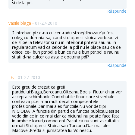
si de la pnl.
Răspunde
vasile blaga -
01-27-2010
2 intrebari ptr.d-na culcer:-radu stroe(dinozaur)a fost
coleg cu domnia-sa;-cand stolojan si stoica vorbeau zi-
de-zi pe la televizor si nu in interiorul pnl era sau nu in
regula?acum vad ca celor de la pdl nu le place sau ca de
obicei ce-i bun ptr.pdl,e bun,ce nu e bun ptr.pdl e rau.nu
stiati d-na culcer ca asta e doctrina pdl?
Răspunde
I.E. -
01-27-2010
Este greu de crezut ca greii
partidului:Blaga,Berceanu,Olteanu,Boc si Flutur chiar vor
accepta schimbarile.Contributiile financiare si verbale
conteaza pt.ei mai mult decat competentele
profesionale.Dar mai ales functiile.Nu vor dezlipi
NICIODATA functia din partid de functia publica.Desi se
vede din ce in ce mai clar ca niciunul nu poate face fata
in ambele locuri,competent.Pacat ca nu sunt ascultati si
urmati Stolojan si Stoica sau Turcanu.Dar mai ales
Macovei,Preda si jumatatea lui Voinescu.