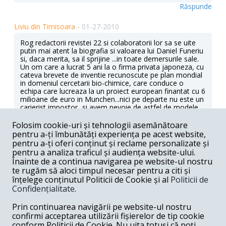
Răspunde
Liviu din Timisoara -
01-27-2010
Rog redactorii revistei 22 si colaboratorii lor sa se uite
putin mai atent la biografia si valoarea lui Daniel Funeriu
si, daca merita, sa il sprijine ...in toate demersurile sale.
Un om care a lucrat 5 ani la o firma privata japoneza, cu
cateva brevete de inventie recunoscute pe plan mondial
in domeniul cercetarii bio-chimice, care conduce o
echipa care lucreaza la un proiect european finantat cu 6
milioane de euro in Munchen...nici pe departe nu este un
carierist impostor...si avem nevoie de astfel de modele,
cat mai vizibile.
Folosim cookie-uri și tehnologii asemănătoare
Răspunde
pentru a-ți îmbunătăți experiența pe acest website,
pentru a-ți oferi conținut și reclame personalizate și
Liviu din Timisoara -
01-27-2010
pentru a analiza traficul și audiența website-ului.
Înainte de a continua navigarea pe website-ul nostru
Cu politica de cadre in interiorul PD-L m-am cam lamurit
te rugăm să aloci timpul necesar pentru a citi și
in momentul in care un Daniel Funeriu, trait ani buni in
înțelege conținutul Politicii de Cookie și al
Politicii de
Franta-doctorat si cercetator, cu fosti colegi de scoala in
Confidențialitate
.
functii cheie in Parlamentul European, avand cunostinte
personale printre cei mai inalti demnitari francezi ...pe
Prin continuarea navigării pe website-ul nostru
lista PD-L de europarlamentari a fost trecut pe pozitia
15. Pe pozitia 5 fiind trecut un obscur presedinte de
confirmi acceptarea utilizării fișierelor de tip cookie
filiala PD-L...Am indoieli referitoare la onestitatea
conform Politicii de Cookie. Nu uita totuși că poți