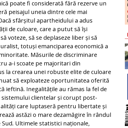
că poate fi considerată fără rezerve un
eră peisajul uneia dintre cele mai
 Dacă sfârșitul apartheidului a adus
ții de culoare, care a putut să își
să voteze, să se deplaseze liber și să
 pluralist, totuși emanciparea economică a
minoritate. Măsurile de discriminare
ru a-i scoate pe majoritari din
 la crearea unei robuste elite de culoare
tinuat să exploateze oportunitatea oferită
ieftină. Inegalitățile au rămas la fel de
 sistemului clientelar și corupt post-
lități care luptaseră pentru libertate și
rează astăzi o mare dezamăgire în rândul
e Sud. Ultimele statistici naționale,