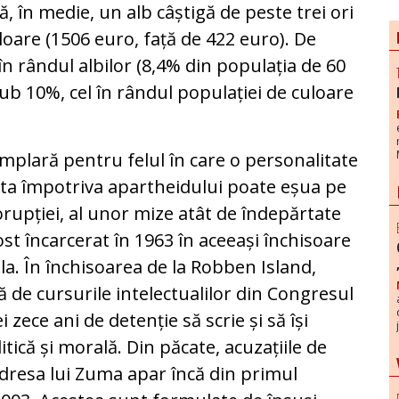
ă, în medie, un alb câștigă de peste trei ori
loare (1506 euro, față de 422 euro). De
n rândul albilor (8,4% din populația de 60
sub 10%, cel în rândul populației de culoare
emplară pentru felul în care o personalitate
pta împotriva apartheidului poate eșua pe
corupției, al unor mize atât de îndepărtate
ost încarcerat în 1963 în aceeași închisoare
la. În închisoarea de la Robben Island,
 de cursurile intelectualilor din Congresul
 zece ani de detenție să scrie și să își
ică și morală. Din păcate, acuzațiile de
adresa lui Zuma apar încă din primul