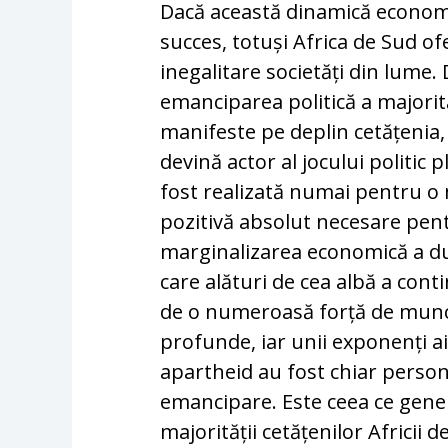
Dacă această dinamică economi
succes, totuși Africa de Sud of
inegalitare societăți din lume.
emanciparea politică a majorită
manifeste pe deplin cetățenia, 
devină actor al jocului politic
fost realizată numai pentru o 
pozitivă absolut necesare pent
marginalizarea economică a dus
care alături de cea albă a con
de o numeroasă forță de muncă 
profunde, iar unii exponenți ai
apartheid au fost chiar persona
emancipare. Este ceea ce gene
majorității cetățenilor Africii d