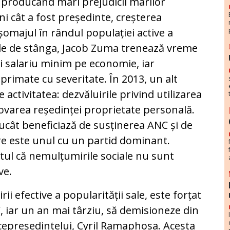
i, producând mari prejudicii marilor
ni cât a fost președinte, creșterea
șomajul în rândul populației active a
sale de stânga, Jacob Zuma trenează vreme
i salariu minim pe economie, iar
eprimate cu severitate. În 2013, un alt
activitatea: dezvăluirile privind utilizarea
ovarea reședinței proprietate personală.
rucât beneficiază de susținerea ANC și de
are este unul cu un partid dominant.
ptul că nemulțumirile sociale nu sunt
ve.
ii efective a popularității sale, este forțat
 iar un an mai târziu, să demisioneze din
icepreședintelui, Cyril Ramaphosa. Acesta