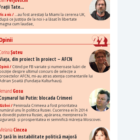
Dan
Perjovschi
Frații Tate...
Vis a vis /
...au fost arestați la Miami la cererea UK,
după ce Justiția de la noi i-a lăsat în libertate
magna cum laudae,
Opinii
Corina
Șuteu
Viața, din proiect în proiect – AFCN
Opinii /
Citind pe FB variate și numeroase luări de
poziție despre ultimul concurs de selecție a
proiectelor AFCN, mi-au atras atenția comentariile lui
Adrian Șoaită (Fundația Kulturhaus).
Armand
Gosu
Coșmarul lui Putin: blocada Crimeei
Război /
Peninsula Crimeea a fost prioritatea
numărul unu în politica Rusiei. Cucerirea ei în 2014
a dovedit puterea Rusiei, apărarea, menținerea în
siguranță și prosperitatea ei semnifică măreția Moscovei.
Melania
Cincea
O țară în instabilitate politică majoră