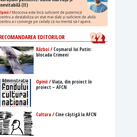
inevitabilă (II)
Opinii /
Moscova este încă suficient de puternică
pentru a destabiliza un stat mai slab și suficient de abilă
pentru a-i convinge pe ceilalți că nu merită să-l apere.
RECOMANDAREA EDITORILOR
Război /
Coșmarul lui Putin:
blocada Crimeei
Opinii /
Viața, din proiect în
proiect – AFCN
Cultura /
Cine câștigă la AFCN