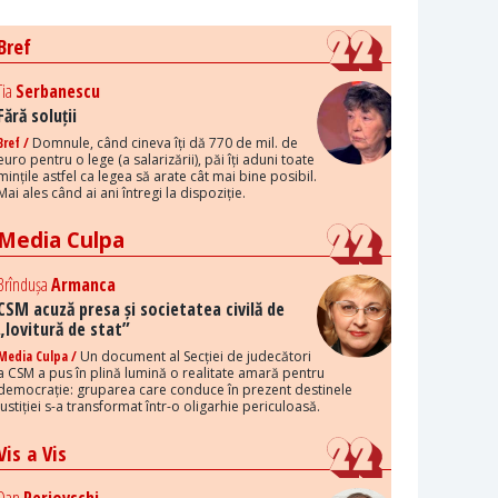
Bref
Tia
Serbanescu
Fără soluții
Bref /
Domnule, când cineva îți dă 770 de mil. de
euro pentru o lege (a salarizării), păi îți aduni toate
mințile astfel ca legea să arate cât mai bine posibil.
Mai ales când ai ani întregi la dispoziție.
Media Culpa
Brîndușa
Armanca
CSM acuză presa și societatea civilă de
„lovitură de stat”
Media Culpa /
Un document al Secției de judecători
a CSM a pus în plină lumină o realitate amară pentru
democrație: gruparea care conduce în prezent destinele
justiției s-a transformat într-o oligarhie periculoasă.
Vis a Vis