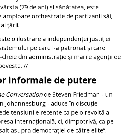
vârsta (79 de ani) și sănătatea, este
e amploare orchestrate de partizanii săi,
l țării.
e o ilustrare a independenței justiției
sistemului pe care l-a patronat și care
-cheie din administrație și marile agenții de
poveste. //
or informale de putere
he Conversation
de Steven Friedman - un
in Johannesburg - aduce în discuție
ede tensiunile recente ca pe o revoltă a
presa internațională, ci, dimpotrivă, ca pe
salt asupra democrației de către elite”.