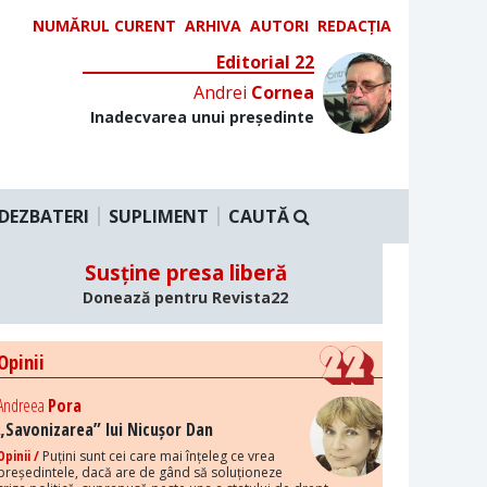
NUMĂRUL CURENT
ARHIVA
AUTORI
REDACȚIA
Editorial 22
Andrei
Cornea
Inadecvarea unui președinte
DEZBATERI
SUPLIMENT
CAUTĂ
Susține presa liberă
Donează pentru Revista22
Opinii
Andreea
Pora
„Savonizarea” lui Nicușor Dan
Opinii /
Puțini sunt cei care mai înțeleg ce vrea
președintele, dacă are de gând să soluționeze