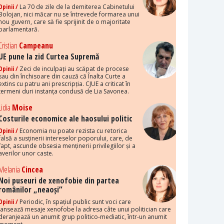
Opinii /
La 70 de zile de la demiterea Cabinetului
Bolojan, nici măcar nu se întrevede formarea unui
nou guvern, care să fie sprijinit de o majoritate
parlamentară.
Cristian
Campeanu
UE pune la zid Curtea Supremă
Opinii /
Zeci de inculpați au scăpat de procese
sau din închisoare din cauză că Înalta Curte a
extins cu patru ani prescripția. CJUE a criticat în
termeni duri instanța condusă de Lia Savonea.
Lidia
Moise
Costurile economice ale haosului politic
Opinii /
Economia nu poate rezista cu retorica
falsă a susținerii intereselor poporului, care, de
fapt, ascunde obsesia menținerii privilegiilor și a
averilor unor caste.
Melania
Cincea
Noi puseuri de xenofobie din partea
românilor „neaoși”
Opinii /
Periodic, în spațiul public sunt voci care
lansează mesaje xenofobe la adresa câte unui politician care
deranjează un anumit grup politico-mediatic, într-un anumit