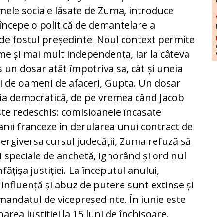
mele sociale lăsate de Zuma, introduce
începe o politică de demantelare a
 de fostul președinte. Noul context permite
irme și mai mult independența, iar la câteva
 un dosar atât împotriva sa, cât și uneia
lii de oameni de afaceri, Gupta. Un dosar
iția democratică, de pe vremea când Jacob
te redeschis: comisioanele încasate
nii franceze în derularea unui contract de
ergiversa cursul judecății, Zuma refuză să
i speciale de anchetă, ignorând și ordinul
fățișa justiției. La începutul anului,
e influență și abuz de putere sunt extinse și
a mandatul de vicepreședinte. În iunie este
ea justiției la 15 luni de închisoare.