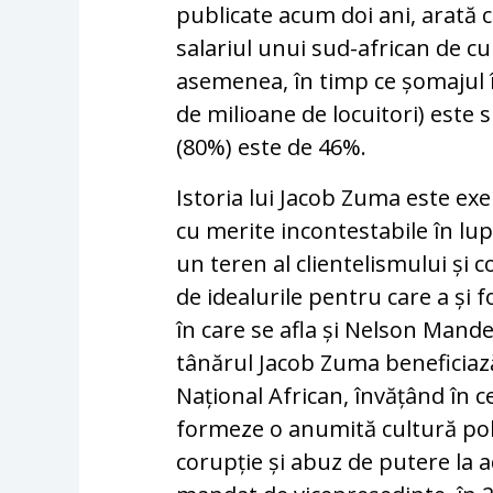
publicate acum doi ani, arată c
salariul unui sud-african de cu
asemenea, în timp ce șomajul î
de milioane de locuitori) este 
(80%) este de 46%.
Istoria lui Jacob Zuma este ex
cu merite incontestabile în lu
un teren al clientelismului și 
de idealurile pentru care a și f
în care se afla și Nelson Mande
tânărul Jacob Zuma beneficiază
Național African, învățând în cei
formeze o anumită cultură polit
corupție și abuz de putere la 