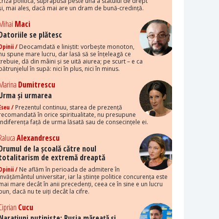
criza politică, suprapusă peste una a statului de drept
și, mai ales, dacă mai are un dram de bună-credință.
Mihai
Maci
Datoriile se plătesc
Opinii /
Deocamdată e liniștit: vorbește monoton,
nu spune mare lucru, dar lasă să se înțeleagă ce
trebuie, dă din mâini și se uită aiurea; pe scurt – e ca
pătrunjelul în supă: nici în plus, nici în minus.
Marina
Dumitrescu
Urma și urmarea
Eseu /
Prezentul continuu, starea de prezență
recomandată în orice spiritualitate, nu presupune
indiferența față de urma lăsată sau de consecințele ei.
Raluca
Alexandrescu
Drumul de la școală către noul
totalitarism de extremă dreaptă
Opinii /
Ne aflăm în perioada de admitere în
învățământul universitar, iar la științe politice concurența este
mai mare decât în anii precedenți, ceea ce în sine e un lucru
bun, dacă nu te uiți decât la cifre.
Ciprian
Cucu
Narațiuni putiniste: Rusia măreață și