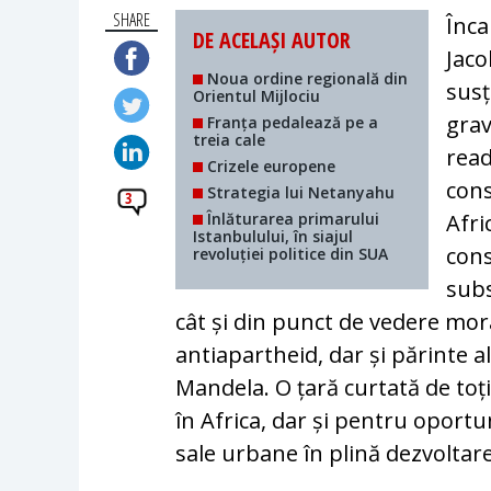
SHARE
Înca
DE ACELAȘI AUTOR
Jaco
Noua ordine regională din
susț
Orientul Mijlociu
grav
Franța pedalează pe a
treia cale
read
Crizele europene
cons
Strategia lui Netanyahu
3
Înlăturarea primarului
Afri
Istanbulului, în siajul
cons
revoluției politice din SUA
subs
cât și din punct de vedere mor
antiapartheid, dar și părinte al
Mandela. O țară curtată de toți 
în Africa, dar și pentru oport
sale urbane în plină dezvoltare