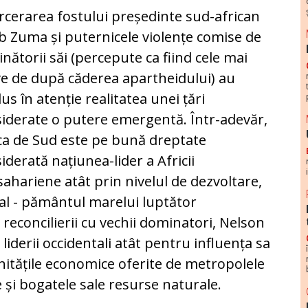
rcerarea fostului președinte sud-african
b Zuma și puternicele violențe comise de
inătorii săi (percepute ca fiind cele mai
e de după căderea apartheidului) au
us în atenție realitatea unei țări
iderate o putere emergentă. Într-adevăr,
ca de Sud este pe bună dreptate
iderată națiunea-lider a Africii
ahariene atât prin nivelul de dezvoltare,
al - pământul marelui luptător
 reconcilierii cu vechii dominatori, Nelson
liderii occidentali atât pentru influența sa
unitățile economice oferite de metropolele
 și bogatele sale resurse naturale.