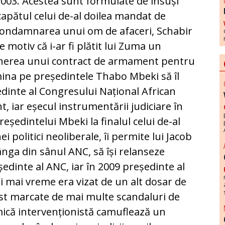
2003. Acestea sunt formulate de însuși
 capătul celui de-al doilea mandat de
, condamnarea unui om de afaceri, Schabir
e motiv că i-ar fi plătit lui Zuma un
ținerea unui contract de armament pentru
mina pe președintele Thabo Mbeki să îl
dinte al Congresului Național African
, iar eșecul instrumentării judiciare în
ședintelui Mbeki la finalul celui de-al
 politici neoliberale, îi permite lui Jacob
ânga din sânul ANC, să își relanseze
ședinte al ANC, iar în 2009 președinte al
ani mai vreme era vizat de un alt dosar de
ost marcate de mai multe scandaluri de
omică intervenționistă camuflează un