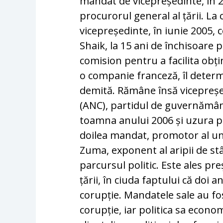
mandat de vicepreședinte, în 
procurorul general al țării. La
vicepreședinte, în iunie 2005
Shaik, la 15 ani de închisoare p
comision pentru a facilita ob
o companie franceză, îl deter
demită. Rămâne însă vicepreșe
(ANC), partidul de guvernământ
toamna anului 2006 și uzura pre
doilea mandat, promotor al unei
Zuma, exponent al aripii de st
parcursul politic. Este ales pre
țării, în ciuda faptului că doi 
corupție. Mandatele sale au f
corupție, iar politica sa econ