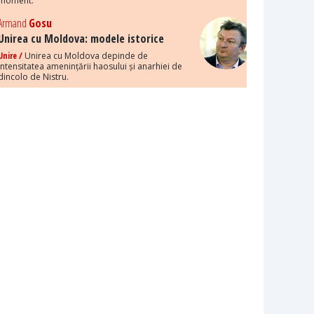
moment.
Armand
Gosu
Unirea cu Moldova: modele istorice
Unire /
Unirea cu Moldova depinde de
intensitatea amenințării haosului și anarhiei de
dincolo de Nistru.