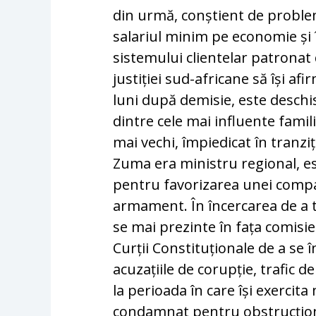
din urmă, conștient de proble
salariul minim pe economie și 
sistemului clientelar patronat
justiției sud-africane să își af
luni după demisie, este deschis
dintre cele mai influente fami
mai vechi, împiedicat în tranz
Zuma era ministru regional, es
pentru favorizarea unei compa
armament. În încercarea de a t
se mai prezinte în fața comisie
Curții Constituționale de a se în
acuzațiile de corupție, trafic d
la perioada în care își exercit
condamnat pentru obstrucționar