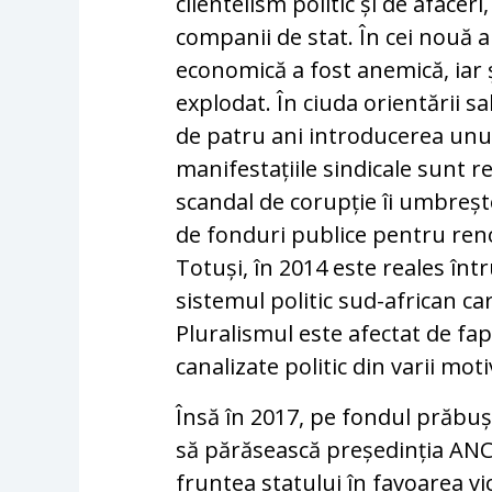
clientelism politic și de afacer
companii de stat. În cei nouă a
economică a fost anemică, iar 
explodat. În ciuda orientării 
de patru ani introducerea unu
manifestațiile sindicale sunt r
scandal de corupție îi umbrește 
de fonduri publice pentru ren
Totuși, în 2014 este reales înt
sistemul politic sud-african c
Pluralismul este afectat de fa
canalizate politic din varii moti
Însă în 2017, pe fondul prăbușir
să părăsească președinția ANC,
fruntea statului în favoarea v