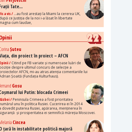
Dan
Perjovschi
Frații Tate...
Vis a vis /
...au fost arestați la Miami la cererea UK,
după ce Justiția de la noi i-a lăsat în libertate
magna cum laudae,
Opinii
Corina
Șuteu
Viața, din proiect în proiect – AFCN
Opinii /
Citind pe FB variate și numeroase luări de
poziție despre ultimul concurs de selecție a
proiectelor AFCN, mi-au atras atenția comentariile lui
Adrian Șoaită (Fundația Kulturhaus).
Armand
Gosu
Coșmarul lui Putin: blocada Crimeei
Război /
Peninsula Crimeea a fost prioritatea
numărul unu în politica Rusiei. Cucerirea ei în 2014
a dovedit puterea Rusiei, apărarea, menținerea în
siguranță și prosperitatea ei semnifică măreția Moscovei.
Melania
Cincea
O țară în instabilitate politică majoră