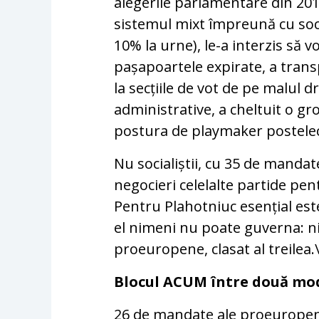
alegerile parlamentare din 201
sistemul mixt împreună cu socia
10% la urne), le-a interzis să 
pașapoartele expirate, a transp
la secțiile de vot de pe malul d
administrative, a cheltuit o gr
postura de playmaker postelec
Nu socialiștii, cu 35 de mandate
negocieri celelalte partide pen
Pentru Plahotniuc esențial este 
el nimeni nu poate guverna: ni
proeuropene, clasat al treilea.
Blocul ACUM între două modu
26 de mandate ale proeuropeni