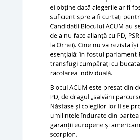
ei obține dacă alegerile ar fi f
suficient spre a fi curtați pen
Candidații Blocului ACUM au s
de a nu face alianță cu PD, PSR
la Orhei). Cine nu va rezista î
esențială: în fostul parlament 
transfugi cumpărați cu bucata.
racolarea individuală.
Blocul ACUM este presat din dou
PD, de dragul „salvării parcur
Năstase și colegilor lor li se
umilințele îndurate din partea
garanții europene și americane.
scorpion.