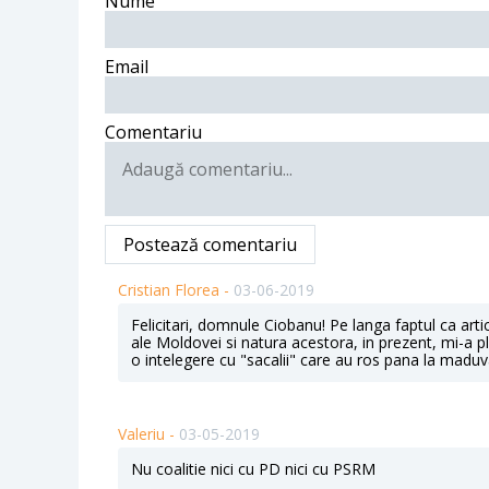
Nume
Email
Comentariu
Postează comentariu
Cristian Florea -
03-06-2019
Felicitari, domnule Ciobanu! Pe langa faptul ca artic
ale Moldovei si natura acestora, in prezent, mi-a 
o intelegere cu "sacalii" care au ros pana la madu
Valeriu -
03-05-2019
Nu coalitie nici cu PD nici cu PSRM