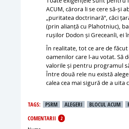
Toate exigențele sunt pentru in
ACUM, cărora li se cere să-și a
„puritatea doctrinară“, căci ța
(prin alianță cu Plahotniuc), b
rușilor Dodon și Greceanîi, ei în
În realitate, tot ce are de făcu
oamenilor care l-au votat. Să 
valorile și pentru programul său
Între două rele nu există aleger
calea cea mai sigură de a uita 
TAGS:
PSRM
ALEGERI
BLOCUL ACUM
COMENTARII
2