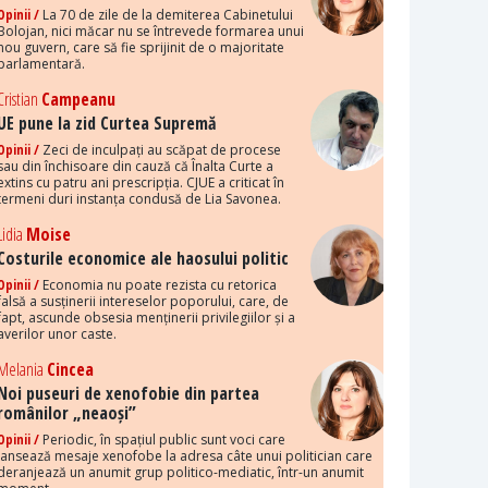
Opinii /
La 70 de zile de la demiterea Cabinetului
Bolojan, nici măcar nu se întrevede formarea unui
nou guvern, care să fie sprijinit de o majoritate
parlamentară.
Cristian
Campeanu
UE pune la zid Curtea Supremă
Opinii /
Zeci de inculpați au scăpat de procese
sau din închisoare din cauză că Înalta Curte a
extins cu patru ani prescripția. CJUE a criticat în
termeni duri instanța condusă de Lia Savonea.
Lidia
Moise
Costurile economice ale haosului politic
Opinii /
Economia nu poate rezista cu retorica
falsă a susținerii intereselor poporului, care, de
fapt, ascunde obsesia menținerii privilegiilor și a
averilor unor caste.
Melania
Cincea
Noi puseuri de xenofobie din partea
românilor „neaoși”
Opinii /
Periodic, în spațiul public sunt voci care
lansează mesaje xenofobe la adresa câte unui politician care
deranjează un anumit grup politico-mediatic, într-un anumit