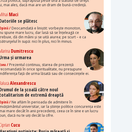
criza politică, suprapusă peste una a statului de drept
și, mai ales, dacă mai are un dram de bună-credință.
Mihai
Maci
Datoriile se plătesc
Opinii /
Deocamdată e liniștit: vorbește monoton,
nu spune mare lucru, dar lasă să se înțeleagă ce
trebuie, dă din mâini și se uită aiurea; pe scurt – e ca
pătrunjelul în supă: nici în plus, nici în minus.
Marina
Dumitrescu
Urma și urmarea
Eseu /
Prezentul continuu, starea de prezență
recomandată în orice spiritualitate, nu presupune
indiferența față de urma lăsată sau de consecințele ei.
Raluca
Alexandrescu
Drumul de la școală către noul
totalitarism de extremă dreaptă
Opinii /
Ne aflăm în perioada de admitere în
învățământul universitar, iar la științe politice concurența este
mai mare decât în anii precedenți, ceea ce în sine e un lucru
bun, dacă nu te uiți decât la cifre.
Ciprian
Cucu
Narațiuni putiniste: Rusia măreață și