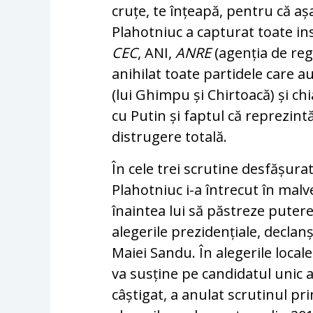
cruțe, te înțeapă, pentru că așa
Plahotniuc a capturat toate inst
CEC
, ANI,
ANRE
(agenția de reg
anihilat toate partidele care au
(lui Ghimpu și Chirtoacă) și ch
cu Putin și faptul că reprezintă 
distrugere totală.
În cele trei scrutine desfășura
Plahotniuc i-a întrecut în malv
înaintea lui să păstreze putere
alegerile prezidențiale, decla
Maiei Sandu. În alegerile locale
va susține pe candidatul unic a
câștigat, a anulat scrutinul pr