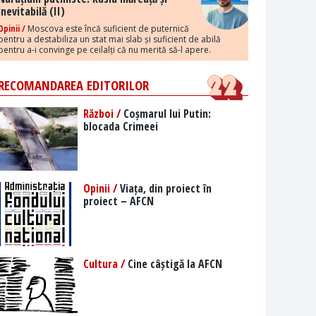
inevitabilă (II)
Opinii /
Moscova este încă suficient de puternică
pentru a destabiliza un stat mai slab și suficient de abilă
pentru a-i convinge pe ceilalți că nu merită să-l apere.
RECOMANDAREA EDITORILOR
Război /
Coșmarul lui Putin:
blocada Crimeei
Opinii /
Viața, din proiect în
proiect – AFCN
Cultura /
Cine câștigă la AFCN