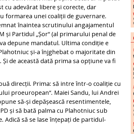
ost cu adevărat libere și corecte, dar
tru formarea unei coaliții de guvernare.
emnat înaintea scrutinului angajamentul
M și Partidul „Șor“ (al primarului penal de
și va depune mandatul. Ultima condiție e
Plahotniuc și-a înjghebat o majoritate din
 Și de această dată prima sa opțiune va fi
ă direcții. Prima: să intre într-o coaliție cu
sului proeuropean“. Maiei Sandu, lui Andrei
 propune să-și depășească resentimentele,
 PD și să bată palma cu Plahotniuc sub
 Adică să se lase înțepați de partidul-