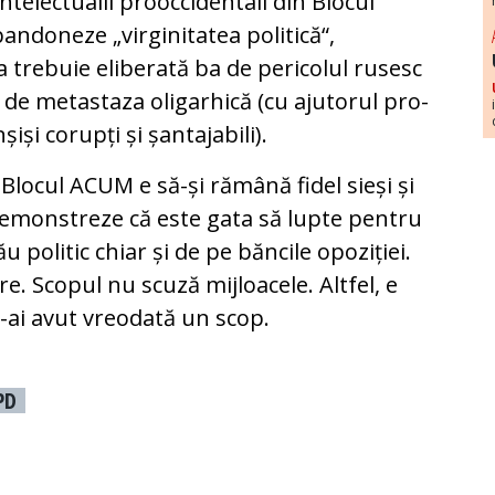
telectualii prooccidentali din Blocul
bandoneze „virginitatea politică“,
ra trebuie eliberată ba de pericolul rusesc
a de metastaza oligarhică (cu ajutorul pro-
șiși corupți și șantajabili).
t Blocul ACUM e să-și rămână fidel sieși și
demonstreze că este gata să lupte pentru
 politic chiar și de pe băncile opoziției.
e. Scopul nu scuză mijloacele. Alt­fel, e
c-ai avut vreodată un scop.
PD