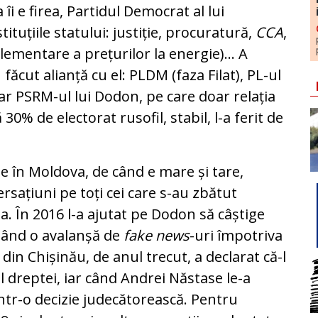
 îi e firea, Partidul Democrat al lui
ituțiile statului: justiție, procuratură,
CCA
,
lementare a prețurilor la energie)... A
 făcut alianță cu el: PLDM (faza Filat), PL-ul
iar PSRM-ul lui Dodon, pe care doar relația
30% de electorat rusofil, stabil, l-a ferit de
te în Moldova, de când e mare și tare,
ersațiuni pe toți cei care s-au zbătut
a. În 2016 l-a ajutat pe Dodon să câștige
nșând o avalanșă de
fake news
-uri împotriva
 din Chișinău, de anul trecut, a declarat că-l
l dreptei, iar când Andrei Năstase le-a
intr-o decizie judecătorească. Pentru