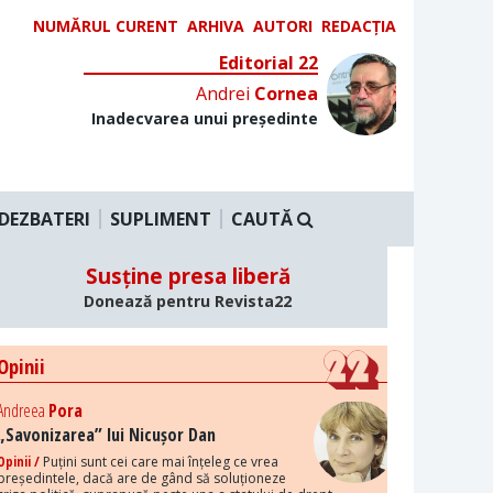
NUMĂRUL CURENT
ARHIVA
AUTORI
REDACȚIA
Editorial 22
Andrei
Cornea
Inadecvarea unui președinte
DEZBATERI
SUPLIMENT
CAUTĂ
Susține presa liberă
Donează pentru Revista22
Opinii
Andreea
Pora
„Savonizarea” lui Nicușor Dan
Opinii /
Puțini sunt cei care mai înțeleg ce vrea
președintele, dacă are de gând să soluționeze