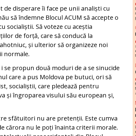
 de disperare îi face pe unii analiști cu
șinău să îndemne Blocul ACUM să accepte o
cu socialiștii. Să voteze cu aceștia
iilor de forță, care să conducă la
lahotniuc, și ulterior să organizeze noi
ii normale.
M i se propun două moduri de a se sinucide
imul care a pus Moldova pe butuci, ori să
t, socialiștii, care pledează pentru
va și îngroparea visului său european și,
re sfătuitori nu are pretenții. Este cumva
de cărora nu le poți înainta criterii morale.