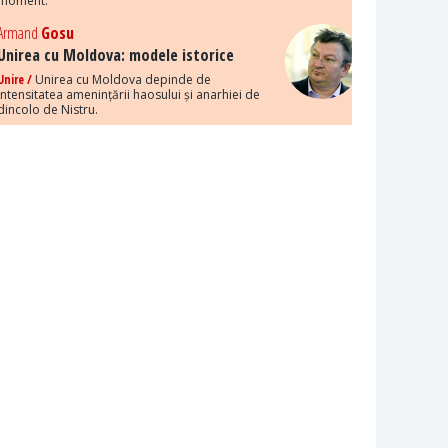
moment.
Armand
Gosu
Unirea cu Moldova: modele istorice
Unire /
Unirea cu Moldova depinde de
intensitatea amenințării haosului și anarhiei de
dincolo de Nistru.