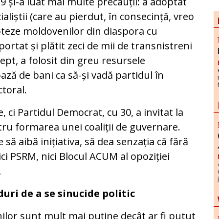
9 și-a luat mai multe precauții: a adoptat
liștii (care au pierdut, în consecință, vreo
voteze moldovenilor din diaspora cu
ortat și plătit zeci de mii de transnistreni
rept, a folosit din greu resursele
oază de bani ca să-și vadă partidul în
toral.
, ci Partidul Democrat, cu 30, a invitat la
tru formarea unei coaliții de guvernare.
să aibă inițiativa, să dea senzația că fără
ci PSRM, nici Blocul ACUM al opoziției
\
ri de a se sinucide politic
lor sunt mult mai puține decât ar fi putut