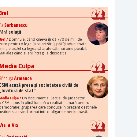
Bref
Tia
Serbanescu
Fără soluții
Bref /
Domnule, când cineva îți dă 770 de mil. de
euro pentru o lege (a salarizării), păi îți aduni toate
mințile astfel ca legea să arate cât mai bine posibil.
Mai ales când ai ani întregi la dispoziție.
Media Culpa
Brîndușa
Armanca
CSM acuză presa și societatea civilă de
„lovitură de stat”
Media Culpa /
Un document al Secției de judecători
a CSM a pus în plină lumină o realitate amară pentru
democrație: gruparea care conduce în prezent destinele
justiției s-a transformat într-o oligarhie periculoasă.
Vis a Vis