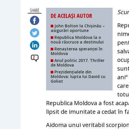
SHARE
Scur
DE ACELAȘI AUTOR
Repu
John Bolton la Chișinău –
asigurări oportune
nime
Republica Moldova la o
pent
nouă răscruce a destinului
Renașterea speranței în
salv
Moldova
2
ocup
Anul politic 2017. Thriller
de Moldova
sunt
Prezidențialele din
ani“
Moldova: lupta lui David cu
Goliat
care
tot
Republica Moldova a fost acap
lipsit de imunitate a cedat în fa
Aidoma unui veritabil scorpion,