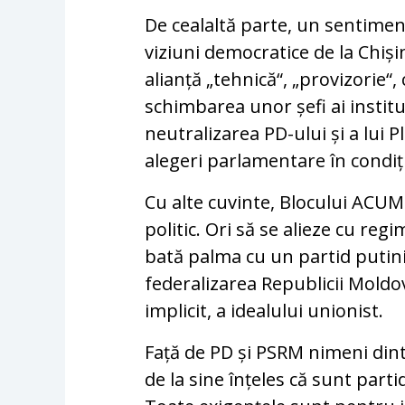
De cealaltă parte, un sentiment
viziuni democratice de la Chi
alianță „tehnică“, „provizorie“, 
schimbarea unor șefi ai instituț
neutralizarea PD-ului și a lui P
alegeri parlamentare în condiț
Cu alte cuvinte, Blocului ACU
politic. Ori să se alieze cu reg
bată palma cu un partid putinis
federalizarea Republicii Moldo
implicit, a idealului unionist.
Față de PD și PSRM nimeni dint
de la sine înțeles că sunt parti