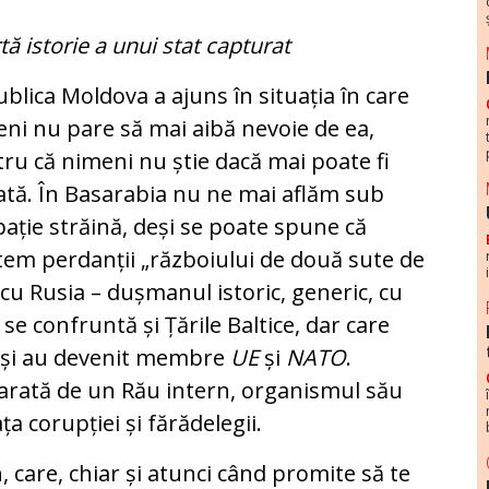
tă istorie a unui stat capturat
blica Moldova a ajuns în situația în care
ni nu pare să mai aibă nevoie de ea,
ru că nimeni nu știe dacă mai poate fi
ată. În Basarabia nu ne mai aflăm sub
ație străină, deși se poate spune că
em perdanții „războiului de două sute de
 cu Rusia – dușmanul istoric, generic, cu
 se confruntă și Țările Baltice, dar care
uși au devenit membre
UE
și
NATO
.
arată de un Rău intern, organismul său
ța corupției și fărădelegii.
 care, chiar și atunci când promite să te