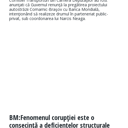
Comisiei Transporturi din Camera Deputaţilor au fost
anunţati că Guvernul renunţă la pregătirea proiectului
autostrăzii Comarnic-Braşov cu Banca Mondială,
intenţionând să realizeze drumul în parteneriat public-
privat, sub coordonarea lui Narcis Neaga.
BM:Fenomenul corupţiei este o
consecinţă a deficienţelor structurale