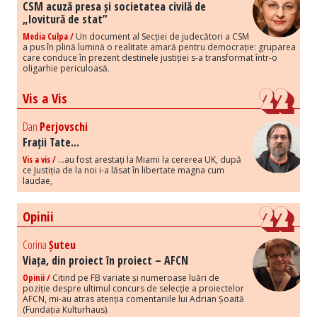
CSM acuză presa și societatea civilă de
„lovitură de stat”
Media Culpa /
Un document al Secției de judecători a CSM
a pus în plină lumină o realitate amară pentru democrație: gruparea
care conduce în prezent destinele justiției s-a transformat într-o
oligarhie periculoasă.
Vis a Vis
Dan
Perjovschi
Frații Tate...
Vis a vis /
...au fost arestați la Miami la cererea UK, după
ce Justiția de la noi i-a lăsat în libertate magna cum
laudae,
Opinii
Corina
Șuteu
Viața, din proiect în proiect – AFCN
Opinii /
Citind pe FB variate și numeroase luări de
poziție despre ultimul concurs de selecție a proiectelor
AFCN, mi-au atras atenția comentariile lui Adrian Șoaită
(Fundația Kulturhaus).