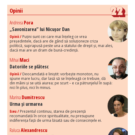
Opinii
Andreea
Pora
„Savonizarea” lui Nicușor Dan
Opinii /
Puțini sunt cei care mai înțeleg ce vrea
președintele, dacă are de gând să soluționeze criza
politică, suprapusă peste una a statului de drept și, mai ales,
dacă mai are un dram de bună-credință.
Mihai
Maci
Datoriile se plătesc
Opinii /
Deocamdată e liniștit: vorbește monoton, nu
spune mare lucru, dar lasă să se înțeleagă ce trebuie, dă
din mâini și se uită aiurea; pe scurt – e ca pătrunjelul în supă:
nici în plus, nici în minus.
Marina
Dumitrescu
Urma și urmarea
Eseu /
Prezentul continuu, starea de prezență
recomandată în orice spiritualitate, nu presupune
indiferența față de urma lăsată sau de consecințele ei.
Raluca
Alexandrescu