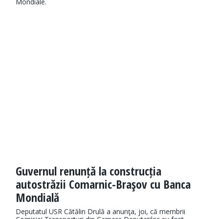
Mondiale.
Guvernul renunță la construcția
autostrăzii Comarnic-Braşov cu Banca
Mondială
Deputatul USR Cătălin Drulă a anunţa, joi, că membrii