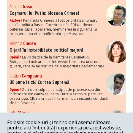
Armand
Gosu
Coșmarul lui Putin: blocada Crimeei
Război /
Peninsula Crimeea a fost prioritatea numărul
unu în politica Rusiei. Cucerirea ei în 2014 a dovedit
puterea Rusiei, apărarea, menținerea în siguranță și
prosperitatea ei semnifică măreția Moscovei.
Melania
Cincea
O țară în instabilitate politică majoră
Opinii /
La 70 de zile de la demiterea Cabinetului
Bolojan, nici măcar nu se întrevede formarea unui nou
guvern, care să fie sprijinit de o majoritate parlamentară.
Cristian
Campeanu
UE pune la zid Curtea Supremă
Opinii /
Zeci de inculpați au scăpat de procese sau din
închisoare din cauză că Înalta Curte a extins cu patru ani
prescripția. CJUE a criticat în termeni duri instanța condusă
de Lia Savonea.
Lidia
Moise
Costurile economice ale haosului politic
Folosim cookie-uri și tehnologii asemănătoare
Opinii /
Economia nu poate rezista cu retorica falsă a
pentru a-ți îmbunătăți experiența pe acest website,
susținerii intereselor poporului, care, de fapt, ascunde