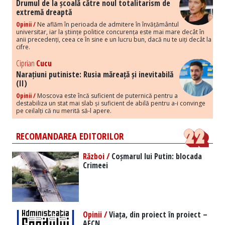
Drumul de la școală către noul totalitarism de
extremă dreaptă
Opinii /
Ne aflăm în perioada de admitere în învățământul
universitar, iar la științe politice concurența este mai mare decât în
anii precedenți, ceea ce în sine e un lucru bun, dacă nu te uiți decât la
cifre.
Ciprian
Cucu
Narațiuni putiniste: Rusia măreață și inevitabilă
(II)
Opinii /
Moscova este încă suficient de puternică pentru a
destabiliza un stat mai slab și suficient de abilă pentru a-i convinge
pe ceilalți că nu merită să-l apere.
RECOMANDAREA EDITORILOR
Război /
Coșmarul lui Putin: blocada
Crimeei
Opinii /
Viața, din proiect în proiect –
AFCN