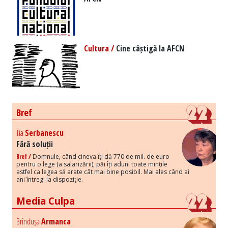
Cultura /
Cine câștigă la AFCN
Bref
Tia
Serbanescu
Fără soluții
Bref /
Domnule, când cineva îți dă 770 de mil. de euro
pentru o lege (a salarizării), păi îți aduni toate mințile
astfel ca legea să arate cât mai bine posibil. Mai ales când ai
ani întregi la dispoziție.
Media Culpa
Brîndușa
Armanca