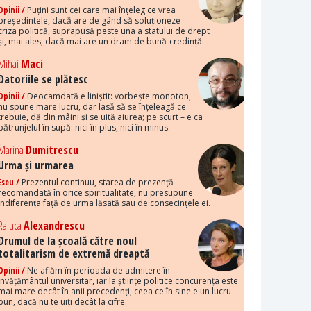
Opinii /
Puțini sunt cei care mai înțeleg ce vrea
președintele, dacă are de gând să soluționeze
criza politică, suprapusă peste una a statului de drept
și, mai ales, dacă mai are un dram de bună-credință.
Mihai
Maci
Datoriile se plătesc
Opinii /
Deocamdată e liniștit: vorbește monoton,
nu spune mare lucru, dar lasă să se înțeleagă ce
trebuie, dă din mâini și se uită aiurea; pe scurt – e ca
pătrunjelul în supă: nici în plus, nici în minus.
Marina
Dumitrescu
Urma și urmarea
Eseu /
Prezentul continuu, starea de prezență
recomandată în orice spiritualitate, nu presupune
indiferența față de urma lăsată sau de consecințele ei.
Raluca
Alexandrescu
Drumul de la școală către noul
totalitarism de extremă dreaptă
Opinii /
Ne aflăm în perioada de admitere în
învățământul universitar, iar la științe politice concurența este
mai mare decât în anii precedenți, ceea ce în sine e un lucru
bun, dacă nu te uiți decât la cifre.