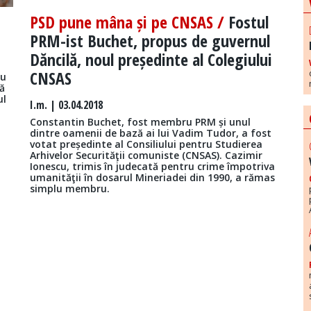
PSD pune mâna și pe CNSAS /
Fostul
PRM-ist Buchet, propus de guvernul
Dăncilă, noul președinte al Colegiului
CNSAS
ru
ă
ul
I.m.
| 03.04.2018
Constantin Buchet, fost membru PRM și unul
dintre oamenii de bază ai lui Vadim Tudor, a fost
votat președinte al Consiliului pentru Studierea
Arhivelor Securităţii comuniste (CNSAS). Cazimir
Ionescu, trimis în judecată pentru crime împotriva
umanităţii în dosarul Mineriadei din 1990, a rămas
simplu membru.