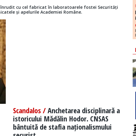
nrudit cu cel fabricat în laboratoarele fostei Securități
nicatele și apelurile Academiei Române.
Scandalos /
Anchetarea disciplinară a
istoricului Mădălin Hodor. CNSAS
bântuită de stafia naționalismului
securist