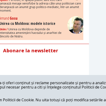
lansează mesaje xenofobe la adresa câte unui politician care
deranjează un anumit grup politico-mediatic, într-un anumit
moment.
Armand
Gosu
Unirea cu Moldova: modele istorice
Unire /
Unirea cu Moldova depinde de
intensitatea amenințării haosului și anarhiei de
dincolo de Nistru.
Abonare la newsletter
ți oferi conținut și reclame personalizate și pentru a anali
l necesar pentru a citi și înțelege conținutul Politicii de Co
 Politicii de Cookie. Nu uita totuși că poți modifica setările 