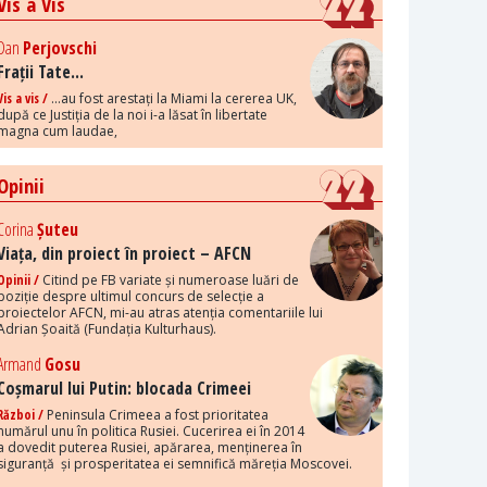
Vis a Vis
Dan
Perjovschi
Frații Tate...
Vis a vis /
...au fost arestați la Miami la cererea UK,
după ce Justiția de la noi i-a lăsat în libertate
magna cum laudae,
Opinii
Corina
Șuteu
Viața, din proiect în proiect – AFCN
Opinii /
Citind pe FB variate și numeroase luări de
poziție despre ultimul concurs de selecție a
proiectelor AFCN, mi-au atras atenția comentariile lui
Adrian Șoaită (Fundația Kulturhaus).
Armand
Gosu
Coșmarul lui Putin: blocada Crimeei
Război /
Peninsula Crimeea a fost prioritatea
numărul unu în politica Rusiei. Cucerirea ei în 2014
a dovedit puterea Rusiei, apărarea, menținerea în
siguranță și prosperitatea ei semnifică măreția Moscovei.