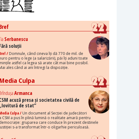
Bref
Tia
Serbanescu
Fără soluții
Bref /
Domnule, când cineva îți dă 770 de mil. de
euro pentru o lege (a salarizării), păi îți aduni toate
mințile astfel ca legea să arate cât mai bine posibil.
Mai ales când ai ani întregi la dispoziție.
Media Culpa
Brîndușa
Armanca
CSM acuză presa și societatea civilă de
„lovitură de stat”
Media Culpa /
Un document al Secției de judecători
a CSM a pus în plină lumină o realitate amară pentru
democrație: gruparea care conduce în prezent destinele
justiției s-a transformat într-o oligarhie periculoasă.