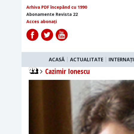
Arhiva PDF începând cu 1990
Abonamente Revista 22
Acces abonați
ACASĂ
ACTUALITATE
INTERNAȚ
Cazimir Ionescu