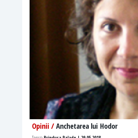
Opinii /
Anchetarea lui Hodor
Tereza
Brindusa Palade | 29.05.2018