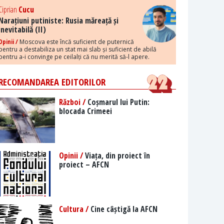
Ciprian
Cucu
Narațiuni putiniste: Rusia măreață și
inevitabilă (II)
Opinii /
Moscova este încă suficient de puternică
pentru a destabiliza un stat mai slab și suficient de abilă
pentru a-i convinge pe ceilalți că nu merită să-l apere.
RECOMANDAREA EDITORILOR
Război /
Coșmarul lui Putin:
blocada Crimeei
Opinii /
Viața, din proiect în
proiect – AFCN
Cultura /
Cine câștigă la AFCN