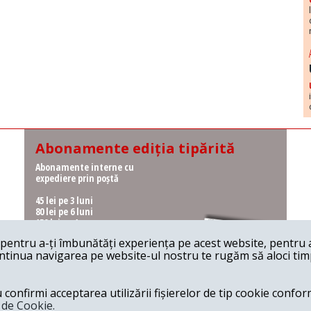
Abonamente ediția tipărită
Abonamente interne cu
expediere prin poștă
45 lei pe 3 luni
80 lei pe 6 luni
150 lei pe 1 an
entru a-ți îmbunătăți experiența pe acest website, pentru a-
Abonamente interne cu
ontinua navigarea pe website-ul nostru te rugăm să aloci timpu
ridicare de la redacție
36 lei pe 3 luni
62 lei pe 6 luni
onfirmi acceptarea utilizării fișierelor de tip cookie conform
115 lei pe 1 an
a de Cookie.