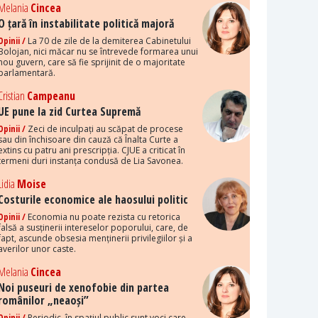
Melania
Cincea
O țară în instabilitate politică majoră
Opinii /
La 70 de zile de la demiterea Cabinetului
Bolojan, nici măcar nu se întrevede formarea unui
nou guvern, care să fie sprijinit de o majoritate
parlamentară.
Cristian
Campeanu
UE pune la zid Curtea Supremă
Opinii /
Zeci de inculpați au scăpat de procese
sau din închisoare din cauză că Înalta Curte a
extins cu patru ani prescripția. CJUE a criticat în
termeni duri instanța condusă de Lia Savonea.
Lidia
Moise
Costurile economice ale haosului politic
Opinii /
Economia nu poate rezista cu retorica
falsă a susținerii intereselor poporului, care, de
fapt, ascunde obsesia menținerii privilegiilor și a
averilor unor caste.
Melania
Cincea
Noi puseuri de xenofobie din partea
românilor „neaoși”
Opinii /
Periodic, în spațiul public sunt voci care