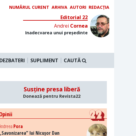
NUMĂRUL CURENT
ARHIVA
AUTORI
REDACȚIA
Editorial 22
Andrei
Cornea
Inadecvarea unui președinte
DEZBATERI
SUPLIMENT
CAUTĂ
Susține presa liberă
Donează pentru Revista22
Opinii
Andreea
Pora
„Savonizarea” lui Nicușor Dan