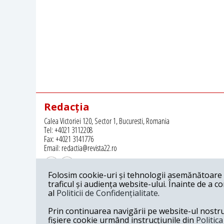
Redacția
Calea Victoriei 120, Sector 1, Bucuresti, Romania
Tel: +4021 3112208
Fax: +4021 3141776
Email: redactia@revista22.ro
Folosim cookie-uri și tehnologii asemănătoare p
traficul și audiența website-ului. Înainte de a c
al
Politicii de Confidențialitate
.
Revista 22 este editata de
Grupul pentru Dialog Social
Prin continuarea navigării pe website-ul nostru c
fișiere cookie urmând instrucțiunile din
Politic