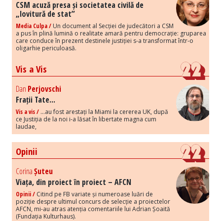
CSM acuză presa și societatea civilă de
„lovitură de stat”
Media Culpa /
Un document al Secției de judecători a CSM
a pus în plină lumină o realitate amară pentru democrație: gruparea
care conduce în prezent destinele justiției s-a transformat într-o
oligarhie periculoasă.
Vis a Vis
Dan
Perjovschi
Frații Tate...
Vis a vis /
...au fost arestați la Miami la cererea UK, după
ce Justiția de la noi i-a lăsat în libertate magna cum
laudae,
Opinii
Corina
Șuteu
Viața, din proiect în proiect – AFCN
Opinii /
Citind pe FB variate și numeroase luări de
poziție despre ultimul concurs de selecție a proiectelor
AFCN, mi-au atras atenția comentariile lui Adrian Șoaită
(Fundația Kulturhaus).