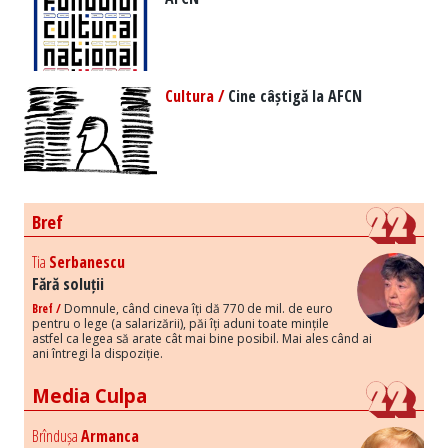
Cultura /
Cine câștigă la AFCN
Bref
Tia
Serbanescu
Fără soluții
Bref /
Domnule, când cineva îți dă 770 de mil. de euro
pentru o lege (a salarizării), păi îți aduni toate mințile
astfel ca legea să arate cât mai bine posibil. Mai ales când ai
ani întregi la dispoziție.
Media Culpa
Brîndușa
Armanca