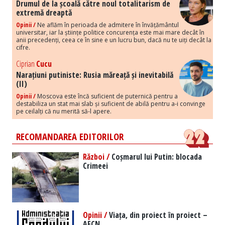
Drumul de la școală către noul totalitarism de
extremă dreaptă
Opinii /
Ne aflăm în perioada de admitere în învățământul
universitar, iar la științe politice concurența este mai mare decât în
anii precedenți, ceea ce în sine e un lucru bun, dacă nu te uiți decât la
cifre.
Ciprian
Cucu
Narațiuni putiniste: Rusia măreață și inevitabilă
(II)
Opinii /
Moscova este încă suficient de puternică pentru a
destabiliza un stat mai slab și suficient de abilă pentru a-i convinge
pe ceilalți că nu merită să-l apere.
RECOMANDAREA EDITORILOR
Război /
Coșmarul lui Putin: blocada
Crimeei
Opinii /
Viața, din proiect în proiect –
AFCN