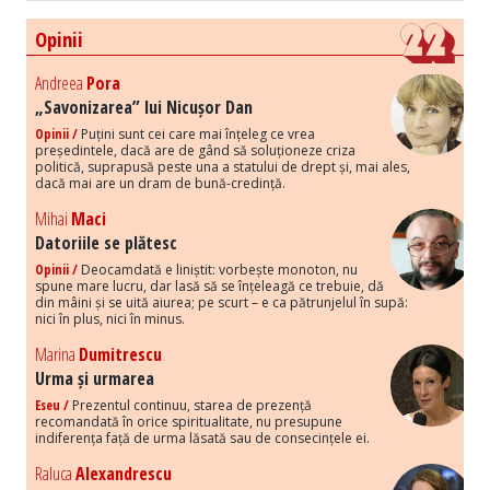
Opinii
Andreea
Pora
„Savonizarea” lui Nicușor Dan
Opinii /
Puțini sunt cei care mai înțeleg ce vrea
președintele, dacă are de gând să soluționeze criza
politică, suprapusă peste una a statului de drept și, mai ales,
dacă mai are un dram de bună-credință.
Mihai
Maci
Datoriile se plătesc
Opinii /
Deocamdată e liniștit: vorbește monoton, nu
spune mare lucru, dar lasă să se înțeleagă ce trebuie, dă
din mâini și se uită aiurea; pe scurt – e ca pătrunjelul în supă:
nici în plus, nici în minus.
Marina
Dumitrescu
Urma și urmarea
Eseu /
Prezentul continuu, starea de prezență
recomandată în orice spiritualitate, nu presupune
indiferența față de urma lăsată sau de consecințele ei.
Raluca
Alexandrescu