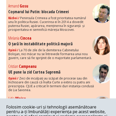
Armand
Gosu
Coșmarul lui Putin: blocada Crimeei
Război /
Peninsula Crimeea a fost prioritatea numărul
unu în politica Rusiei. Cucerirea ei în 2014 a dovedit
puterea Rusiei, apărarea, menținerea în siguranță și
prosperitatea ei semnifică măreția Moscovei.
Melania
Cincea
O țară în instabilitate politică majoră
Opinii /
La 70 de zile de la demiterea Cabinetului
Bolojan, nici măcar nu se întrevede formarea unui nou
guvern, care să fie sprijinit de o majoritate parlamentară.
Cristian
Campeanu
UE pune la zid Curtea Supremă
Opinii /
Zeci de inculpați au scăpat de procese sau din
închisoare din cauză că Înalta Curte a extins cu patru ani
prescripția. CJUE a criticat în termeni duri instanța condusă
de Lia Savonea.
Lidia
Moise
Costurile economice ale haosului politic
Folosim cookie-uri și tehnologii asemănătoare
Opinii /
Economia nu poate rezista cu retorica falsă a
pentru a-ți îmbunătăți experiența pe acest website,
susținerii intereselor poporului, care, de fapt, ascunde