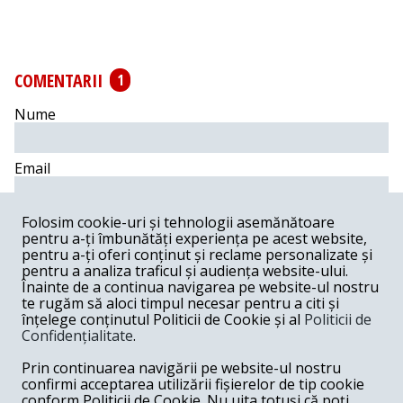
COMENTARII
1
Nume
Email
Folosim cookie-uri și tehnologii asemănătoare
Comentariu
pentru a-ți îmbunătăți experiența pe acest website,
pentru a-ți oferi conținut și reclame personalizate și
pentru a analiza traficul și audiența website-ului.
Înainte de a continua navigarea pe website-ul nostru
te rugăm să aloci timpul necesar pentru a citi și
Postează comentariu
înțelege conținutul Politicii de Cookie și al
Politicii de
Confidențialitate
.
Matache Macelaru-Furculision -
08-01-2016
Prin continuarea navigării pe website-ul nostru
Dupa opiniunea mea, carcasa anchilozata a Ministeriului
confirmi acceptarea utilizării fișierelor de tip cookie
Culturii nu poate pentru ca sa fie fragezita decat cu o
conform Politicii de Cookie. Nu uita totuși că poți