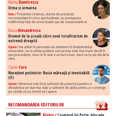
Marina
Dumitrescu
Urma și urmarea
Eseu /
Prezentul continuu, starea de prezență
recomandată în orice spiritualitate, nu presupune
indiferența față de urma lăsată sau de consecințele ei.
Raluca
Alexandrescu
Drumul de la școală către noul totalitarism de
extremă dreaptă
Opinii /
Ne aflăm în perioada de admitere în învățământul
universitar, iar la științe politice concurența este mai mare decât în
anii precedenți, ceea ce în sine e un lucru bun, dacă nu te uiți decât la
cifre.
Ciprian
Cucu
Narațiuni putiniste: Rusia măreață și inevitabilă
(II)
Opinii /
Moscova este încă suficient de puternică pentru a
destabiliza un stat mai slab și suficient de abilă pentru a-i convinge
pe ceilalți că nu merită să-l apere.
RECOMANDAREA EDITORILOR
Război /
Coșmarul lui Putin: blocada