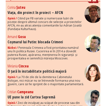
Corina
Șuteu
Viața, din proiect în proiect – AFCN
Opinii /
Citind pe FB variate și numeroase luări de
poziție despre ultimul concurs de selecție a proiectelor
AFCN, mi-au atras atenția comentariile lui Adrian Șoaită
(Fundația Kulturhaus).
Armand
Gosu
Coșmarul lui Putin: blocada Crimeei
Război /
Peninsula Crimeea a fost prioritatea numărul
unu în politica Rusiei. Cucerirea ei în 2014 a dovedit
puterea Rusiei, apărarea, menținerea în siguranță și
prosperitatea ei semnifică măreția Moscovei.
Melania
Cincea
O țară în instabilitate politică majoră
Opinii /
La 70 de zile de la demiterea Cabinetului
Bolojan, nici măcar nu se întrevede formarea unui nou
guvern, care să fie sprijinit de o majoritate parlamentară.
Cristian
Campeanu
UE pune la zid Curtea Supremă
Opinii /
Zeci de inculpați au scăpat de procese sau din