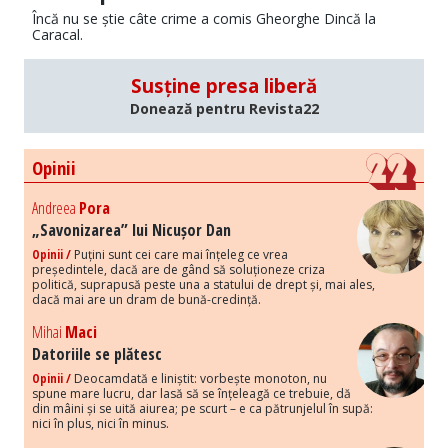
Încă nu se știe câte crime a comis Gheorghe Dincă la
Caracal.
Susține presa liberă
Donează pentru Revista22
Opinii
Andreea
Pora
„Savonizarea” lui Nicușor Dan
Opinii /
Puțini sunt cei care mai înțeleg ce vrea
președintele, dacă are de gând să soluționeze criza
politică, suprapusă peste una a statului de drept și, mai ales,
dacă mai are un dram de bună-credință.
Mihai
Maci
Datoriile se plătesc
Opinii /
Deocamdată e liniștit: vorbește monoton, nu
spune mare lucru, dar lasă să se înțeleagă ce trebuie, dă
din mâini și se uită aiurea; pe scurt – e ca pătrunjelul în supă:
nici în plus, nici în minus.