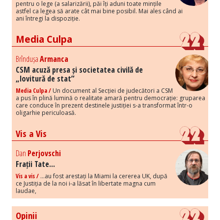
pentru o lege (a salarizării), păi îți aduni toate mințile
astfel ca legea să arate cât mai bine posibil. Mai ales când ai
ani întregi la dispoziție.
Media Culpa
Brîndușa
Armanca
CSM acuză presa și societatea civilă de
„lovitură de stat”
Media Culpa /
Un document al Secției de judecători a CSM
a pus în plină lumină o realitate amară pentru democrație: gruparea
care conduce în prezent destinele justiției s-a transformat într-o
oligarhie periculoasă.
Vis a Vis
Dan
Perjovschi
Frații Tate...
Vis a vis /
...au fost arestați la Miami la cererea UK, după
ce Justiția de la noi i-a lăsat în libertate magna cum
laudae,
Opinii