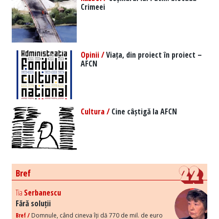
Crimeei
Opinii /
Viața, din proiect în proiect –
AFCN
Cultura /
Cine câștigă la AFCN
Bref
Tia
Serbanescu
Fără soluții
Bref /
Domnule, când cineva îți dă 770 de mil. de euro