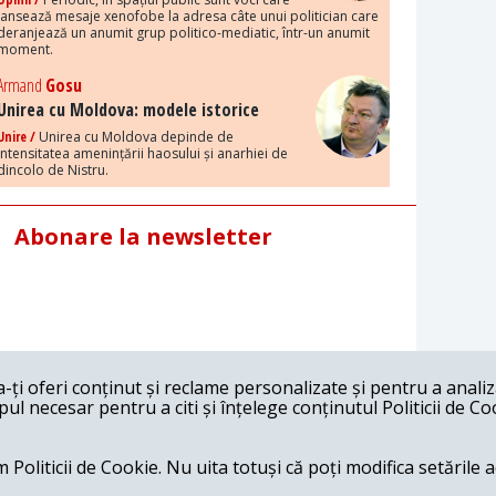
lansează mesaje xenofobe la adresa câte unui politician care
deranjează un anumit grup politico-mediatic, într-un anumit
moment.
Armand
Gosu
Unirea cu Moldova: modele istorice
Unire /
Unirea cu Moldova depinde de
intensitatea amenințării haosului și anarhiei de
dincolo de Nistru.
Abonare la newsletter
ți oferi conținut și reclame personalizate și pentru a anali
l necesar pentru a citi și înțelege conținutul Politicii de Co
 Politicii de Cookie. Nu uita totuși că poți modifica setările 