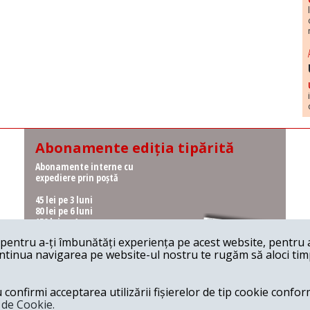
Abonamente ediția tipărită
Abonamente interne cu
expediere prin poștă
45 lei pe 3 luni
80 lei pe 6 luni
150 lei pe 1 an
entru a-ți îmbunătăți experiența pe acest website, pentru a-
Abonamente interne cu
ontinua navigarea pe website-ul nostru te rugăm să aloci timpu
ridicare de la redacție
36 lei pe 3 luni
62 lei pe 6 luni
onfirmi acceptarea utilizării fișierelor de tip cookie conform
115 lei pe 1 an
a de Cookie.