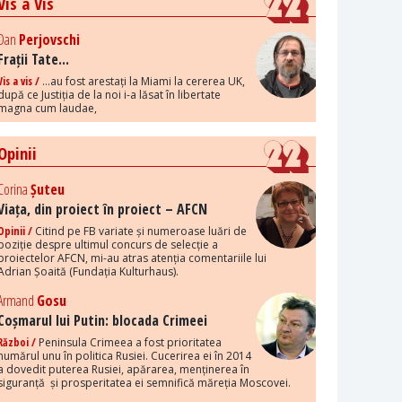
Vis a Vis
Dan
Perjovschi
Frații Tate...
Vis a vis /
...au fost arestați la Miami la cererea UK,
după ce Justiția de la noi i-a lăsat în libertate
magna cum laudae,
Opinii
Corina
Șuteu
Viața, din proiect în proiect – AFCN
Opinii /
Citind pe FB variate și numeroase luări de
poziție despre ultimul concurs de selecție a
proiectelor AFCN, mi-au atras atenția comentariile lui
Adrian Șoaită (Fundația Kulturhaus).
Armand
Gosu
Coșmarul lui Putin: blocada Crimeei
Război /
Peninsula Crimeea a fost prioritatea
numărul unu în politica Rusiei. Cucerirea ei în 2014
a dovedit puterea Rusiei, apărarea, menținerea în
siguranță și prosperitatea ei semnifică măreția Moscovei.