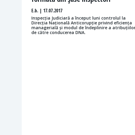
E.b.
| 17.07.2017
Inspecția Judiciară a început luni controlul la
Direcția Națională Anticorupție privind eficiența
managerială și modul de îndeplinire a atribuțiilo
de către conducerea DNA.