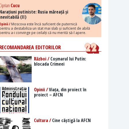
Ciprian
Cucu
Narațiuni putiniste: Rusia măreață și
inevitabilă (II)
Opinii /
Moscova este încă suficient de puternică
pentru a destabiliza un stat mai slab și suficient de abilă
pentru a-i convinge pe ceilalți că nu merită să-l apere.
RECOMANDAREA EDITORILOR
Război /
Coșmarul lui Putin:
blocada Crimeei
Opinii /
Viața, din proiect în
proiect – AFCN
Cultura /
Cine câștigă la AFCN