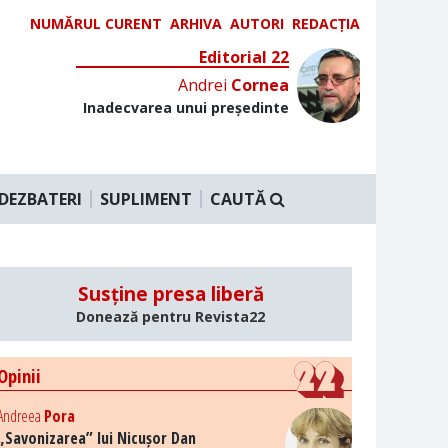
NUMĂRUL CURENT
ARHIVA
AUTORI
REDACȚIA
Editorial 22
Andrei
Cornea
Inadecvarea unui președinte
DEZBATERI
SUPLIMENT
CAUTĂ
Susține presa liberă
Donează pentru Revista22
Opinii
Andreea
Pora
„Savonizarea” lui Nicușor Dan