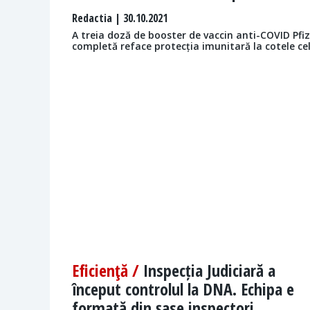
Redactia
| 30.10.2021
A treia doză de booster de vaccin anti-COVID Pfi
completă reface protecția imunitară la cotele cel
Eficienţă /
Inspecția Judiciară a
început controlul la DNA. Echipa e
formată din şase inspectori