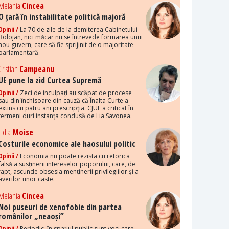
Melania
Cincea
O țară în instabilitate politică majoră
Opinii /
La 70 de zile de la demiterea Cabinetului
Bolojan, nici măcar nu se întrevede formarea unui
nou guvern, care să fie sprijinit de o majoritate
parlamentară.
Cristian
Campeanu
UE pune la zid Curtea Supremă
Opinii /
Zeci de inculpați au scăpat de procese
sau din închisoare din cauză că Înalta Curte a
extins cu patru ani prescripția. CJUE a criticat în
termeni duri instanța condusă de Lia Savonea.
Lidia
Moise
Costurile economice ale haosului politic
Opinii /
Economia nu poate rezista cu retorica
falsă a susținerii intereselor poporului, care, de
fapt, ascunde obsesia menținerii privilegiilor și a
averilor unor caste.
Melania
Cincea
Noi puseuri de xenofobie din partea
românilor „neaoși”
Opinii /
Periodic, în spațiul public sunt voci care