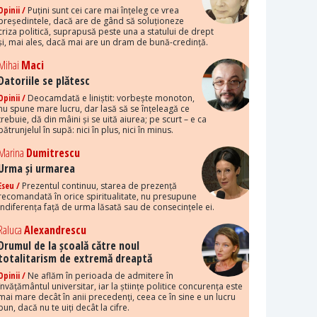
Opinii /
Puțini sunt cei care mai înțeleg ce vrea
președintele, dacă are de gând să soluționeze
criza politică, suprapusă peste una a statului de drept
și, mai ales, dacă mai are un dram de bună-credință.
Mihai
Maci
Datoriile se plătesc
Opinii /
Deocamdată e liniștit: vorbește monoton,
nu spune mare lucru, dar lasă să se înțeleagă ce
trebuie, dă din mâini și se uită aiurea; pe scurt – e ca
pătrunjelul în supă: nici în plus, nici în minus.
Marina
Dumitrescu
Urma și urmarea
Eseu /
Prezentul continuu, starea de prezență
recomandată în orice spiritualitate, nu presupune
indiferența față de urma lăsată sau de consecințele ei.
Raluca
Alexandrescu
Drumul de la școală către noul
totalitarism de extremă dreaptă
Opinii /
Ne aflăm în perioada de admitere în
învățământul universitar, iar la științe politice concurența este
mai mare decât în anii precedenți, ceea ce în sine e un lucru
bun, dacă nu te uiți decât la cifre.