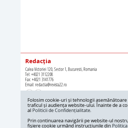
Redacția
Calea Victoriei 120, Sector 1, Bucuresti, Romania
Tel: +4021 3112208
Fax: +4021 3141776
Email: redactia@revista22.ro
Folosim cookie-uri și tehnologii asemănătoare p
traficul și audiența website-ului. Înainte de a c
al
Politicii de Confidențialitate
.
Revista 22 este editata de
Grupul pentru Dialog Social
Prin continuarea navigării pe website-ul nostru c
fișiere cookie urmând instrucțiunile din
Politic